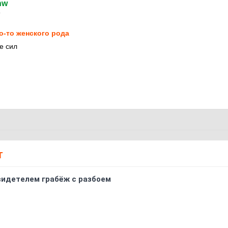
hw
0
о-то женского рода
е сил
Т
видетелем грабёж с разбоем