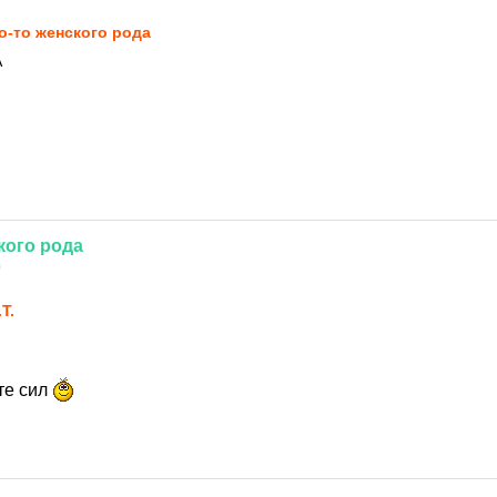
о-то женского рода
А
кого
рода
0
.T.
те сил