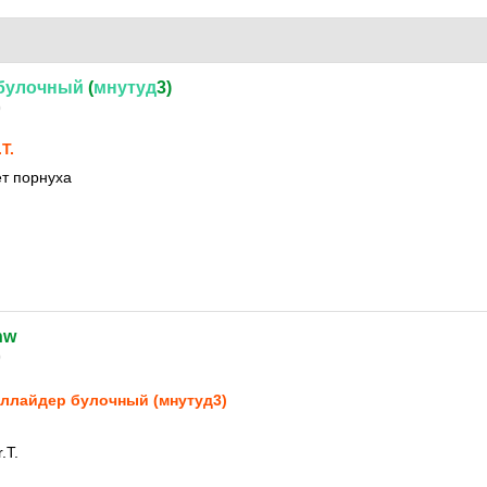
булочный
(
мнутуд
3)
0
.T.
ет порнуха
hw
0
ллайдер булочный (мнутуд3)
.T.