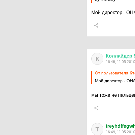
Мой директор - О
Коллайдер
К
16:49, 11.05.201
От пользователя
Кт
Мой директор - ОН
мы тоже не пальце
treyhdffegw
T
16:49, 11.05.201