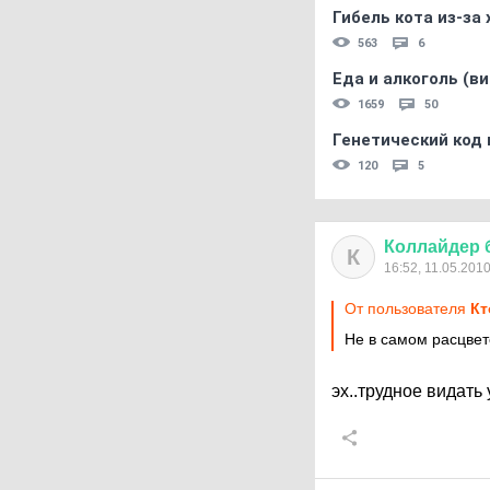
Гибель кота из-за
563
6
Еда и алкоголь (в
1659
50
Генетический код 
120
5
Коллайдер
К
16:52, 11.05.201
От пользователя
Кт
Не в самом расцве
эх..трудное видать