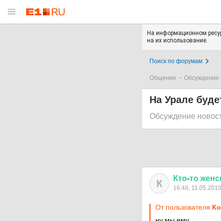
На информационном ресур
на их использование.
Поиск по форумам
Общение
Обсуждение 
На Урале буде
Обсуждение новос
Кто
-
то
женс
К
16:48, 11.05.201
От пользователя
Ко
ну мы ему