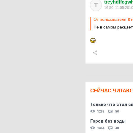
treyhdffegw
T
16:50, 11.05.201
От пользователя
Кт
Не в самом расцвет
СЕЙЧАС ЧИТАЮ
Только что стал с
1282
50
Город без воды
1464
48