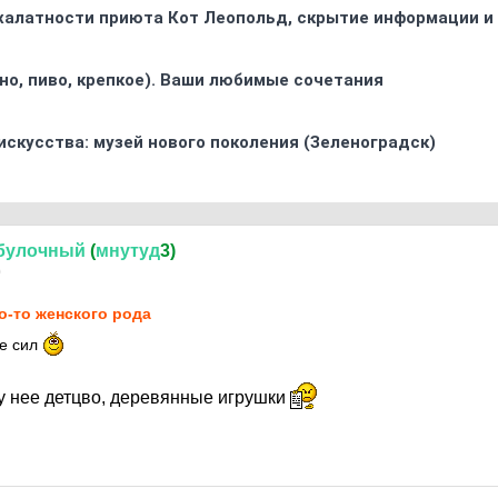
 халатности приюта Кот Леопольд, скрытиe информации и
ино, пиво, крепкое). Ваши любимые сочетания
искусства: музей нового поколения (Зеленоградск)
булочный
(
мнутуд
3)
0
о-то женского рода
те сил
 у нее детцво, деревянные игрушки