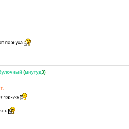
ает порнуха
булочный
(
мнутуд
3)
0
.T.
ет порнуха
пять