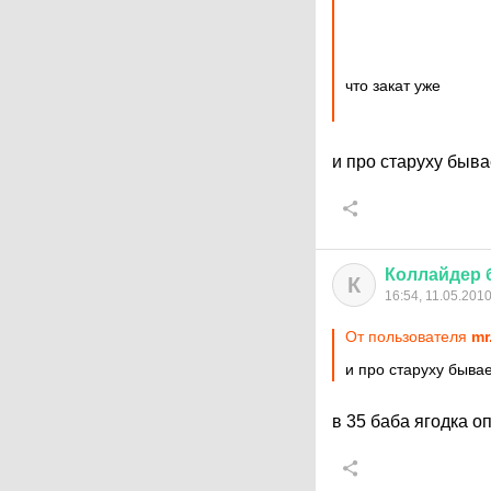
что закат уже
и про старуху быв
Коллайдер
К
16:54, 11.05.201
От пользователя
mr
и про старуху быва
в 35 баба ягодка о