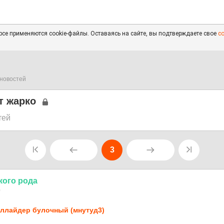
се применяются cookie-файлы. Оставаясь на сайте, вы подтверждаете свое
с
новостей
т жарко
тей
3
кого
рода
0
ллайдер булочный (мнутуд3)