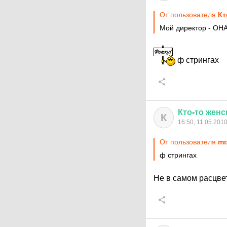
От пользователя
Кт
Мой директор - ОН
ф стрингах
Кто
-
то
женс
К
16:50, 11.05.201
От пользователя
mr
ф стрингах
Не в самом расцве