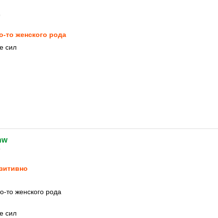
0
о-то женского рода
е сил
hw
0
зитивно
о-то женского рода
е сил