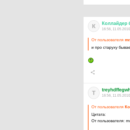
Коллайдер
К
16:56, 11.05.201
От пользователя
mr
и про старуху быва
treyhdffegw
T
16:56, 11.05.201
От пользователя
Ко
Цитата:
От пользователя: mr