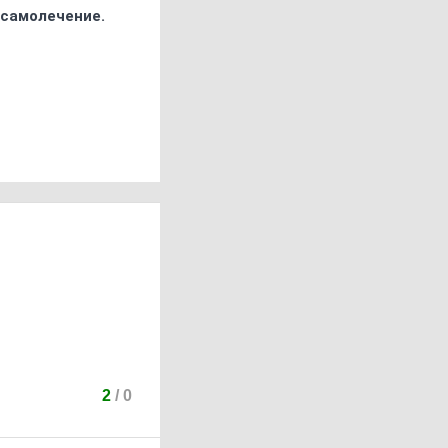
 самолечение.
2
/
0