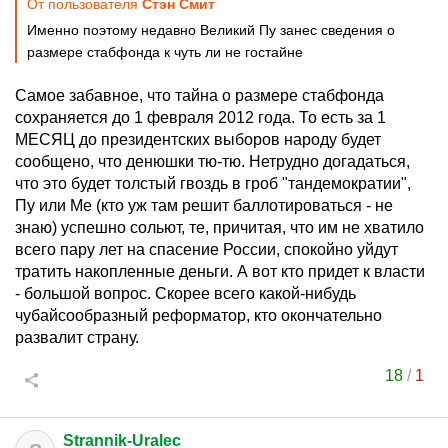
От пользователя
Стэн Смит
Именно поэтому недавно Великий Пу занес сведения о
размере стабфонда к чуть ли не гостайне
Самое забавное, что тайна о размере стабфонда
сохраняется до 1 февраля 2012 года. То есть за 1
МЕСЯЦ до президентских выборов народу будет
сообщено, что денюшки тю-тю. Нетрудно догадаться,
что это будет толстый гвоздь в гроб "тандемократии",
Пу или Ме (кто уж там решит баллотироваться - не
знаю) успешно сольют, те, причитая, что им не хватило
всего пару лет на спасение России, спокойно уйдут
тратить накопленные деньги. А вот кто придет к власти
- большой вопрос. Скорее всего какой-нибудь
чубайсообразный реформатор, кто окончательно
развалит страну.
18
/
1
Strannik-Uralec