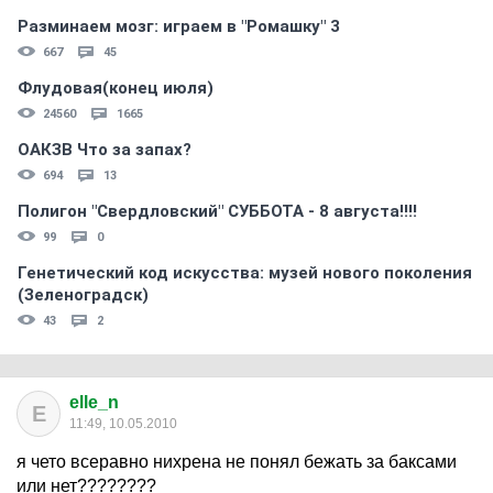
Разминаем мозг: играем в "Ромашку" 3
667
45
Флудовая(конец июля)
24560
1665
ОАКЗВ Что за запах?
694
13
Полигон "Свердловский" СУББОТА - 8 августа!!!!
99
0
Генетический код искусства: музей нового поколения
(Зеленоградск)
43
2
elle_n
E
11:49, 10.05.2010
я чето всеравно нихрена не понял бежать за баксами
или нет????????