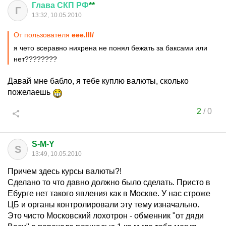
Глава
СКП
РФ
**
Г
13:32, 10.05.2010
От пользователя
еее.lll/
я чето всеравно нихрена не понял бежать за баксами или
нет????????
Давай мне бабло, я тебе куплю валюты, сколько
пожелаешь
2
/
0
S-M-Y
S
13:49, 10.05.2010
Причем здесь курсы валюты?!
Сделано то что давно должно было сделать. Присто в
Ебурге нет такого явления как в Москве. У нас строже
ЦБ и органы контролировали эту тему изначально.
Это чисто Московский лохотрон - обменник "от дяди