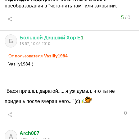
преобразовании в "чего-нить там" или закрытии.
5
/
0
Большой
Деццкий
Хор
Е
1
Б
18:57, 10.05.2010
От пользователя
Vasiliy1984
Vasiliy1984 (
"Вася пришел, дарагой..... я уж думал, что ты не
придешь после вчерашнего..."(с)
0
Arch007
A