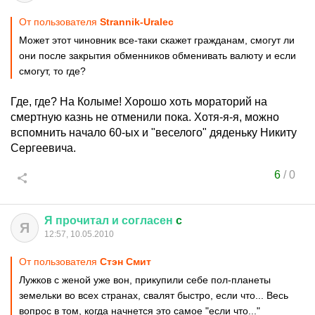
От пользователя
Strannik-Uralec
Может этот чиновник все-таки скажет гражданам, смогут ли
они после закрытия обменников обменивать валюту и если
смогут, то где?
Где, где? На Колыме! Хорошо хоть мораторий на
смертную казнь не отменили пока. Хотя-я-я, можно
вспомнить начало 60-ых и "веселого" дяденьку Никиту
Сергеевича.
6
/
0
Я
прочитал
и
согласен
c
Я
12:57, 10.05.2010
От пользователя
Стэн Смит
Лужков с женой уже вон, прикупили себе пол-планеты
земельки во всех странах, свалят быстро, если что... Весь
вопрос в том, когда начнется это самое "если что..."