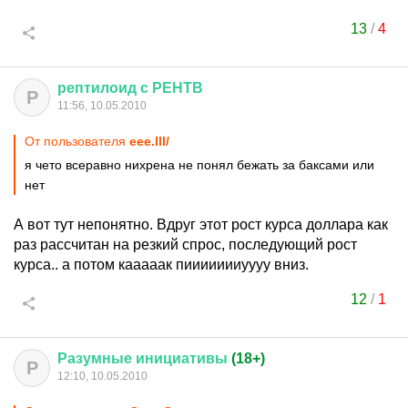
13
/
4
рептилоид
с
РЕНТВ
Р
11:56, 10.05.2010
От пользователя
еее.lll/
я чето всеравно нихрена не понял бежать за баксами или
нет
А вот тут непонятно. Вдруг этот рост курса доллара как
раз рассчитан на резкий спрос, последующий рост
курса.. а потом кааааак пиииииииуууу вниз.
12
/
1
Разумные
инициативы
(18+)
Р
12:10, 10.05.2010