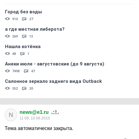
Город без воды
910
27
а где местная либерота?
269
13
Нашла котёнка
48
1
Анеки июле - августовские (до 9 августа)
7498
47
Салонное зеркало заднего вида Outback
352
20
news@e1.ru
N
11:08, 10.06.2010
Тема автоматически закрыта.