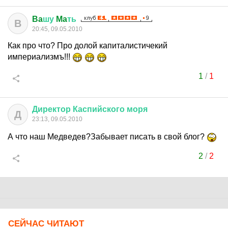
Ba
шу
Ma
ть
B
20:45, 09.05.2010
Как про что? Про долой капиталистичекий
империализмъ!!!
1
/
1
Директор
Каспийского
моря
Д
23:13, 09.05.2010
А что наш Медведев?Забывает писать в свой блог?
2
/
2
СЕЙЧАС ЧИТАЮТ