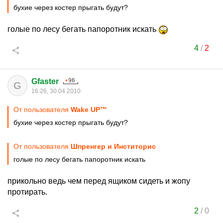
бухие через костер прыгать будут?
голые по лесу бегать папоротник искать
4
/
2
Gfaster
G
16:26, 30.04.2010
От пользователя
Wake UP™
бухие через костер прыгать будут?
От пользователя
Шпренгер и Инститорис
голые по лесу бегать папоротник искать
прикольно ведь чем перед ящиком сидеть и жопу
протирать.
2
/
0