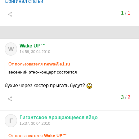
Оригинал статьи
1
/
1
Wake UP™
W
14:59, 30.04.2010
От пользователя
news@e1.ru
весенний этно-концерт состоится
бухие через костер прыгать будут?
3
/
2
Гигантское
вращающееся
яйцо
Г
15:37, 30.04.2010
От пользователя
Wake UP™