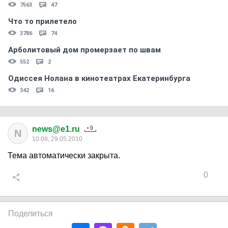
7563
47
Что то прилетело
3786
74
Арболитовый дом промерзает по швам
552
2
Одиссея Нолана в кинотеатрах Екатеринбурга
342
16
news@e1.ru
N
10:08, 29.05.2010
Тема автоматически закрыта.
0
Поделиться