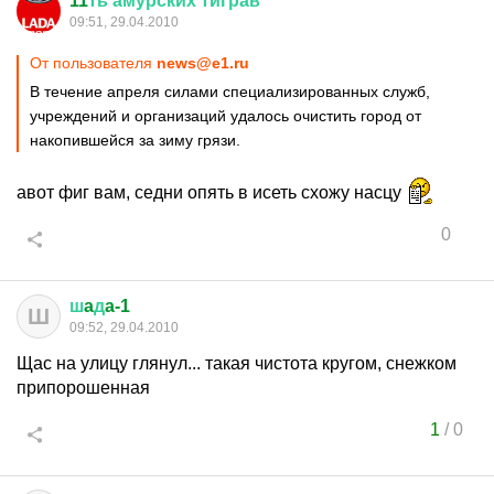
11
ть
амурских
тиграв
09:51, 29.04.2010
От пользователя
news@e1.ru
В течение апреля силами специализированных служб,
учреждений и организаций удалось очистить город от
накопившейся за зиму грязи.
авот фиг вам, седни опять в исеть схожу насцу
0
ш
a
д
a-1
Ш
09:52, 29.04.2010
Щас на улицу глянул... такая чистота кругом, снежком
припорошенная
1
/
0