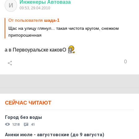
Инженеры
Автоваза
И
09:53, 29.04.2010
От пользователя
шaдa-1
Щас на улицу глянул... такая чистота кругом, снежком
припорошенная
а в Первоуральске каковО
0
СЕЙЧАС ЧИТАЮТ
Город без воды
1218
41
Анеки июле - августовские (до 9 августа)