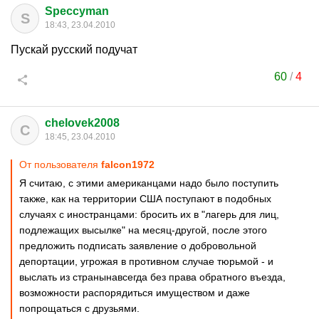
Speccyman
S
18:43, 23.04.2010
Пускай русский подучат
60
/
4
chelovek2008
C
18:45, 23.04.2010
От пользователя
falcon1972
Я считаю, с этими американцами надо было поступить
также, как на территории США поступают в подобных
случаях с иностранцами: бросить их в "лагерь для лиц,
подлежащих высылке" на месяц-другой, после этого
предложить подписать заявление о добровольной
депортации, угрожая в противном случае тюрьмой - и
выслать из странынавсегда без права обратного въезда,
возможности распорядиться имуществом и даже
попрощаться с друзьями.