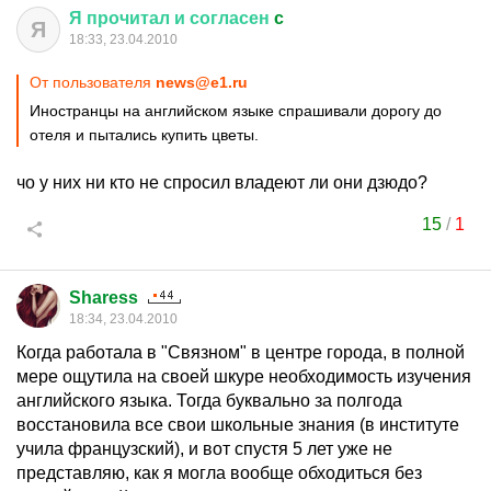
Я
прочитал
и
согласен
c
Я
18:33, 23.04.2010
От пользователя
news@e1.ru
Иностранцы на английском языке спрашивали дорогу до
отеля и пытались купить цветы.
чо у них ни кто не спросил владеют ли они дзюдо?
15
/
1
Sharess
18:34, 23.04.2010
Когда работала в "Связном" в центре города, в полной
мере ощутила на своей шкуре необходимость изучения
английского языка. Тогда буквально за полгода
восстановила все свои школьные знания (в институте
учила французский), и вот спустя 5 лет уже не
представляю, как я могла вообще обходиться без