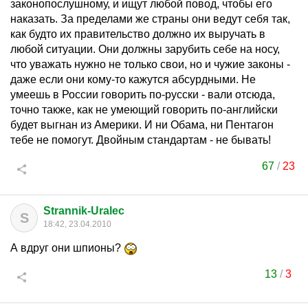
законопослушному, и ищут любой повод, чтобы его
наказать. За пределами же страны они ведут себя так,
как будто их правительство должно их выручать в
любой ситуации. Они должны зарубить себе на носу,
что уважать нужно не только свои, но и чужие законы -
даже если они кому-то кажутся абсурдными. Не
умеешь в России говорить по-русски - вали отсюда,
точно также, как не умеющий говорить по-английски
будет выгнан из Америки. И ни Обама, ни Пентагон
тебе не помогут. Двойным стандартам - не бывать!
67
/
23
Strannik-Uralec
S
18:42, 23.04.2010
А вдруг они шпионы?
13
/
3