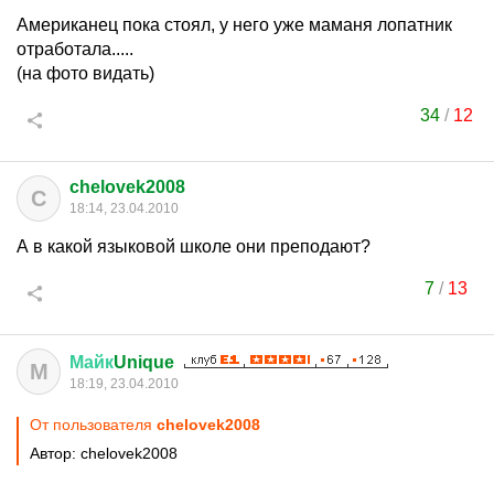
Американец пока стоял, у него уже маманя лопатник
отработала.....
(на фото видать)
34
/
12
chelovek2008
C
18:14, 23.04.2010
А в какой языковой школе они преподают?
7
/
13
Майк
Unique
М
18:19, 23.04.2010
От пользователя
chelovek2008
Автор: chelovek2008