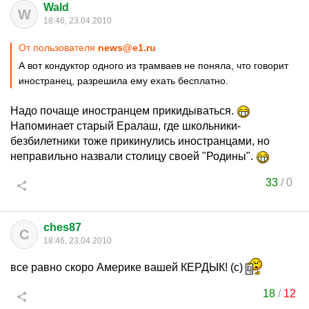
Wald
W
18:46, 23.04.2010
От пользователя
news@e1.ru
А вот кондуктор одного из трамваев не поняла, что говорит
иностранец, разрешила ему ехать бесплатно.
Надо почаще иностранцем прикидываться.
Напоминает старый Ералаш, где школьники-
безбилетники тоже прикинулись иностранцами, но
неправильно назвали столицу своей "Родины".
33
/
0
ches87
C
18:46, 23.04.2010
все равно скоро Америке вашей КЕРДЫК! (с)
18
/
12