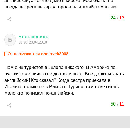
английский, а то, что даже в киоске "Роспечать" не
всегда встретишь карту города на английском языке.
24
/
13
Большевикъ
Б
18:30, 23.04.2010
От пользователя
chelovek2008
Нам с их туристов выхлопа никакого. В Америке по-
русски тоже ничего не допросишься. Все должны знать
английский! Кто сказал? Когда сестра приехала в
Италию, только не в Рим, а в Турино, там тоже очень
мало кто понимал по-английски.
50
/
11