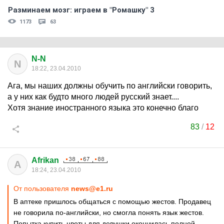
Разминаем мозг: играем в "Ромашку" 3
1173
63
N-N
N
18:22, 23.04.2010
Ага, мы наших должны обучить по английски говорить,
а у них как будто много людей русский знает....
Хотя знание иностранного языка это конечно благо
83
/
12
Afrikan
A
18:24, 23.04.2010
От пользователя
news@e1.ru
В аптеке пришлось общаться с помощью жестов. Продавец
не говорила по-английски, но смогла понять язык жестов.
Попытка купить цветы для девушки окончилась полной