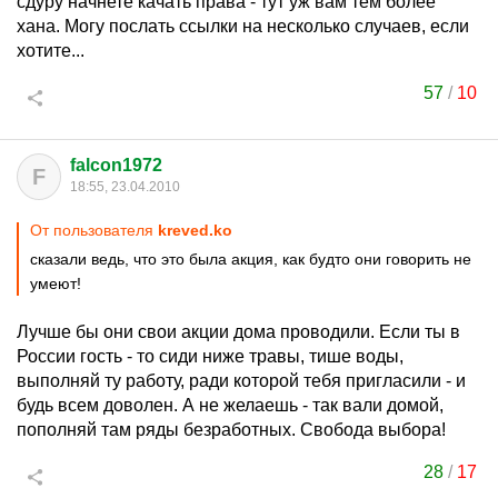
сдуру начнете качать права - тут уж вам тем более
хана. Могу послать ссылки на несколько случаев, если
хотите...
57
/
10
falcon1972
F
18:55, 23.04.2010
От пользователя
kreved.ko
сказали ведь, что это была акция, как будто они говорить не
умеют!
Лучше бы они свои акции дома проводили. Если ты в
России гость - то сиди ниже травы, тише воды,
выполняй ту работу, ради которой тебя пригласили - и
будь всем доволен. А не желаешь - так вали домой,
пополняй там ряды безработных. Свобода выбора!
28
/
17