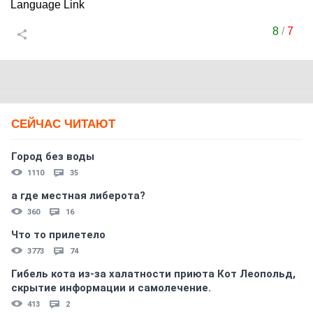
Language Link
8
/
7
СЕЙЧАС ЧИТАЮТ
Город без воды
1110
35
а где местная либерота?
360
16
Что то прилетело
3773
74
Гибель кота из-за халатности приюта Кот Леопольд,
скрытиe информации и самолечение.
413
2