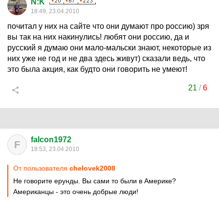
N:K
18:49, 23.04.2010
почитал у них на сайте что они думают про россию) зря
вы так на них накинулись! любят они россию, да и
русский я думаю они мало-мальски знают, некоторые из
них уже не год и не два здесь живут) сказали ведь, что
это была акция, как будто они говорить не умеют!
21
/
6
falcon1972
F
18:53, 23.04.2010
От пользователя
chelovek2008
Не говорите ерунды. Вы сами то были в Америке?
Американцы - это очень добрые люди!