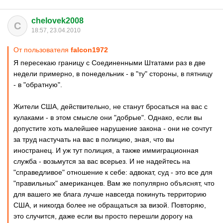
chelovek2008
C
18:57, 23.04.2010
От пользователя
falcon1972
Я пересекаю границу с Соединенными Штатами раз в две
недели примерно, в понедельник - в "ту" стороны, в пятницу
- в "обратную".
Жители США, действительно, не станут бросаться на вас с
кулаками - в этом смысле они "добрые". Однако, если вы
допустите хоть малейшее нарушение закона - они не сочтут
за труд настучать на вас в полицию, зная, что вы
иностранец. И уж тут полиция, а также иммиграционная
служба - возьмутся за вас всерьез. И не надейтесь на
"справедливое" отношение к себе: адвокат, суд - это все для
"правильных" американцев. Вам же популярно объяснят, что
для вашего же блага лучше навсегда покинуть территорию
США, и никогда более не обращаться за визой. Повторяю,
это случится, даже если вы просто перешли дорогу на