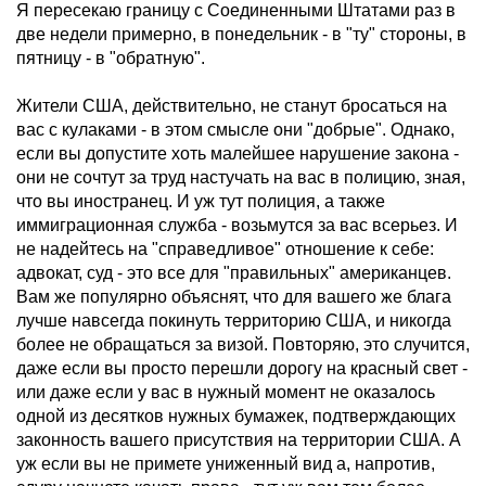
Я пересекаю границу с Соединенными Штатами раз в
две недели примерно, в понедельник - в "ту" стороны, в
пятницу - в "обратную".
Жители США, действительно, не станут бросаться на
вас с кулаками - в этом смысле они "добрые". Однако,
если вы допустите хоть малейшее нарушение закона -
они не сочтут за труд настучать на вас в полицию, зная,
что вы иностранец. И уж тут полиция, а также
иммиграционная служба - возьмутся за вас всерьез. И
не надейтесь на "справедливое" отношение к себе:
адвокат, суд - это все для "правильных" американцев.
Вам же популярно объяснят, что для вашего же блага
лучше навсегда покинуть территорию США, и никогда
более не обращаться за визой. Повторяю, это случится,
даже если вы просто перешли дорогу на красный свет -
или даже если у вас в нужный момент не оказалось
одной из десятков нужных бумажек, подтверждающих
законность вашего присутствия на территории США. А
уж если вы не примете униженный вид а, напротив,