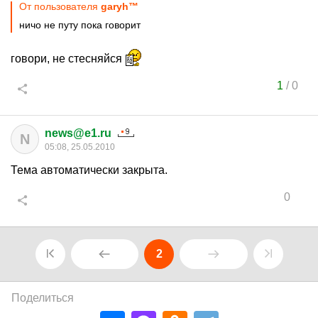
От пользователя
garyh™
ничо не путу пока говорит
говори, не стесняйся
1
/
0
news@e1.ru
N
05:08, 25.05.2010
Тема автоматически закрыта.
0
2
Поделиться