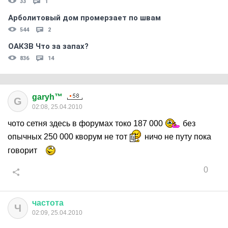
33
1
Арболитовый дом промерзает по швам
544
2
ОАКЗВ Что за запах?
836
14
garyh™
G
02:08, 25.04.2010
чото сетня здесь в форумах токо 187 000
без
опычных 250 000 кворум не тот
ничо не путу пока
говорит
0
частота
Ч
02:09, 25.04.2010