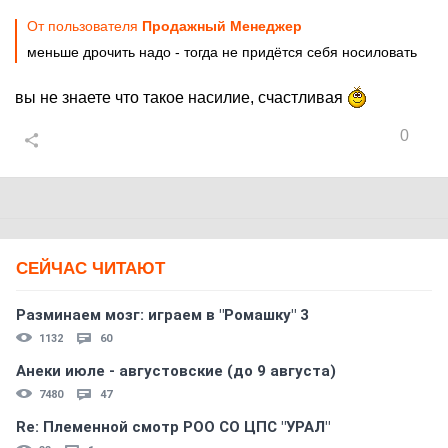
От пользователя
Продажный Менеджер
меньше дрочить надо - тогда не придётся себя носиловать
вы не знаете что такое насилие, счастливая
0
СЕЙЧАС ЧИТАЮТ
Разминаем мозг: играем в "Ромашку" 3
1132
60
Анеки июле - августовские (до 9 августа)
7480
47
Re: Племеннoй смoтр РOO CO ЦПС "УРАЛ"