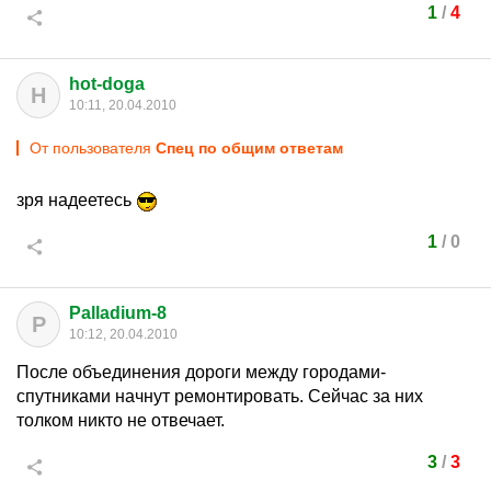
1
/
4
hot-doga
H
10:11, 20.04.2010
От пользователя
Спец по общим ответам
зря надеетесь
1
/
0
Palladium-8
P
10:12, 20.04.2010
После объединения дороги между городами-
спутниками начнут ремонтировать. Сейчас за них
толком никто не отвечает.
3
/
3