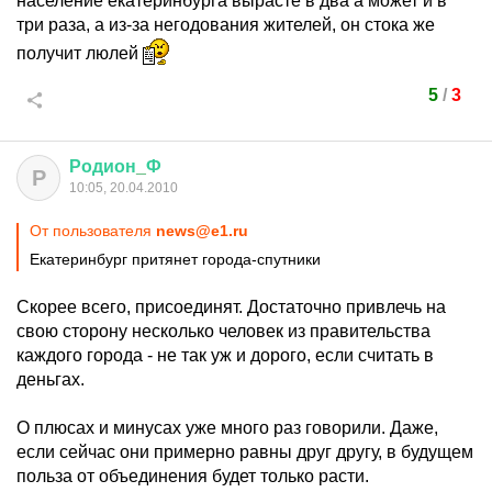
население екатеринбурга вырасте в два а может и в
три раза, а из-за негодования жителей, он стока же
получит люлей
5
/
3
Родион
_
Ф
Р
10:05, 20.04.2010
От пользователя
news@e1.ru
Екатеринбург притянет города-спутники
Скорее всего, присоединят. Достаточно привлечь на
свою сторону несколько человек из правительства
каждого города - не так уж и дорого, если считать в
деньгах.
О плюсах и минусах уже много раз говорили. Даже,
если сейчас они примерно равны друг другу, в будущем
польза от объединения будет только расти.