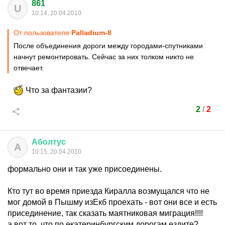
861
U
10:14, 20.04.2010
От пользователя
Palladium-8
После объединения дороги между городами-спутниками
начнут ремонтировать. Сейчас за них толком никто не
отвечает.
Что за фантазии?
2
/
2
Аболтус
А
10:15, 20.04.2010
формально они и так уже присоединены.
Кто тут во время приезда Киралла возмущался что не
мог домой в Пышму изЕкб проехать - вот они все и есть
присединение, так сказать маятниковая миграция!!!!
а вот то, что по екатеринбургским дорогам ездите?