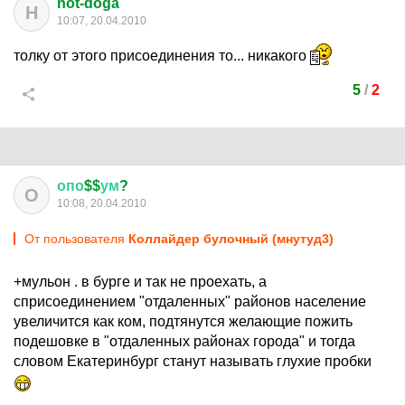
hot-doga
H
10:07, 20.04.2010
толку от этого присоединения то... никакого
5
/
2
опо
$$
ум
?
О
10:08, 20.04.2010
От пользователя
Коллайдер булочный (мнутуд3)
+мульон . в бурге и так не проехать, а
сприсоединением "отдаленных" районов население
увеличится как ком, подтянутся желающие пожить
подешовке в "отдаленных районах города" и тогда
словом Екатеринбург станут называть глухие пробки