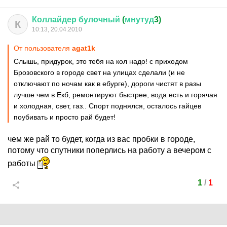
Коллайдер
булочный
(
мнутуд
3)
К
10:13, 20.04.2010
От пользователя
agat1k
Слышь, придурок, это тебя на кол надо! с приходом
Брозовского в городе свет на улицах сделали (и не
отключают по ночам как в ебурге), дороги чистят в разы
лучше чем в Екб, ремонтируют быстрее, вода есть и горячая
и холодная, свет, газ.. Спорт поднялся, осталось гайцев
поубивать и просто рай будет!
чем же рай то будет, когда из вас пробки в городе,
потому что спутники поперлись на работу а вечером с
работы
1
/
1