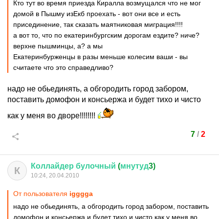
Кто тут во время приезда Киралла возмущался что не мог
домой в Пышму изЕкб проехать - вот они все и есть
присединение, так сказать маятниковая миграция!!!!
а вот то, что по екатеринбургским дорогам ездите? ниче?
верхне пышминцы, а? а мы
Екатеринбурженцы в разы меньше колесим ваши - вы
считаете что это справедливо?
надо не обьединять, а обгородить город забором,
поставить домофон и консьержа и будет тихо и чисто
как у меня во дворе!!!!!!!!
7
/
2
Коллайдер
булочный
(
мнутуд
3)
К
10:24, 20.04.2010
От пользователя
igggga
надо не обьединять, а обгородить город забором, поставить
домофон и консьержа и будет тихо и чисто как у меня во