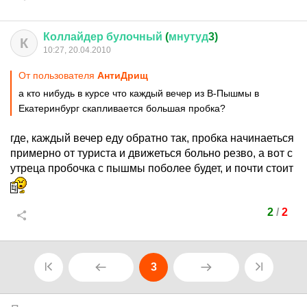
Коллайдер
булочный
(
мнутуд
3)
К
10:27, 20.04.2010
От пользователя
АнтиДрищ
а кто нибудь в курсе что каждый вечер из В-Пышмы в
Екатеринбург скапливается большая пробка?
где, каждый вечер еду обратно так, пробка начинаеться
примерно от туриста и движеться больно резво, а вот с
утреца пробочка с пышмы поболее будет, и почти стоит
2
/
2
3