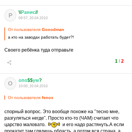
\\
Ранис
//
Р
09:57, 20.04.2010
От пользователя
Gooodman
а кто на заводах работать будет?!
Своего ребёнка туда отправьте
1
/
2
опо
$$
ум
?
О
10:00, 20.04.2010
От пользователя
fenox
спорный вопрос. Это вообще похоже на "тесно мне,
разгуляться негде". Просто кто-то (ЧАМ) считает что
царство маловато.
и его надо растянуть.А если
прокатит там глядишь область ,а потом вся страна, а