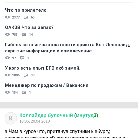
Что то прилетело
2377
65
ОАКЗВ Что за запах?
783
14
Гибель кота из-за халатности приюта Кот Леопольд,
скрытиe информации и самолечение.
97
1
У кого есть опыт EFB акб зимой.
1006
33
Менеджер по продажам / Вакансия
154
1
Коллайдер
булочный
(
мнутуд
3)
К
10:05, 20.04.2010
а Чам в курсе что, притянув спутники к ебургу,