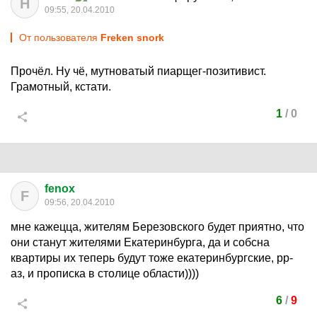
Н
09:55, 20.04.2010
От пользователя
Freken snork
Прочёл. Ну чё, мутноватый пиарщег-позитивист.
Грамотный, кстати.
1
/
0
fenox
F
09:56, 20.04.2010
мне кажецца, жителям Березовского будет приятно, что
они станут жителями Екатеринбурга, да и собсна
квартиры их теперь будут тоже екатеринбургские, рр-
аз, и прописка в столице области))))
6
/
9