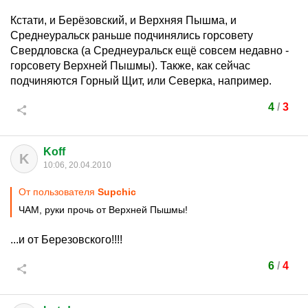
Кстати, и Берёзовский, и Верхняя Пышма, и
Среднеуральск раньше подчинялись горсовету
Свердловска (а Среднеуральск ещё совсем недавно -
горсовету Верхней Пышмы). Также, как сейчас
подчиняются Горный Щит, или Северка, например.
4
/
3
Koff
K
10:06, 20.04.2010
От пользователя
Supchic
ЧАМ, руки прочь от Верхней Пышмы!
...и от Березовского!!!!
6
/
4