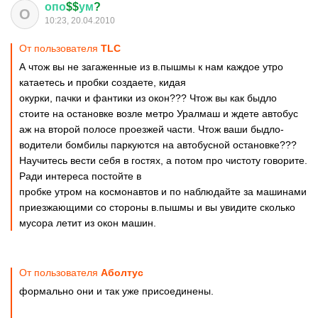
опо
$$
ум
?
О
10:23, 20.04.2010
От пользователя
TLC
А чтож вы не загаженные из в.пышмы к нам каждое утро
катаетесь и пробки создаете, кидая
окурки, пачки и фантики из окон??? Чтож вы как быдло
стоите на остановке возле метро Уралмаш и ждете автобус
аж на второй полосе проезжей части. Чтож ваши быдло-
водители бомбилы паркуются на автобусной остановке???
Научитесь вести себя в гостях, а потом про чистоту говорите.
Ради интереса постойте в
пробке утром на космонавтов и по наблюдайте за машинами
приезжающими со стороны в.пышмы и вы увидите сколько
мусора летит из окон машин.
От пользователя
Аболтус
формально они и так уже присоединены.