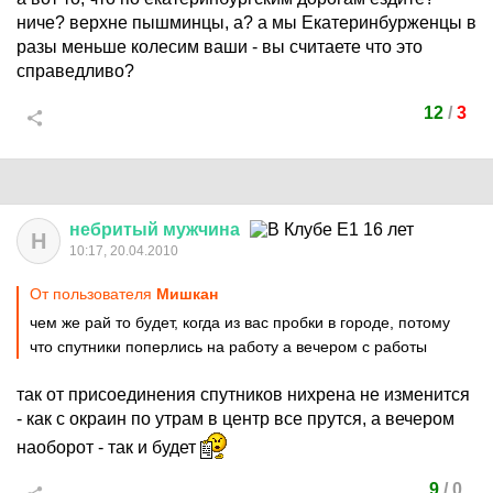
ниче? верхне пышминцы, а? а мы Екатеринбурженцы в
разы меньше колесим ваши - вы считаете что это
справедливо?
12
/
3
небритый
мужчина
Н
10:17, 20.04.2010
От пользователя
Мишкан
чем же рай то будет, когда из вас пробки в городе, потому
что спутники поперлись на работу а вечером с работы
так от присоединения спутников нихрена не изменится
- как с окраин по утрам в центр все прутся, а вечером
наоборот - так и будет
9
/
0