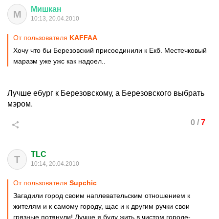
Мишкан
М
10:13, 20.04.2010
От пользователя
KAFFAA
Хочу что бы Березовский присоединили к Екб. Местечковый
маразм уже ужс как надоел..
Лучше ебург к Березовскому, а Березовского выбрать
мэром.
0
/
7
TLC
T
10:14, 20.04.2010
От пользователя
Supchic
Загадили город своим наплевательским отношением к
жителям и к самому городу, щас и к другим ручки свои
грязные потянули! Лучше я буду жить в чистом городе-