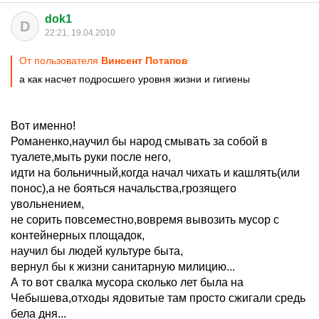
dok1
D
22:21, 19.04.2010
От пользователя
Винсент Потапов
а как насчет подросшего уровня жизни и гигиены
Вот именно!
Романенко,научил бы народ смывать за собой в
туалете,мыть руки после него,
идти на больничный,когда начал чихать и кашлять(или
понос),а не бояться начальства,грозящего
увольнением,
не сорить повсеместно,вовремя вывозить мусор с
контейнерных площадок,
научил бы людей культуре быта,
вернул бы к жизни санитарную милицию...
А то вот свалка мусора сколько лет была на
Чебышева,отходы ядовитые там просто сжигали средь
бела дня...