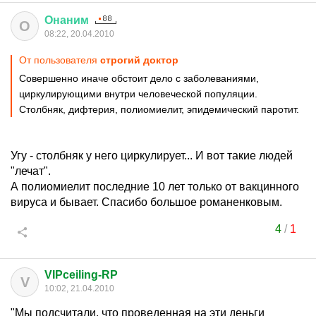
Онаним
О
08:22, 20.04.2010
От пользователя
строгий доктор
Совершенно иначе обстоит дело с заболеваниями,
циркулирующими внутри человеческой популяции.
Столбняк, дифтерия, полиомиелит, эпидемический паротит.
Угу - столбняк у него циркулирует... И вот такие людей
"лечат".
А полиомиелит последние 10 лет только от вакцинного
вируса и бывает. Спасибо большое романенковым.
4
/
1
VIPceiling-RP
V
10:02, 21.04.2010
"Мы подсчитали, что проведенная на эти деньги