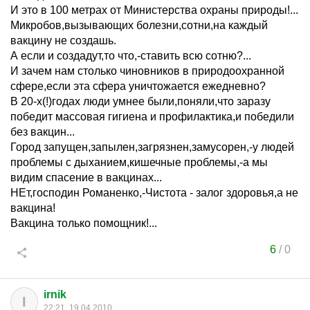
И это в 100 метрах от Министерства охраны природы!...
Микробов,вызывающих болезни,сотни,на каждый
вакцину не создашь.
А если и создадут,то что,-ставить всю сотню?...
И зачем нам столько чиновников в природоохранной
сфере,если эта сфера уничтожается ежедневно?
В 20-х(!)годах люди умнее были,поняли,что заразу
победит массовая гигиена и профилактика,и победили
без вакцин...
Город запущен,запылен,загрязнен,замусорен,-у людей
проблемы с дыханием,кишечные проблемы,-а мы
видим спасение в вакцинах...
НЕт,господин Романенко,-Чистота - залог здоровья,а не
вакцина!
Вакцина только помощник!...
6
/
0
irnik
I
22:21, 19.04.2010