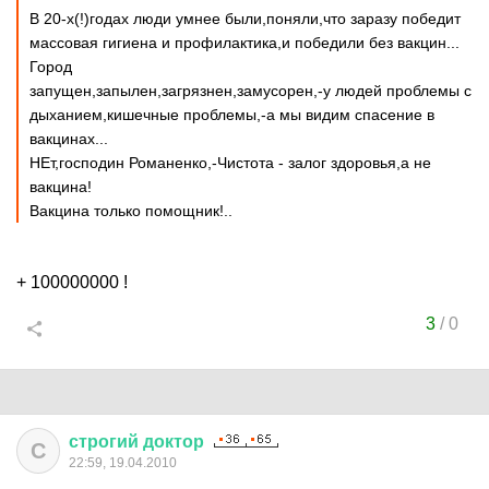
В 20-х(!)годах люди умнее были,поняли,что заразу победит
массовая гигиена и профилактика,и победили без вакцин...
Город
запущен,запылен,загрязнен,замусорен,-у людей проблемы с
дыханием,кишечные проблемы,-а мы видим спасение в
вакцинах...
НЕт,господин Романенко,-Чистота - залог здоровья,а не
вакцина!
Вакцина только помощник!..
+ 100000000 !
3
/
0
строгий
доктор
С
22:59, 19.04.2010