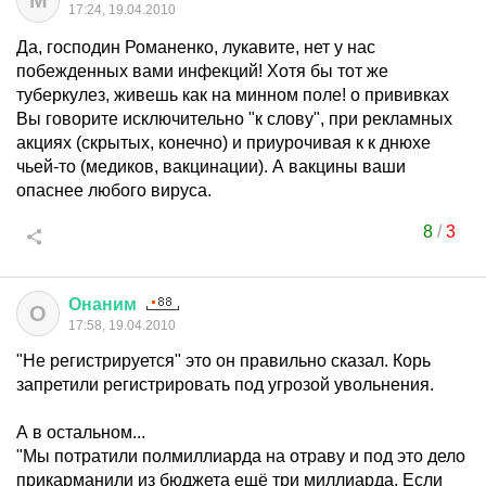
М
17:24, 19.04.2010
Да, господин Романенко, лукавите, нет у нас
побежденных вами инфекций! Хотя бы тот же
туберкулез, живешь как на минном поле! о прививках
Вы говорите исключительно "к слову", при рекламных
акциях (скрытых, конечно) и приурочивая к к днюхе
чьей-то (медиков, вакцинации). А вакцины ваши
опаснее любого вируса.
8
/
3
Онаним
О
17:58, 19.04.2010
"Не регистрируется" это он правильно сказал. Корь
запретили регистрировать под угрозой увольнения.
А в остальном...
"Мы потратили полмиллиарда на отраву и под это дело
прикарманили из бюджета ещё три миллиарда. Если