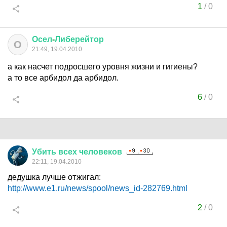
1
/
0
Осел
-
Либерейтор
О
21:49, 19.04.2010
а как насчет подросшего уровня жизни и гигиены?
а то все арбидол да арбидол.
6
/
0
Убить
всех
человеков
22:11, 19.04.2010
дедушка лучше отжигал:
http://www.e1.ru/news/spool/news_id-282769.html
2
/
0