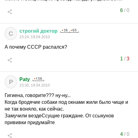
6
/
0
строгий
доктор
С
23:24, 19.04.2010
А почему СССР распался?
1
/
3
Paty
P
23:30, 19.04.2010
Гигиена, говорите??? ну-ну...
Когда бродячие собаки под окнами жили было чище и
не так воняло, как сейчас.
Замучили вездеСсущие граждане. От ссыкунов
прививки придумайте
4
/
0