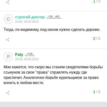
1
/
0
строгий
доктор
С
23:45, 19.04.2010
Тогда, по-видимому, под окном нужно сделать дороже.
2
/
0
Paty
P
23:45, 19.04.2010
Мне кажется, что скоро мы станем свидетелями борьбы
ссыкунов за свои "права" справлять нужду, где
приспичит. Аналогично борьбе курильщиков за право
вонять в любом месте.
1
/
0