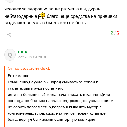
человек за здоровье ваше ратует. а вы, дурни
неблагодарные
благо, еще средства на прививки
выделяются, могло бы и этого не быть!
2
/
5
qetu
Q
22:49, 19.04.2010
От пользователя
dok1
Вот именно!
Романенко,научил бы народ смывать за собой в
туалете,мыть руки после него,
идти на больничный,когда начал чихать и кашлять(или
понос),а не бояться начальства,грозящего увольнением,
не сорить повсеместно,вовремя вывозить мусор с
контейнерных площадок, научил бы людей культуре
быта, вернул бы к жизни санитарную милицию...