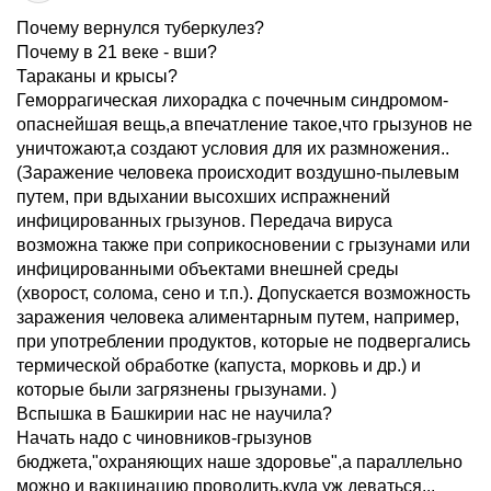
Почему вернулся туберкулез?
Почему в 21 веке - вши?
Тараканы и крысы?
Геморрагическая лихорадка с почечным синдромом-
опаснейшая вещь,а впечатление такое,что грызунов не
уничтожают,а создают условия для их размножения..
(Заражение человека происходит воздушно-пылевым
путем, при вдыхании высохших испражнений
инфицированных грызунов. Передача вируса
возможна также при соприкосновении с грызунами или
инфицированными объектами внешней среды
(хворост, солома, сено и т.п.). Допускается возможность
заражения человека алиментарным путем, например,
при употреблении продуктов, которые не подвергались
термической обработке (капуста, морковь и др.) и
которые были загрязнены грызунами. )
Вспышка в Башкирии нас не научила?
Начать надо с чиновников-грызунов
бюджета,"охраняющих наше здоровье",а параллельно
можно и вакцинацию проводить,куда уж деваться...