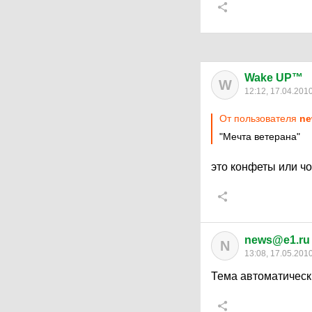
Wake UP™
W
12:12, 17.04.201
От пользователя
ne
"Мечта ветерана"
это конфеты или ч
news@e1.ru
N
13:08, 17.05.201
Тема автоматическ