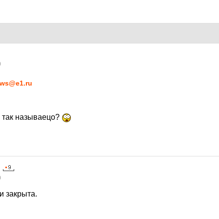
0
ws@e1.ru
о так называецо?
0
и закрыта.