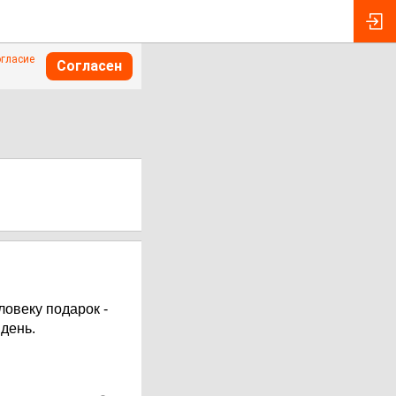
огласие
Согласен
овеку подарок -
 день.