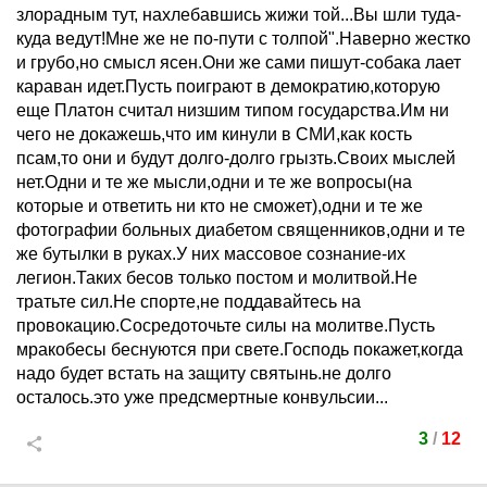
злорадным тут, нахлебавшись жижи той...Вы шли туда-
куда ведут!Мне же не по-пути с толпой".Наверно жестко
и грубо,но смысл ясен.Они же сами пишут-собака лает
караван идет.Пусть поиграют в демократию,которую
еще Платон считал низшим типом государства.Им ни
чего не докажешь,что им кинули в СМИ,как кость
псам,то они и будут долго-долго грызть.Своих мыслей
нет.Одни и те же мысли,одни и те же вопросы(на
которые и ответить ни кто не сможет),одни и те же
фотографии больных диабетом священников,одни и те
же бутылки в руках.У них массовое сознание-их
легион.Таких бесов только постом и молитвой.Не
тратьте сил.Не спорте,не поддавайтесь на
провокацию.Сосредоточьте силы на молитве.Пусть
мракобесы беснуются при свете.Господь покажет,когда
надо будет встать на защиту святынь.не долго
осталось.это уже предсмертные конвульсии...
3
/
12