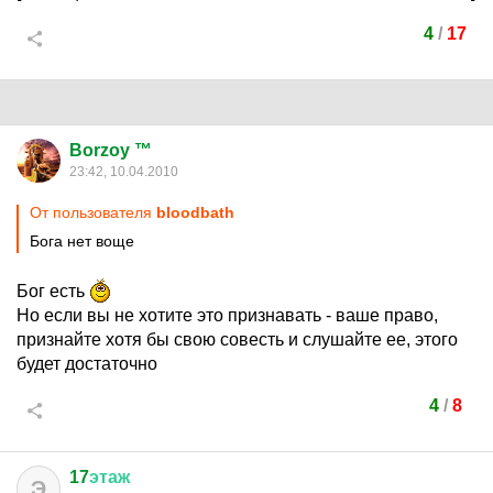
4
/
17
Borzoy ™
23:42, 10.04.2010
От пользователя
bloodbath
Бога нет воще
Бог есть
Но если вы не хотите это признавать - ваше право,
признайте хотя бы свою совесть и слушайте ее, этого
будет достаточно
4
/
8
17
этаж
Э