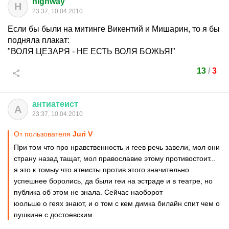
highway
H
23:37, 10.04.2010
Если бы были на митинге Викентий и Мишарин, то я бы
подняла плакат:
"ВОЛЯ ЦЕЗАРЯ - НЕ ЕСТЬ ВОЛЯ БОЖЬЯ!"
13
/
3
антиатеист
А
23:37, 10.04.2010
От пользователя
Juri V
При том что про нравственность и геев речь завели, мол они
страну назад тащат, мол православие этому противостоит...
я это к томыу что атеисты против этого значительно
успешнее боролись, да были геи на эстраде и в театре, но
публика об этом не знала. Сейчас наоборот
юольше о геях знают, и о том с кем димка билайн спит чем о
пушкине с достоевским.