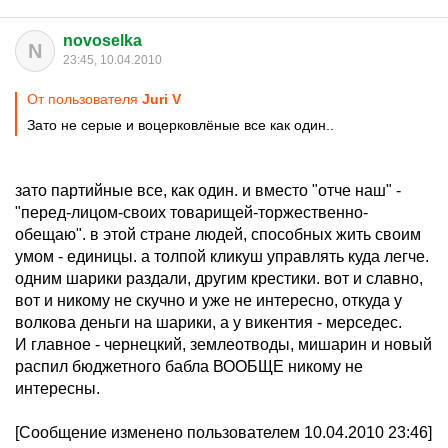
novoselka
N
23:45, 10.04.2010
От пользователя
Juri V
Зато не серые и воцерковлёные все как один..
зато партийные все, как один. и вместо "отче наш" -
"перед-лицом-своих товарищей-торжественно-
обещаю". в этой стране людей, способных жить своим
умом - единицы. а толпой кликуш управлять куда легче.
одним шарики раздали, другим крестики. вот и славно,
вот и никому не скучно и уже не интересно, откуда у
волкова деньги на шарики, а у викентия - мерседес.
И главное - чернецкий, землеотводы, мишарин и новый
распил бюджетного бабла ВООБЩЕ никому не
интересны.
[Сообщение изменено пользователем 10.04.2010 23:46]