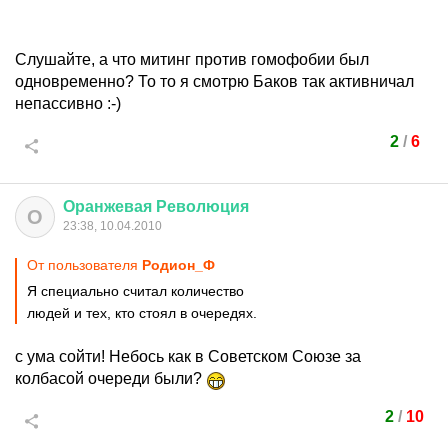
Слушайте, а что митинг против гомофобии был
одновременно? То то я смотрю Баков так активничал
непассивно :-)
2
/
6
Оранжевая
Революция
О
23:38, 10.04.2010
От пользователя
Родион_Ф
Я специально считал количество
людей и тех, кто стоял в очередях.
с ума сойти! Небось как в Советском Союзе за
колбасой очереди были?
2
/
10