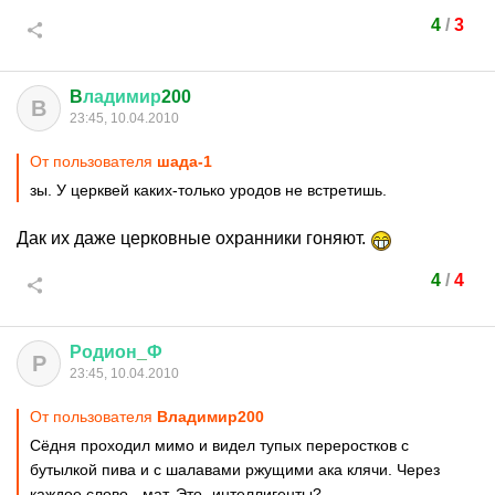
4
/
3
B
ладимир
200
B
23:45, 10.04.2010
От пользователя
шадa-1
зы. У церквей каких-только уродов не встретишь.
Дак их даже церковные охранники гоняют.
4
/
4
Родион
_
Ф
Р
23:45, 10.04.2010
От пользователя
Bладимир200
Сёдня проходил мимо и видел тупых переростков с
бутылкой пива и с шалавами ржущими ака клячи. Через
каждое слово - мат. Это -интеллигенты?