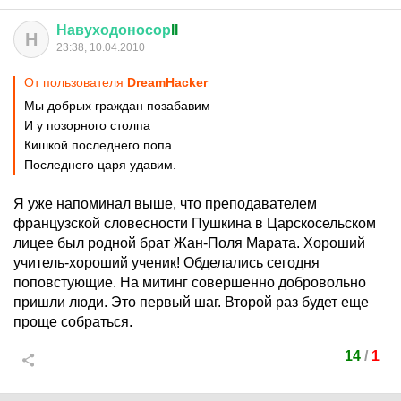
Навуходоносор
II
Н
23:38, 10.04.2010
От пользователя
DreamHacker
Мы добрых граждан позабавим
И у позорного столпа
Кишкой последнего попа
Последнего царя удавим.
Я уже напоминал выше, что преподавателем
французской словесности Пушкина в Царскосельском
лицее был родной брат Жан-Поля Марата. Хороший
учитель-хороший ученик! Обделались сегодня
поповстующие. На митинг совершенно добровольно
пришли люди. Это первый шаг. Второй раз будет еще
проще собраться.
14
/
1