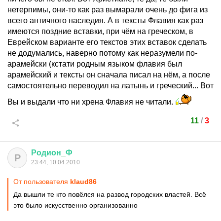
нетерпимы, они-то как раз вымарали очень до фига из
всего античного наследия. А в тексты Флавия как раз
имеются поздние вставки, при чём на греческом, в
Еврейском варианте его текстов этих вставок сделать
не додумались, наверно потому как неразумели по-
арамейски (кстати родным языком флавия был
арамейский и тексты он сначала писал на нём, а после
самостоятельно переводил на латынь и греческий... Вот
Вы и выдали что ни хрена Флавия не читали.
11
/
3
Родион
_
Ф
Р
23:44, 10.04.2010
От пользователя
klaud86
Да вышли те кто повёлся на развод городских властей. Всё
это было искусственно организованно