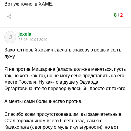
Вот уж точно, в ХАМЕ.
8
/
2
jexela
J
23:43, 10.04.2010
Захотел новый хозяин сделать знаковую вещь и сел в
лужу.
Я не против Мишарина (власть должна меняться, пусть
так, но хоть как-то), но не могу себе представить на его
месте Росселя. Ну как-то в душе у Эдуарда
Эргартовича что-то перевернулось бы просто от такого.
А менты сами большинство против.
Спасибо всем присутствовавшим, вы замечательные.
Стал горожанином всего 6 лет назад, сам я с
Казахстана (к вопросу о мультикультурности), но вот