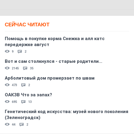
СЕЙЧАС ЧИТАЮТ
Помощь в покупке корма Снежка и алл катс
передержке август
9
2
Вот и сам столкнулся - старые родители...
2145
35
Арболитовый дом промерзает по швам
473
2
ОАКЗВ Что за запах?
695
13
Генетический код искусства: музей нового поколения
(Зеленоградск)
44
2