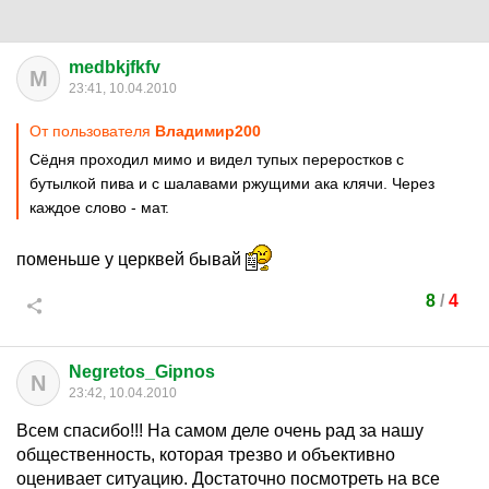
medbkjfkfv
M
23:41, 10.04.2010
От пользователя
Bладимир200
Сёдня проходил мимо и видел тупых переростков с
бутылкой пива и с шалавами ржущими ака клячи. Через
каждое слово - мат.
поменьше у церквей бывай
8
/
4
Negretos_Gipnos
N
23:42, 10.04.2010
Всем спасибо!!! На самом деле очень рад за нашу
общественность, которая трезво и объективно
оценивает ситуацию. Достаточно посмотреть на все