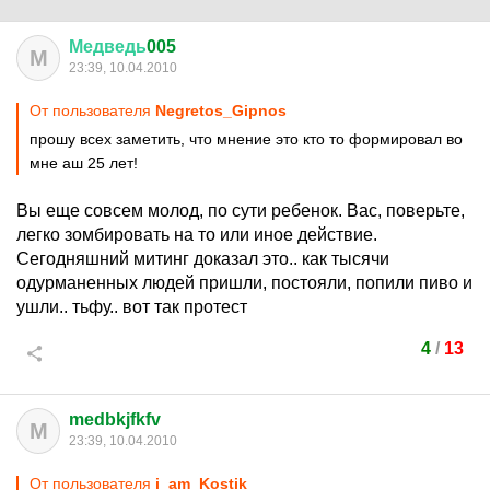
Медведь
005
М
23:39, 10.04.2010
От пользователя
Negretos_Gipnos
прошу всех заметить, что мнение это кто то формировал во
мне аш 25 лет!
Вы еще совсем молод, по сути ребенок. Вас, поверьте,
легко зомбировать на то или иное действие.
Сегодняшний митинг доказал это.. как тысячи
одурманенных людей пришли, постояли, попили пиво и
ушли.. тьфу.. вот так протест
4
/
13
medbkjfkfv
M
23:39, 10.04.2010
От пользователя
i_am_Kostik