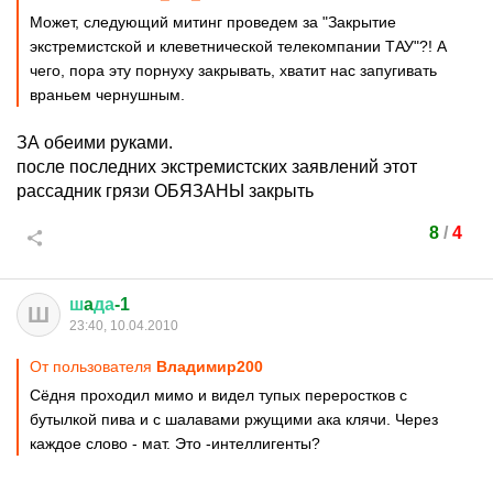
Может, следующий митинг проведем за "Закрытие
экстремистской и клеветнической телекомпании ТАУ"?! А
чего, пора эту порнуху закрывать, хватит нас запугивать
враньем чернушным.
ЗА обеими руками.
после последних экстремистских заявлений этот
рассадник грязи ОБЯЗАНЫ закрыть
8
/
4
ш
a
да
-1
Ш
23:40, 10.04.2010
От пользователя
Bладимир200
Сёдня проходил мимо и видел тупых переростков с
бутылкой пива и с шалавами ржущими ака клячи. Через
каждое слово - мат. Это -интеллигенты?