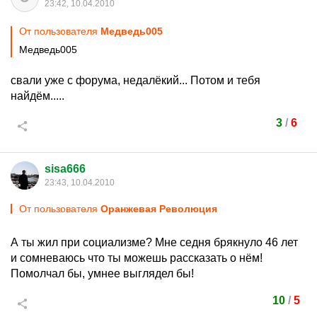
23:42, 10.04.2010
От пользователя
Медведь005
Медведь005
свали уже с форума, недалёкий... Потом и тебя
найдём.....
3
/
6
sisa666
23:43, 10.04.2010
От пользователя
Оранжевая Революция
А ты жил при социализме? Мне седня брякнуло 46 лет
и сомневаюсь что ты можешь рассказать о нём!
Помолчал бы, умнее выглядел бы!
10
/
5