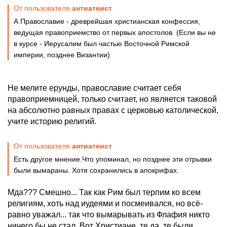
От пользователя
антиатеист
А Православие - древрейшая христианская конфессия,
ведущая правоприемство от первых апостолов. (Если вы не
в курсе - Иерусалим был частью Восточной Римской
империи, позднее Византии)
Не мелите ерунды, православие считает себя
правоприемницей, только считает, но является таковой
на абсолютно равных правах с церковью католической,
учите историю религий.
От пользователя
антиатеист
Есть другое мнение.Что упоминал, но позднее эти отрывки
были вымараны. Хотя сохранились в апокрифах.
Мда??? Смешно... Так как Рим был терпим ко всем
религиям, хоть над иудеями и посмеивался, но всё-
равно уважал... так что вымарывать из Флафия никто
ничего бы не стал. Вот Христиане, те да, те были