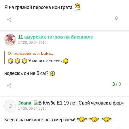
Я на грязной персона нон грата
0
11
амурских
тигров
на
биеннале
17:28, 09.04.2010
От пользователя
Luka..
У меня шест есть
нодесюь он не 5 см?
3
/
0
Jeana
J
17:35, 09.04.2010
Клева! на митинге не замерзнем!