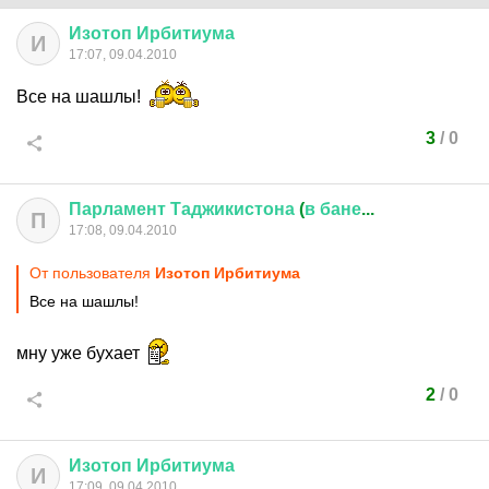
Изотоп
Ирбитиума
И
17:07, 09.04.2010
Все на шашлы!
3
/
0
Парламент
Таджикистона
(
в
бане
...
П
17:08, 09.04.2010
От пользователя
Изотоп Ирбитиума
Все на шашлы!
мну уже бухает
2
/
0
Изотоп
Ирбитиума
И
17:09, 09.04.2010