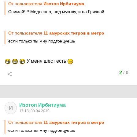
От пользователя
Изотоп Ирбитиума
Снимай!!!! Медленно, под музыку, и на Грязной
От пользователя
11 амурских тигров в метро
если только ты мну подтонцуешь
У меня шест есть
2
/
0
Изотоп
Ирбитиума
И
17:18, 09.04.2010
От пользователя
11 амурских тигров в метро
если только ты мну подтонцуешь