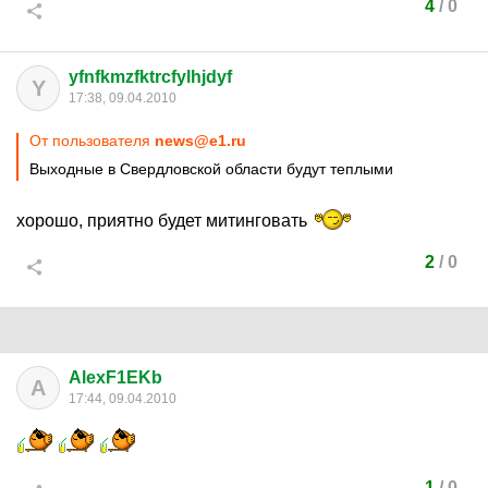
4
/
0
yfnfkmzfktrcfylhjdyf
Y
17:38, 09.04.2010
От пользователя
news@e1.ru
Выходные в Свердловской области будут теплыми
хорошо, приятно будет митинговать
2
/
0
AlexF1EKb
A
17:44, 09.04.2010
1
/
0