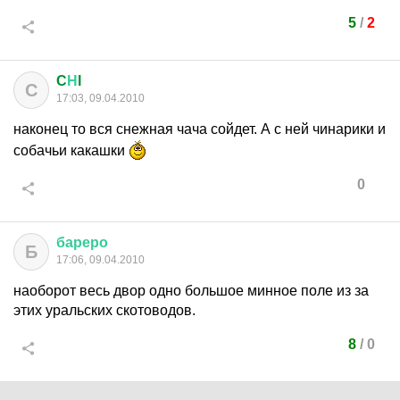
5
/
2
C
Н
I
C
17:03, 09.04.2010
наконец то вся снежная чача сойдет. А с ней чинарики и
собачьи какашки
0
бареро
Б
17:06, 09.04.2010
наоборот весь двор одно большое минное поле из за
этих уральских скотоводов.
8
/
0