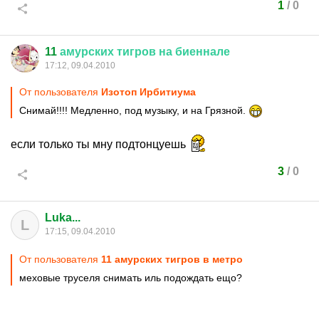
1
/
0
11
амурских
тигров
на
биеннале
17:12, 09.04.2010
От пользователя
Изотоп Ирбитиума
Снимай!!!! Медленно, под музыку, и на Грязной.
если только ты мну подтонцуешь
3
/
0
Luka...
L
17:15, 09.04.2010
От пользователя
11 амурских тигров в метро
меховые труселя снимать иль подождать ещо?