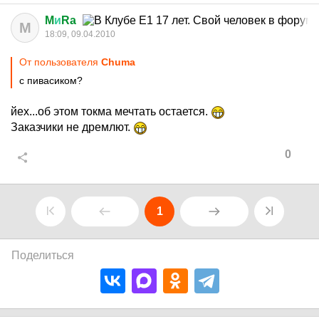
M
и
Ra
M
18:09, 09.04.2010
От пользователя
Chuma
с пивасиком?
йех...об этом токма мечтать остается.
Заказчики не дремлют.
0
1
Поделиться