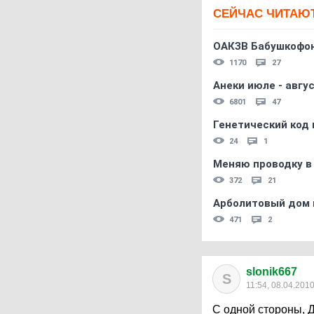
СЕЙЧАС ЧИТАЮ
ОАКЗВ Бабушкофон
1170
27
Анеки июле - авгус
6801
47
Генетический код 
24
1
Меняю проводку в
372
21
Арболитовый дом 
471
2
slonik667
S
11:54, 08.04.201
С одной стороны, 