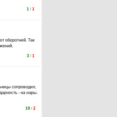
1
/
1
от оборотней. Так
ижений.
3
/
1
ьницы сопроводил,
дарность - на нары.
19
/
2