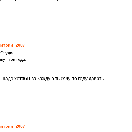
0
итрий_2007
ВОсудие.
ку - три года.
.. надо хотябы за каждую тысячу по году давать...
0
итрий_2007