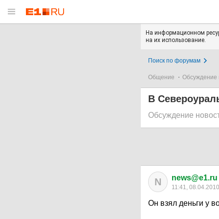
На информационном ресур
на их использование.
Поиск по форумам
Общение
Обсуждение 
В Североураль
Обсуждение новос
news@e1.ru
N
11:41, 08.04.201
Он взял деньги у в