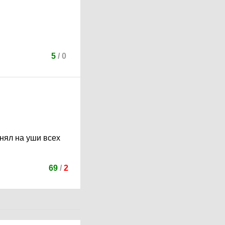
5
/
0
днял на уши всех
69
/
2