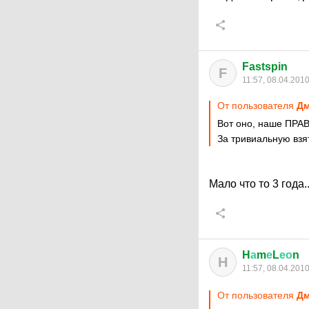
Fastspin
F
11:57, 08.04.201
От пользователя
Дм
Вот оно, наше ПРА
За тривиальную взят
Мало что то 3 года.
H
а
m
е
L
ео
n
H
11:57, 08.04.201
От пользователя
Дм