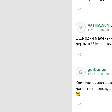
Vasiliy1984
V
12:05, 08.04.201
Еще один маленьки
держать! Четко, пл
gorbonos
G
12:24, 08.04.201
Как теперь инспек
денег нет -подожда