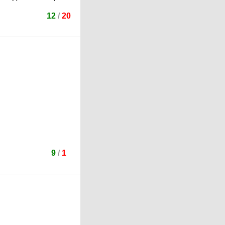
12
/
20
9
/
1