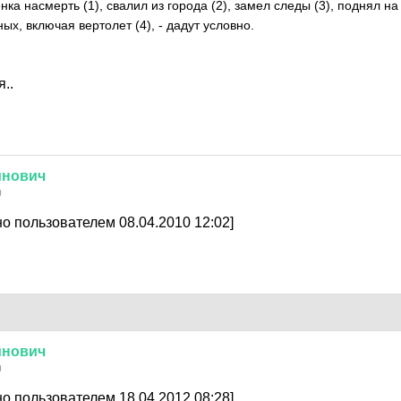
енка насмерть (1), свалил из города (2), замел следы (3), поднял н
ных, включая вертолет (4), - дадут условно.
..
инович
0
о пользователем 08.04.2010 12:02]
инович
0
о пользователем 18.04.2012 08:28]