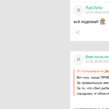
ЯдоЗубр
Я
12:24, 08.04.201
всё поделом!!
Имя
пользо
И
12:29, 08.04.201
От пользователя
Дм
Вот оно, наше ПРА
За тривиальную взят
За то, что сбил реб
городских, и област