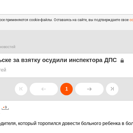
се применяются cookie-файлы. Оставаясь на сайте, вы подтверждаете свое
с
новостей
ске за взятку осудили инспектора ДПС
тей
1
0
одителя, который торопился довести больного ребенка в бол