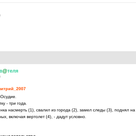
0
в
@
теля
0
итрий_2007
ВОсудие.
ку - три года.
енка насмерть (1), свалил из города (2), замел следы (3), поднял н
ных, включая вертолет (4), - дадут условно.