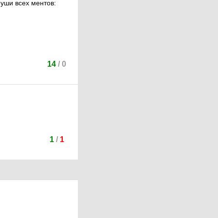
а уши всех ментов:
14
/
0
1
/
1