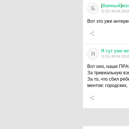
(
банный
)
ко
Б
11:52, 08.04.201
Вот это уже интер
Я
тут
уже
м
Я
11:53, 08.04.201
Вот оно, наше ПРА
За тривиальную взят
За то, что сбил реб
ментов: городских, 