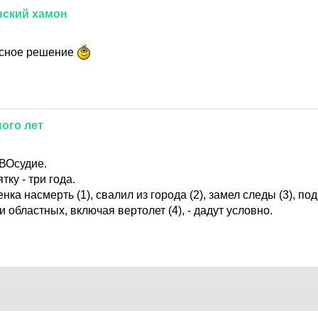
нский
хамон
0
есное решение
ного
лет
0
ВОсудие.
ку - три года.
енка насмерть (1), свалил из города (2), замел следы (3), по
и областных, включая вертолет (4), - дадут условно.