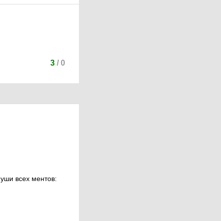
3
/
0
а уши всех ментов: