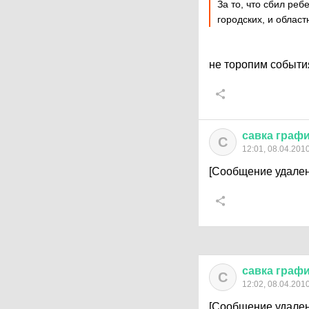
За то, что сбил реб
городских, и област
не торопим события
савка
граф
С
12:01, 08.04.201
[Сообщение удален
савка
граф
С
12:02, 08.04.201
[Сообщение удален