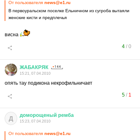
От пользователя
news@e1.ru
В первоуральском поселке Ельничном из сугроба вытаяли
женские кисти и предплечья
висна
4
/
0
ЖАБАКРЯК
15:21, 07.04.2010
опять тау подикона некрофильничает
5
/
1
доморощеный
ремба
Д
15:23, 07.04.2010
От пользователя
news@e1.ru