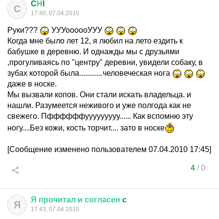
C
Н
I
C
17:40, 07.04.2010
Руки???
УУУоооооУУУ
Когда мне было лет 12, я любил на лето ездить к
бабушке в деревню. И однажды мы с друзьями
,прогуливаясь по "центру" деревни, увидели собаку, в
зубах которой была............человеческая нога
даже в носке.
Мы вызвали копов. Они стали искать владельца. и
нашли. Разумеется неживого и уже полгода как не
свежего. Пффффффууууууууу...... Как вспомню эту
ногу....Без кожи, кость торчит.... зато в носке
[Сообщение изменено пользователем 07.04.2010 17:45]
4
/
0
Я
прочитал
и
согласен
c
Я
17:43, 07.04.2010