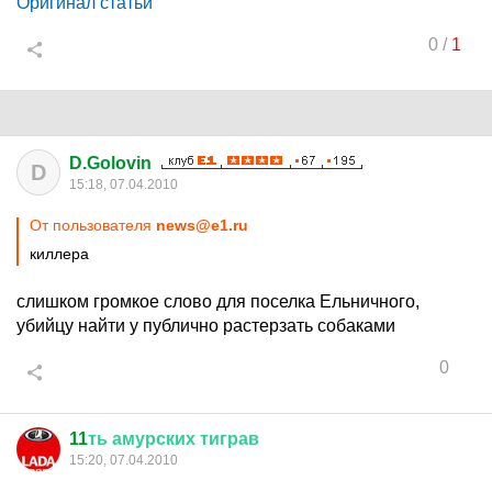
Оригинал статьи
0
/
1
D.Golovin
D
15:18, 07.04.2010
От пользователя
news@e1.ru
киллера
слишком громкое слово для поселка Ельничного,
убийцу найти у публично растерзать собаками
0
11
ть
амурских
тиграв
15:20, 07.04.2010