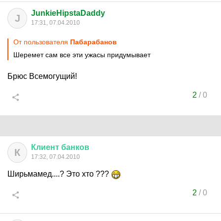
JunkieHipstaDaddy
J
17:31, 07.04.2010
От пользователя
Пабарабанов
Шеремет сам все эти ужасы придумывает
Брюс Всемогущий!
2
/
0
Клиент
банков
К
17:32, 07.04.2010
Ширьмамед....? Это хто ???
2
/
0