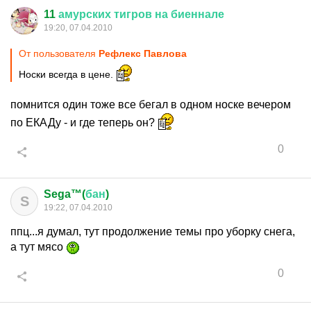
11
амурских
тигров
на
биеннале
19:20, 07.04.2010
От пользователя
Рефлекс Павлова
Носки всегда в цене.
помнится один тоже все бегал в одном носке вечером
по ЕКАДу - и где теперь он?
0
Sega™(
бан
)
S
19:22, 07.04.2010
ппц...я думал, тут продолжение темы про уборку снега,
а тут мясо
0