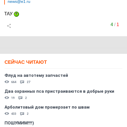
news@e1.ru
ТАУ
4
/
1
СЕЙЧАС ЧИТАЮТ
Флуд на автотему запчастей
664
27
Два охранных пса пристраиваются в добрые руки
19
2
Арболитовый дом промерзает по швам
433
2
ПОШУМИМ!!!!)