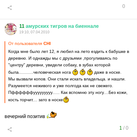
0
11
амурских
тигров
на
биеннале
19:10, 07.04.2010
От пользователя
CНI
Когда мне было лет 12, я любил на лето ездить к бабушке в
деревню. И однажды мы с друзьями ,прогуливаясь по
"центру" деревни, увидели собаку, в зубах которой
была............человеческая нога
даже в носке.
Мы вызвали копов. Они стали искать владельца. и нашли.
Разумеется неживого и уже полгода как не свежего.
Пффффффууууууууу...... Как вспомню эту ногу....Без кожи,
кость торчит.... зато в носке
вечерний позитив
1
/
0