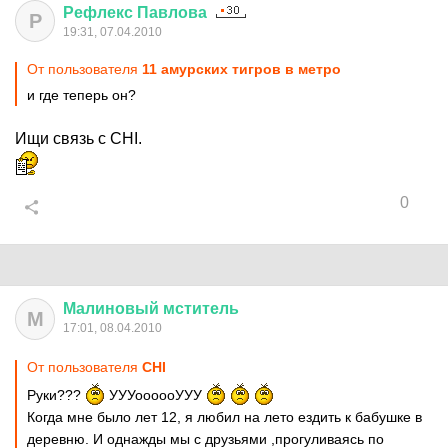
Рефлекс
Павлова
Р
19:31, 07.04.2010
От пользователя
11 амурских тигров в метро
и где теперь он?
Ищи связь с CНI.
0
Малиновый
мститель
М
17:01, 08.04.2010
От пользователя
CНI
Руки???
УУУоооооУУУ
Когда мне было лет 12, я любил на лето ездить к бабушке в
деревню. И однажды мы с друзьями ,прогуливаясь по