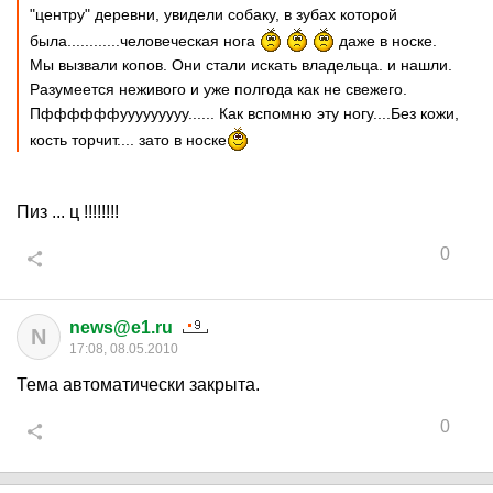
"центру" деревни, увидели собаку, в зубах которой
была............человеческая нога
даже в носке.
Мы вызвали копов. Они стали искать владельца. и нашли.
Разумеется неживого и уже полгода как не свежего.
Пффффффууууууууу...... Как вспомню эту ногу....Без кожи,
кость торчит.... зато в носке
Пиз ... ц !!!!!!!!
0
news@e1.ru
N
17:08, 08.05.2010
Тема автоматически закрыта.
0