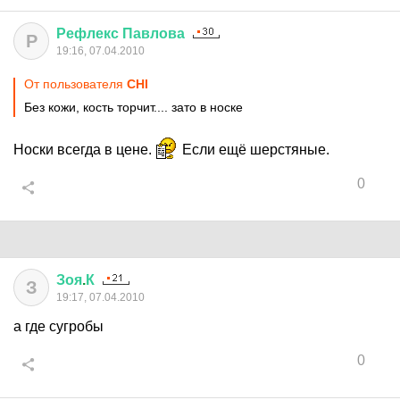
Рефлекс
Павлова
Р
19:16, 07.04.2010
От пользователя
CНI
Без кожи, кость торчит.... зато в носке
Носки всегда в цене.
Если ещё шерстяные.
0
Зоя
.
К
З
19:17, 07.04.2010
а где сугробы
0