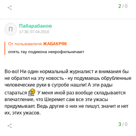
2
/
0
Пабарабанов
П
17:30, 07.04.2010
От пользователя
ЖАБАКРЯК
опять тау подикона некрофильничает
Во-во! Ни один нормальный журналист и внимания бы
не обратил на эту новость - ну подумаешь обрубленные
человеческие руки в сугробе нашли! А эти рады
стараться
У меня иной раз вообще складывается
впечатление, что Шеремет сам все эти ужасы
придумывает. Ведь другие о них не пишут, значит и нет
их, этих ужасов.
3
/
0