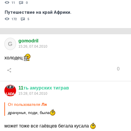
11
0
Путешествие на край Африки.
172
5
gomodril
G
15:26, 07.04.2010
холодец
0
11
ть
амурских
тиграв
15:28, 07.04.2010
От пользователя
Ля
драчунья, поди, была
может тоже все гаёвцев бегала кусала