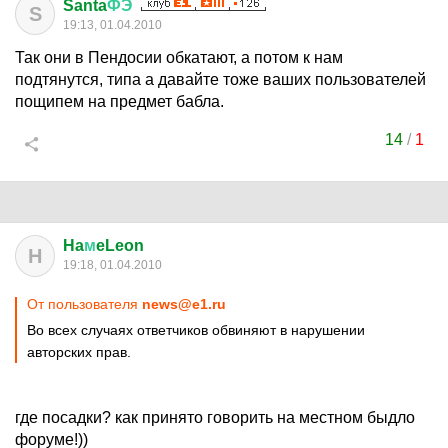
Santa
ФЭ
S
19:13, 01.04.2010
Так они в Пендосии обкатают, а потом к нам
подтянутся, типа а давайте тоже ваших пользователей
пощипем на предмет бабла.
14
/
1
Ha
м
eLeon
H
19:18, 01.04.2010
От пользователя
news@e1.ru
Во всех случаях ответчиков обвиняют в нарушении
авторских прав.
где посадки? как принято говорить на местном быдло
форуме!))