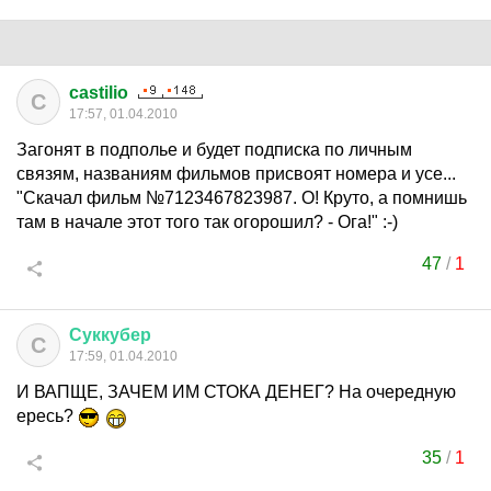
castilio
C
17:57, 01.04.2010
Загонят в подполье и будет подписка по личным
связям, названиям фильмов присвоят номера и усе...
"Скачал фильм №7123467823987. О! Круто, а помнишь
там в начале этот того так огорошил? - Ога!" :-)
47
/
1
Суккубер
С
17:59, 01.04.2010
И ВАПЩЕ, ЗАЧЕМ ИМ СТОКА ДЕНЕГ? На очередную
ересь?
35
/
1