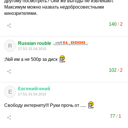
другому посмотреть? Они же выгоды не извлекают.
Максимум можно назвать недобросовестными
кинозрителями.
140
/
2
Russian rouble
R
17:53, 01.04.2010
;№й им а не 500р за диск
102
/
2
Евгенийгений
Е
17:53, 01.04.2010
Свободу интернету!!! Руки прочь от .....
77
/
1