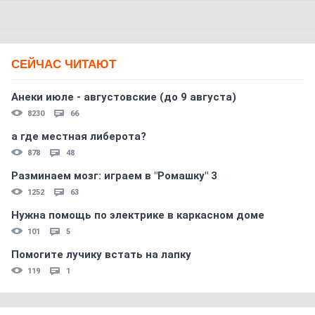
СЕЙЧАС ЧИТАЮТ
Анеки июле - августовские (до 9 августа)
8230
66
а где местная либерота?
878
48
Разминаем мозг: играем в "Ромашку" 3
1252
63
Нужна помощь по электрике в каркасном доме
101
5
Помогите лучику встать на лапку
119
1