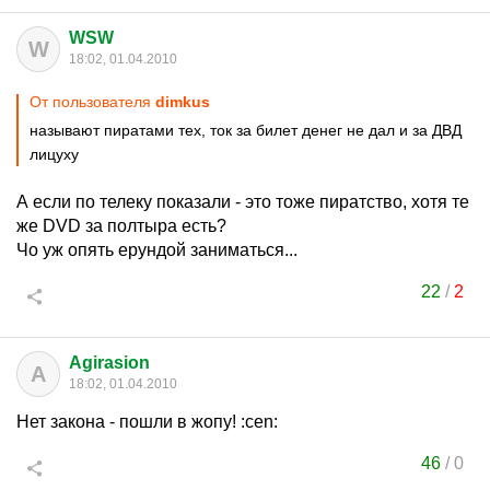
WSW
W
18:02, 01.04.2010
От пользователя
dimkus
называют пиратами тех, ток за билет денег не дал и за ДВД
лицуху
А если по телеку показали - это тоже пиратство, хотя те
же DVD за полтыра есть?
Чо уж опять ерундой заниматься...
22
/
2
Agirasion
A
18:02, 01.04.2010
Нет закона - пошли в жопу! :cen:
46
/
0