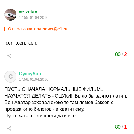
=cizeta=
17:55, 01.04.2010
От пользователя
news@e1.ru
:cen: :cen: :cen:
80
/
2
Суккубер
С
17:56, 01.04.2010
ПУСТЬ СНАЧАЛА НОРМАЛЬНЫЕ ФИЛЬМЫ
НАУЧАТСЯ ДЕЛАТЬ - СЦУКИ!! Было бы за что платить!
Вон Аватар захавал скоко то там лямов баксов с
продаж кино билетов - и хватит ему.
Пусть хакают эти проги да и всё...
80
/
1