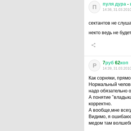
пуля
дура
-
П
14:36, 31.03.201
сектантов не слушаю
некто ведь не будет
7
руб
62
коп
Р
14:39, 31.03.201
Как сорняки, прямо
Нормальный человек
надо обязательно о
А понятие "владыка
корректно.
А вообще,мне всегд
Видимо, я ошибаюсь
медом там волшебн