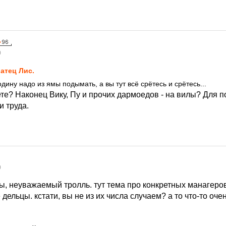
0
атец Лис.
дину надо из ямы подымать, а вы тут всё срётесь и срётесь...
ете? Наконец Вику, Пу и прочих дармоедов - на вилы? Для
и труда.
0
ы, неуважаемый тролль. тут тема про конкретных манагеров
дельцы. кстати, вы не из их числа случаем? а то что-то о