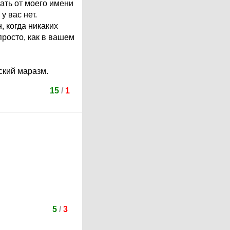
рать от моего имени
у вас нет.
, когда никаких
просто, как в вашем
ский маразм.
15
/
1
5
/
3