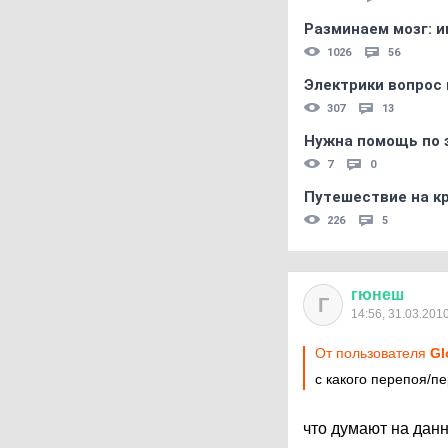
Разминаем мозг: и
1026
56
Электрики вопрос 
307
13
Нужна помощь по 
7
0
Путешествие на кр
226
5
гюнеш
Г
14:56, 31.03.201
От пользователя
Gl
с какого перепоя/п
что думают на дан