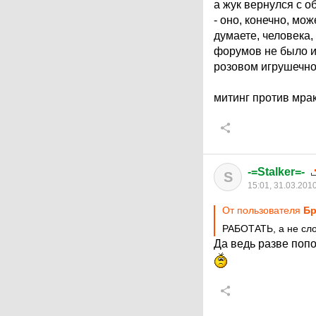
а жук вернулся с о
- оно, конечно, мож
думаете, человека,
форумов не было и 
розовом игрушечно
митинг против мрак
-=Stalker=-
S
15:01, 31.03.201
От пользователя
Бр
РАБОТАТЬ, а не сл
Да ведь разве поп