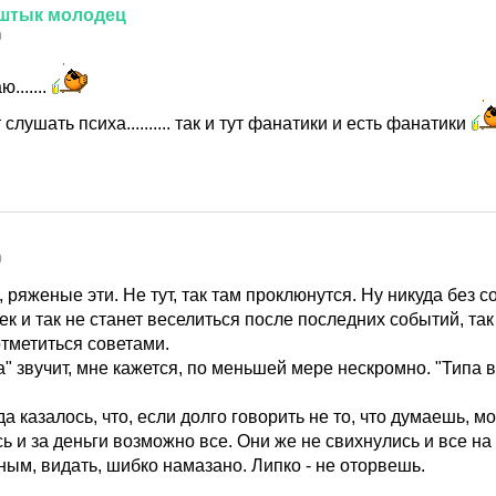
штык
молодец
0
.......
 слушать психа.......... так и тут фанатики и есть фанатики
0
, ряженые эти. Не тут, так там проклюнутся. Ну никуда без с
 и так не станет веселиться после последних событий, так 
тметиться советами.
" звучит, мне кажется, по меньшей мере нескромно. "Типа 
а казалось, что, если долго говорить не то, что думаешь, м
 и за деньги возможно все. Они же не свихнулись и все на
ым, видать, шибко намазано. Липко - не оторвешь.