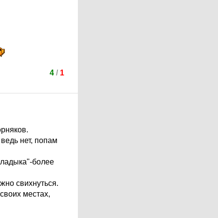
4
/
1
орняков.
ведь нет, попам
владыка"-более
ожно свихнуться.
 своих местах,