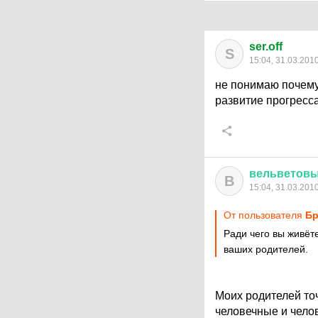
ser.off
S
15:04, 31.03.201
не понимаю почему
развитие прогресса
вельветов
В
15:04, 31.03.201
От пользователя
Бр
Ради чего вы живёт
ваших родителей.
Моих родителей то
человечные и чел