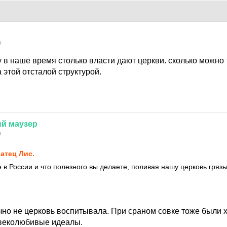
0
 в наше время столько власти дают церкви. сколько можно
 этой отсталой структурой.
ый
маузер
0
атец Лис.
е в России и что полезного вы делаете, поливая нашу церковь гряз
чно не церковь воспитывала. При сраном совке тоже были
овеколюбивые идеалы.