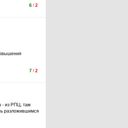
6
/
2
 повышения
7
/
2
 - из РПЦ. там
чень разложившимся