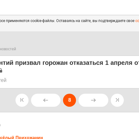
се применяются cookie-файлы. Оставаясь на сайте, вы подтверждаете свое
с
новостей
тий призвал горожан отказаться 1 апреля о
тей
8
0
сёлый Прихожанин