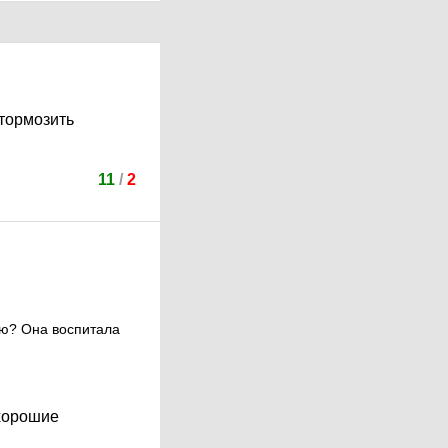
 тормозить
11
/
2
ью? Она воспитала
 хорошие