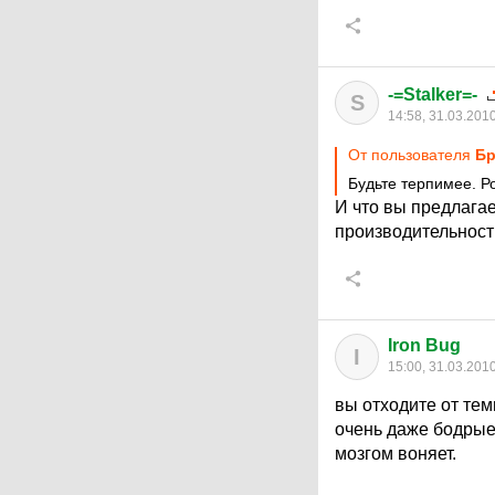
-=Stalker=-
S
14:58, 31.03.201
От пользователя
Бр
Будьте терпимее. Ро
И что вы предлага
производительност
Iron Bug
I
15:00, 31.03.201
вы отходите от тем
очень даже бодрые 
мозгом воняет.