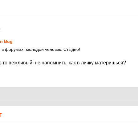
0
on Bug
 в форумах, молодой человек. Стыдно!
-то вежливый! не напомнить, как в личку материшься?
Т