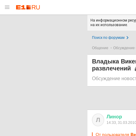
На информационном ресур
на их использование.
Поиск по форумам
Общение
Обсуждение 
Владыка Викен
развлечений
Обсуждение новос
Линор
Л
14:33, 31.03.201
От пользователя
Ве