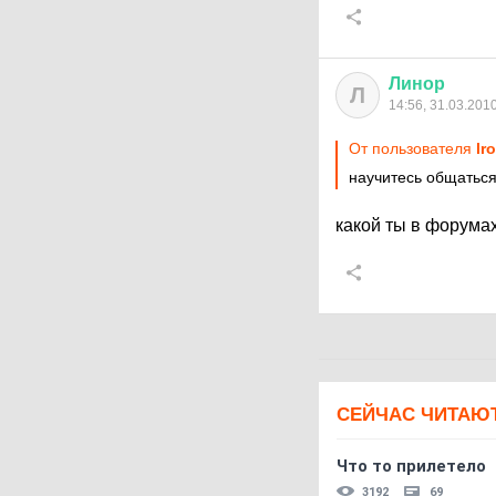
Линор
Л
14:56, 31.03.201
От пользователя
lr
научитесь общаться
какой ты в форумах
СЕЙЧАС ЧИТАЮ
Что то прилетело
3192
69