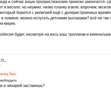
беда и сейчас ваши прохристианские происки закончатся. с
ет и весело. но неумно. низко планку взяли. впрочем, мозгов 
 который борется с религией ещё с доперестроечных времён
в помине, можно испугать детскими высерами? всё не так 
м мирке.
обесия будет. несмотря на весь ваш троллизм и викеньтьев
0
атец Лис.
овоблудить
ов и чинарей заставишь?