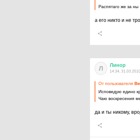
Распятаго же за ны
а его никто и не тро
Линор
Л
14:34, 31.03.201
От пользователя
Ве
Исповедую едино кр
Чаю воскресения ме
да и ты никому, вро