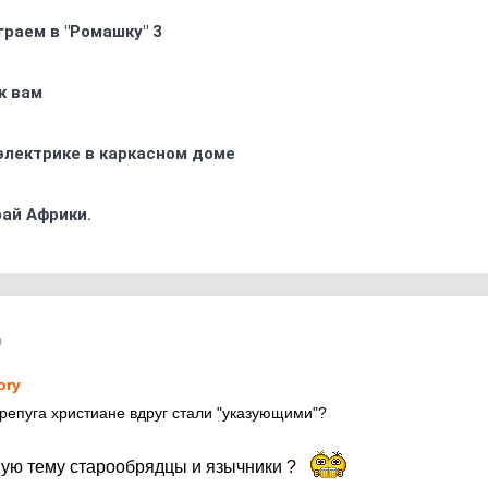
граем в "Ромашку" 3
к вам
электрике в каркасном доме
ай Африки.
0
ory
ерепуга христиане вдруг стали "указующими"?
ную тему старообрядцы и язычники ?