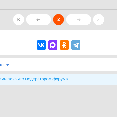
2
остей
емы закрыто модератором форума.