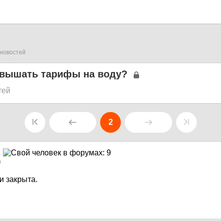
новостей
овышать тарифы на воду?
тей
2
0
и закрыта.