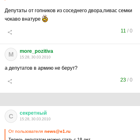
Депутаты от гопников из соседнего двора,пивас семки
чокаво внатуре
11
/
0
more_pozitiva
M
15:28, 30.03.2010
а депутатов в армию не берут?
23
/
0
секретный
С
15:28, 30.03.2010
От пользователя
news@e1.ru
Теперь депутатом можно стать с 18 лет.