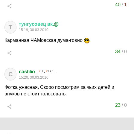
40
/
1
тунгусовец
вк
.@
Т
15:19, 30.03.2010
Карманная ЧАМовская дума-говно
34
/
0
castilio
C
15:20, 30.03.2010
Фотка ужасная. Скоро посмотрим за чьих детей и
внуков не стоит голосовать.
23
/
0