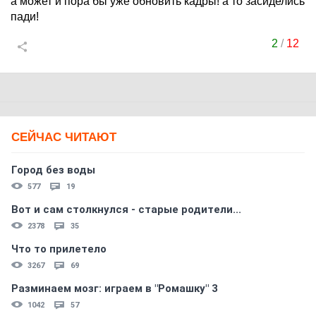
а может и пора бы уже обновить кадры! а то засиделись
пади!
2
/
12
СЕЙЧАС ЧИТАЮТ
Город без воды
577
19
Вот и сам столкнулся - старые родители...
2378
35
Что то прилетело
3267
69
Разминаем мозг: играем в "Ромашку" 3
1042
57