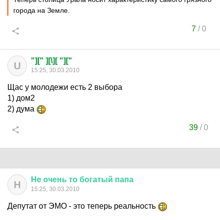
города на Земле.
7
/
0
"][" ][\][ "]["
U
15:25, 30.03.2010
Щас у молодежи есть 2 выбора
1) дом2
2) дума
39
/
0
Не
очень
то
богатый
папа
Н
15:25, 30.03.2010
Депутат от ЭМО - это теперь реальность