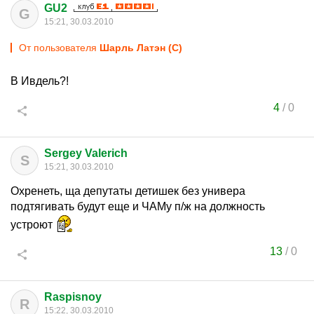
GU2
G
15:21, 30.03.2010
От пользователя
Шарль Латэн (С)
В Ивдель?!
4
/
0
Sergey Valerich
S
15:21, 30.03.2010
Охренеть, ща депутаты детишек без универа
подтягивать будут еще и ЧАМу п/ж на должность
устроют
13
/
0
Raspisnoy
R
15:22, 30.03.2010