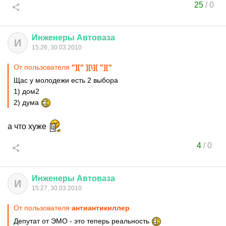
25
/
0
Инженеры
Автоваза
И
15:26, 30.03.2010
От пользователя
"][" ][\][ "]["
Щас у молодежи есть 2 выбора
1) дом2
2) дума
а что хуже
4
/
0
Инженеры
Автоваза
И
15:27, 30.03.2010
От пользователя
антиантикиллер
Депутат от ЭМО - это теперь реальность