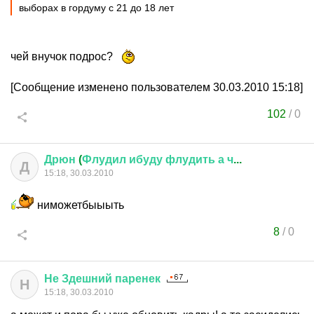
выборах в гордуму с 21 до 18 лет
чей внучок подрос?
[Сообщение изменено пользователем 30.03.2010 15:18]
102
/
0
Дрюн
(
Флудил
ибуду
флудить
а
ч
...
Д
15:18, 30.03.2010
ниможетбыыыть
8
/
0
Не
Здешний
паренек
Н
15:18, 30.03.2010