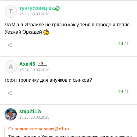
тунгусовец
вк
.@
Т
15:23, 30.03.2010
ЧАМ а в Израиле не грязно как у тебя в городе и тепло
Уезжай Оркадей
19
/
0
Axel46
A
15:24, 30.03.2010
торят тропинку для внучков и сынков?
18
/
0
step2112/
15:25, 30.03.2010
От пользователя
news@e1.ru
Теперь столица Урала носит характеристику самого грязного