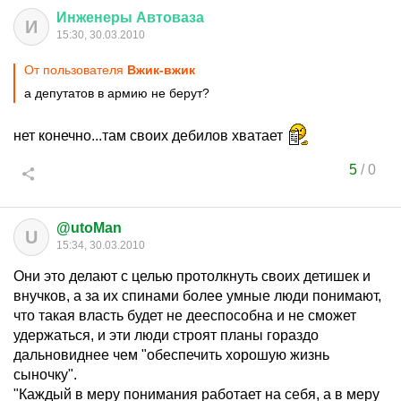
Инженеры
Автоваза
И
15:30, 30.03.2010
От пользователя
Вжик-вжик
а депутатов в армию не берут?
нет конечно...там своих дебилов хватает
5
/
0
@utoMan
U
15:34, 30.03.2010
Они это делают с целью протолкнуть своих детишек и
внучков, а за их спинами более умные люди понимают,
что такая власть будет не дееспособна и не сможет
удержаться, и эти люди строят планы гораздо
дальновиднее чем "обеспечить хорошую жизнь
сыночку".
"Каждый в меру понимания работает на себя, а в меру