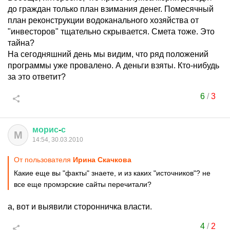
до граждан только план взимания денег. Помесячный
план реконструкции водоканального хозяйства от
"инвесторов" тщательно скрывается. Смета тоже. Это
тайна?
На сегодняшний день мы видим, что ряд положений
программы уже провалено. А деньги взяты. Кто-нибудь
за это ответит?
6
/
3
морис
-
с
М
14:54, 30.03.2010
От пользователя
Ирина Скачкова
Какие еще вы "факты" знаете, и из каких "источников"? не
все еще промэрские сайты перечитали?
а, вот и выявили сторонничка власти.
4
/
2