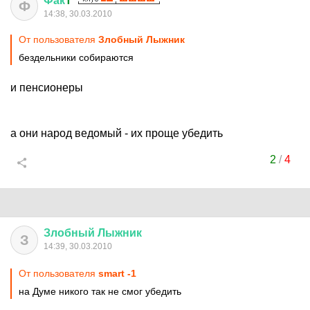
Фак
T
Ф
14:38, 30.03.2010
От пользователя
Злобный Лыжник
бездельники собираются
и пенсионеры
а они народ ведомый - их проще убедить
2
/
4
Злобный
Лыжник
З
14:39, 30.03.2010
От пользователя
smart -1
на Думе никого так не смог убедить