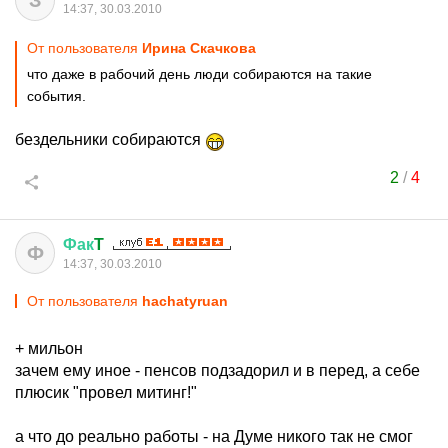
З
14:37, 30.03.2010
От пользователя
Ирина Скачкова
что даже в рабочий день люди собираются на такие
события.
бездельники собираются
2
/
4
Фак
T
Ф
14:37, 30.03.2010
От пользователя
hachatyruan
+ мильон
зачем ему иное - пенсов подзадорил и в перед, а себе
плюсик "провел митинг!"
а что до реально работы - на Думе никого так не смог