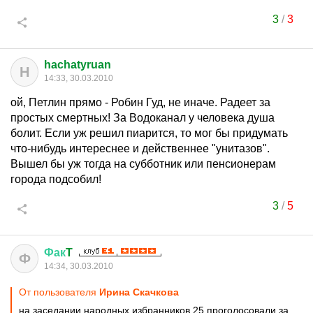
3
/
3
hachatyruan
H
14:33, 30.03.2010
ой, Петлин прямо - Робин Гуд, не иначе. Радеет за
простых смертных! За Водоканал у человека душа
болит. Если уж решил пиарится, то мог бы придумать
что-нибудь интереснее и действеннее "унитазов".
Вышел бы уж тогда на субботник или пенсионерам
города подсобил!
3
/
5
Фак
T
Ф
14:34, 30.03.2010
От пользователя
Ирина Скачкова
на заседании народных избранников 25 проголосовали за