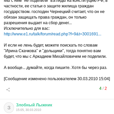
Мы с ним "не поделили" взгляды на конституцию РФ, в
частности, ее статьи о защите жилища граждан
государством. господин Чернецкий считает, что он не
обязан защищать права граждан, он только
разрешения выдает на сбор денег...
Исключительно для вас:
http://www.e1.ru/talk/forum/read.php?f=9&t=3001691...
И если не лень будет, можете поискать по словам
"Ирина Скачкова" и "дольщики", тогда понятно вам
будет, что мы с Аркадием Михайловичем не поделили.
А вообще... думайте, когда пишите. Хотя бы через раз.
[Сообщение изменено пользователем 30.03.2010 15:04]
4
/
2
Злобный
Лыжник
З
15:05, 30.03.2010