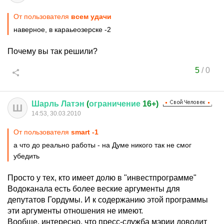
От пользователя
всем удачи
наверное, в караьеозерске -2
Почему вы так решили?
5
/
0
Шарль
Латэн
(
ограничение
16+)
Ш
14:53, 30.03.2010
От пользователя
smart -1
а что до реально работы - на Думе никого так не смог
убедить
Просто у тех, кто имеет долю в "инвестпрограмме"
Водоканала есть более веские аргументы для
депутатов Гордумы. И к содержанию этой программы
эти аргументы отношения не имеют.
Вообще, интересно, что пресс-служба мэрии доводит