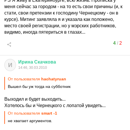
PS Я живу в Екатеринбурге, всю жизнь. Прописка у
меня сейчас за городом - на то есть свои причины (и, к
стати, свои претензии к господину Чернецкому - он в
курсе). Митинг заявляла я и указала как положено,
место своей регистрации, но у мэрских работников,
видимо, иногда пятериться в глазах...
4
/
2
Ирина
Скачкова
И
14:46, 30.03.2010
От пользователя
hachatyruan
Вышел бы уж тогда на субботник
Выходил и будет выходить...
Хотелось бы и Чернецкого с лопатой увидеть...
От пользователя
smart -1
не хватает аргументов.