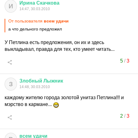
Ирина
Скачкова
И
14:47, 30.03.2010
От пользователя
всем удачи
а что дельного предложил
У Петлина есть предложения, он их и здесь
выкладывал, правда для тех, кто умеет читать...
5
/
3
Злобный
Лыжник
З
14:48, 30.03.2010
каждому жителю города золотой унитаз Петлина!!! и
мэрство в кармане...
2
/
3
всем
удачи