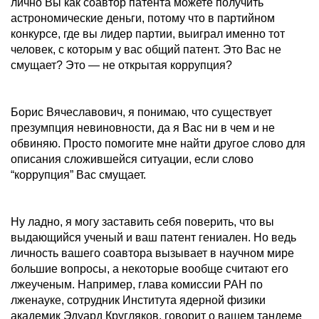
лично Вы как соавтор патента можете получить
астрономические деньги, потому что в партийном
конкурсе, где вы лидер партии, выиграл именно тот
человек, с которым у вас общий патент. Это Вас не
смущает? Это — не открытая коррупция?
Борис Вячеславович, я понимаю, что существует
презумпция невиновности, да я Вас ни в чем и не
обвиняю. Просто помогите мне найти другое слово для
описания сложившейся ситуации, если слово
“коррупция” Вас смущает.
Ну ладно, я могу заставить себя поверить, что вы
выдающийся ученый и ваш патент гениален. Но ведь
личность вашего соавтора вызывает в научном мире
большие вопросы, а некоторые вообще считают его
лжеученым. Например, глава комиссии РАН по
лженауке, сотрудник Института ядерной физики
академик Эдуард Кругляков, говорит о вашем тандеме