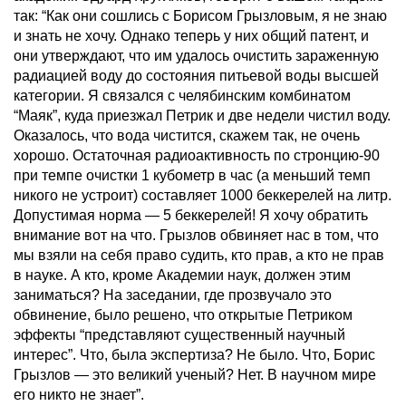
так: “Как они сошлись с Борисом Грызловым, я не знаю
и знать не хочу. Однако теперь у них общий патент, и
они утверждают, что им удалось очистить зараженную
радиацией воду до состояния питьевой воды высшей
категории. Я связался с челябинским комбинатом
“Маяк”, куда приезжал Петрик и две недели чистил воду.
Оказалось, что вода чистится, скажем так, не очень
хорошо. Остаточная радиоактивность по стронцию-90
при темпе очистки 1 кубометр в час (а меньший темп
никого не устроит) составляет 1000 беккерелей на литр.
Допустимая норма — 5 беккерелей! Я хочу обратить
внимание вот на что. Грызлов обвиняет нас в том, что
мы взяли на себя право судить, кто прав, а кто не прав
в науке. А кто, кроме Академии наук, должен этим
заниматься? На заседании, где прозвучало это
обвинение, было решено, что открытые Петриком
эффекты “представляют существенный научный
интерес”. Что, была экспертиза? Не было. Что, Борис
Грызлов — это великий ученый? Нет. В научном мире
его никто не знает”.