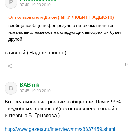
P
07:40, 19.03.2010
От пользователя
Дрюн ( МНУ ЛЮБИТ НАДЬКУ!!!)
вообще вообще пофег, результат итак был понятен
изначально, надеюсь на следующих выборах он будет
другой
наивный ) Надьке привет )
0
BAB nik
B
07:45, 19.03.2010
Вот реальное настроение в обществе. Почти 99%
"неудобных" вопросов!(несостоявшееся онлайн-
интервью Б. Грызлова.)
http://www.gazeta.ru/interview/nm/s3337459.shtml