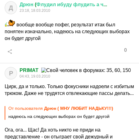
Дрюн
(
Флудил
ибуду
флудить
а
ч
...
Д
23:18, 18.03.2010
вообще вообще пофег, результат итак был
понятен изначально, надеюсь на следующих выборах
он будет другой
0
PRIMAT
P
04:43, 19.03.2010
Цирк, да и только. Только фокусники надоели с избитым
трюком. Даже не трудятся отвлекающие пассы делать...
От пользователя
Дрюн ( МНУ ЛЮБИТ НАДЬКУ!!!)
надеюсь на следующих выборах он будет другой
Ога, ога... Щас! Да хоть никто не приди на
представление - он отыграет свой дежурный и