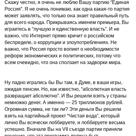
Скажу честно, я очень не люблю Вашу партию “Единая
Россия”. Я не очень понимаю, как одна какая-то партия
может заявлять, что только она знает правильный путь
для всего народа. Прикрываясь именем премьера, Вы
играетесь в “лучшую и единственную власть”. И не
важно, что Интернет прямо кричит о российском
беспределе, о коррупции и злоупотреблениях. Не
важно, что Россия просто вопиет о необходимости
реформ экономических и политических, потому что
всем очевидно, что она сползает на задворки мира.
Ну ладно игрались бы Вы там, в Думе, в ваши игры,
ожидая пенсии. Но, как известно, “абсолютная власть
развращает абсолютно”. И Вы решили взять у страны
немножко денег. А именно — 25 триллионов рублей.
Огромная сумма, не так ли? Эти деньги Вы решили
взять на партийный проект “Чистая вода”, который
лично Вы всячески лоббируете, и лоббируете весьма
успешно. Вначале Вы на VII съезде партии приняли
решение, что эта программа должна быть