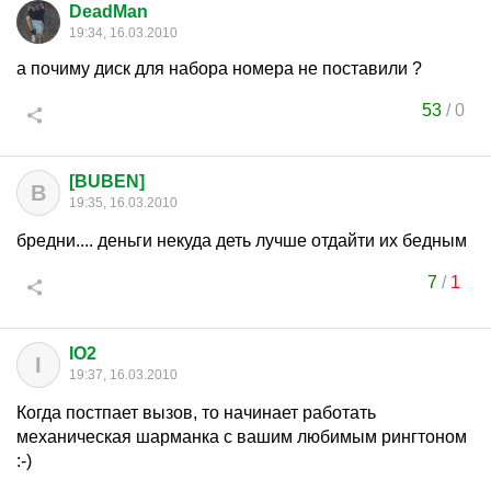
DeadMan
19:34, 16.03.2010
а почиму диск для набора номера не поставили ?
53
/
0
[BUBEN]
B
19:35, 16.03.2010
бредни.... деньги некуда деть лучше отдайти их бедным
7
/
1
IO2
I
19:37, 16.03.2010
Когда постпает вызов, то начинает работать
механическая шарманка с вашим любимым рингтоном
:-)