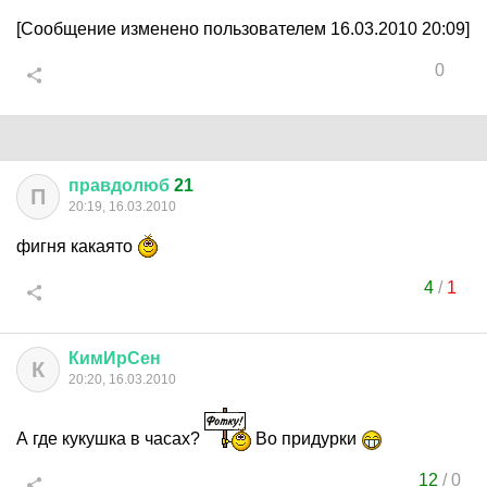
[Сообщение изменено пользователем 16.03.2010 20:09]
0
правдолюб
21
П
20:19, 16.03.2010
фигня какаято
4
/
1
КимИрСен
К
20:20, 16.03.2010
А где кукушка в часах?
Во придурки
12
/
0