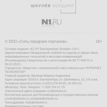
© ООО «Сеть городских порталов»
18+
Сетевое издание «Е1.РУ Екатеринбург Онлайн» (18+)
Зарегистрировано Федеральной службой по надзору в сфере связи,
информационных технологий и массовых коммуникаций
(Роскомнадзор) Свидетельство о регистрации № ФС77-84675 от
06.02.2023 г.
Учредитель: Общество с ограниченной ответственностью "ИНТЕРНЕТ
ТЕХНОЛОГИИ"
Главный редактор: Малкова Марина Андреевна
Адрес редакции: 620014, Екатеринбург, ул. Шейнкмана, 10, 3-й этаж,
Телефоны (круглосуточно): 8 (343) 379-49-95, 34-555-34,
WhatsApp, Viber, Telegram: +7 909 704-57-70
Электронный адрес редакции:
e1@shkulev.ru
Контактные данные для Роскомнадзора и государственных органов:
e1info@shkulev.ru
,
juristekat@shkulev.ru
Техподдержка:
help@shkulev.ru
Рекомендательные системы