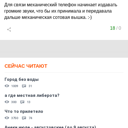
Для связи механический телефон начинает издавать
громкие звуки, что бы их принимала и передавала
дальше механическая сотовая вышка. :-)
18
/
0
СЕЙЧАС ЧИТАЮТ
Город без воды
1009
31
а где местная либерота?
300
13
Что то прилетело
3750
74
Анеки июле - августовские (до 9 августа)