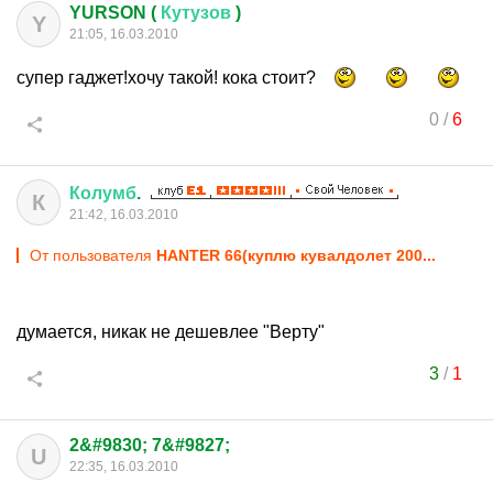
YURSON (
Кутузов
)
Y
21:05, 16.03.2010
супер гаджет!хочу такой! кока стоит?
0
/
6
Колумб
.
К
21:42, 16.03.2010
От пользователя
HANTER 66(куплю кувалдолет 200...
думается, никак не дешевлее "Верту"
3
/
1
2&#9830; 7&#9827;
U
22:35, 16.03.2010