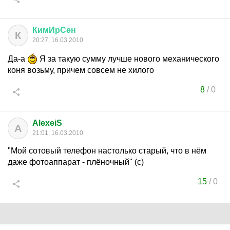
КимИрСен
К
20:27, 16.03.2010
Да-а
Я за такую сумму лучше нового механического
коня возьму, причем совсем не хилого
8
/
0
AlexeiS
A
21:01, 16.03.2010
"Мой сотовый телефон настолько старый, что в нём
даже фотоаппарат - плёночный" (с)
15
/
0