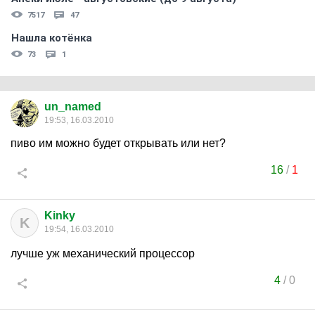
7517
47
Нашла котёнка
73
1
un_named
19:53, 16.03.2010
пиво им можно будет открывать или нет?
16
/
1
Kinky
K
19:54, 16.03.2010
лучше уж механический процессор
4
/
0