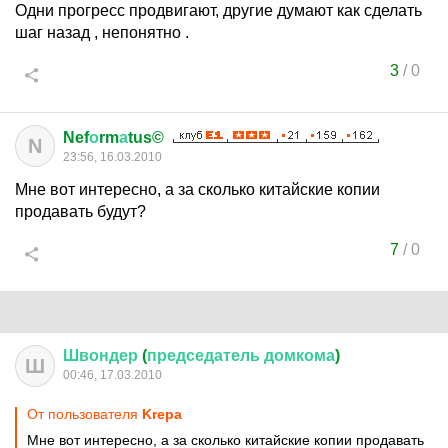
Одни прогресс продвигают, другие думают как сделать
шаг назад , непонятно .
3
/
0
Nef
о
rm
а
tus©
N
23:56, 16.03.2010
Мне вот интересно, а за сколько китайские копии
продавать будут?
7
/
0
Швондер
(
председатель
домкома
)
Ш
00:46, 17.03.2010
От пользователя
Krepa
Мне вот интересно, а за сколько китайские копии продавать