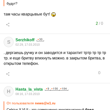
будут?
там часы кварцывые бут!
2
/
0
Serzhikoff
S
02:29, 17.03.2010
. дергаешь ручку и он заводится и тарахтит тртр тр тр тр
тр. и еще бритву впихнуть можно. в закрытом бритва, в
открытом телефон.
0
Hasta_la_vista
H
08:16, 17.03.2010
От пользователя
news@e1.ru
Celsius X VI II - это совершенно инновационный
бред