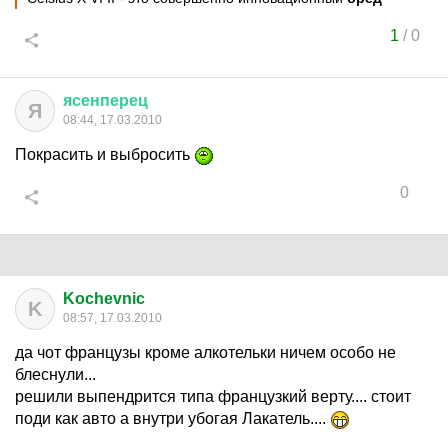
1
/
0
ясенперец
Я
08:44, 17.03.2010
Покрасить и выбросить
0
Kochevnic
K
08:57, 17.03.2010
да чот французы кроме алкотельки ничем особо не
блеснули...
решили выпендрится типа французкий верту.... стоит
поди как авто а внутри убогая Лакатель....