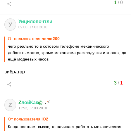
1
/
0
Уицилопочтли
У
09:00, 17.03.2010
От пользователя
nemo200
чего реально то в сотовом телефоне механического
добавить можно, кроме механизма раскладушки и кнопок, да
ещё моднёвых часов
вибратор
3
/
1
Z
лойКак
@
Z
11:52, 17.03.2010
От пользователя
IO2
Когда постпает вызов, то начинает работать механическая