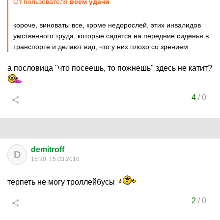
От пользователя
всем удачи
короче, виноваты все, кроме недорослей, этих инвалидов
умственного труда, которые садятся на передние сиденья в
транспорте и делают вид, что у них плохо со зрением
а пословица "что посеешь, то пожнешь" здесь не катит?
4
/
0
demitroff
D
15:20, 15.03.2010
терпеть не могу троллейбусы
2
/
0