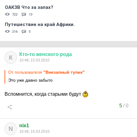
ОАКЗВ Что за запах?
722
13
Путешествие на край Африки.
216
5
Кто
-
то
женского
рода
К
10:48, 15.03.2010
От пользователя
"Внезапный тупик"
Это уже давно забыто
Вспомнится, когда старыми будут
5
/
0
nix1
N
10:48, 15.03.2010