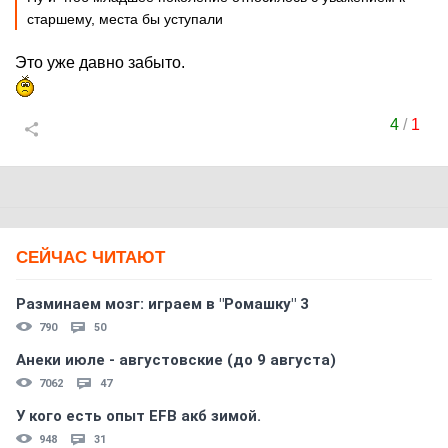
старшему, места бы уступали
Это уже давно забыто.
4
/
1
СЕЙЧАС ЧИТАЮТ
Разминаем мозг: играем в "Ромашку" 3
790
50
Анеки июле - августовские (до 9 августа)
7062
47
У кого есть опыт EFB акб зимой.
948
31