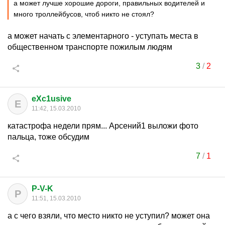
а может лучше хорошие дороги, правильных водителей и
много троллейбусов, чтоб никто не стоял?
а может начать с элементарного - уступать места в
общественном транспорте пожилым людям
3
/
2
eXc1usive
E
11:42, 15.03.2010
катастрофа недели прям... Арсений1 выложи фото
пальца, тоже обсудим
7
/
1
P-V-K
P
11:51, 15.03.2010
а с чего взяли, что место никто не уступил? может она