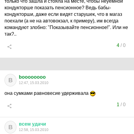
только что зашла и стояла на месте, чтобы неуемной
кондукторше показать пенсионное? Ведь бабы-
кондукторши, даже если видят старушек, что в магаз
поехали (а не на автовокзал, к примеру), им всегда
командуют злобно: "Показывайте пенсионное!". Или не
так?..
4
/
0
boooooooo
B
12:47, 15.03.2010
она сумками равновесие удерживала
1
/
0
всем
удачи
В
12:58, 15.03.2010