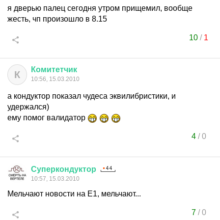
я дверью палец сегодня утром прищемил, вообще
жесть, чп произошло в 8.15
10
/
1
Комитетчик
К
10:56, 15.03.2010
а кондуктор показал чудеса эквилибристики, и
удержался)
ему помог валидатор
4
/
0
Суперкондуктор
10:57, 15.03.2010
Мельчают новости на Е1, мельчают...
7
/
0