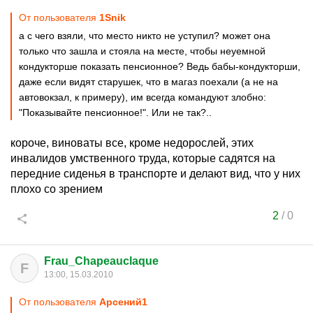
От пользователя
1Snik
а с чего взяли, что место никто не уступил? может она
только что зашла и стояла на месте, чтобы неуемной
кондукторше показать пенсионное? Ведь бабы-кондукторши,
даже если видят старушек, что в магаз поехали (а не на
автовокзал, к примеру), им всегда командуют злобно:
"Показывайте пенсионное!". Или не так?..
короче, виноваты все, кроме недорослей, этих
инвалидов умственного труда, которые садятся на
передние сиденья в транспорте и делают вид, что у них
плохо со зрением
2
/
0
Frau_Chapeauclaque
F
13:00, 15.03.2010
От пользователя
Арсений1