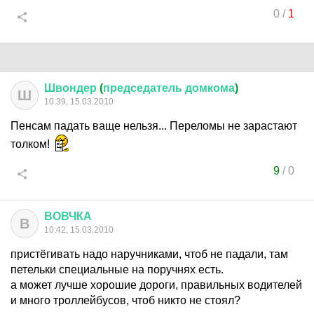
0
/
1
Швондер
(
председатель
домкома
)
Ш
10:39, 15.03.2010
Пенсам падать ваще нельзя... Переломы не зарастают
толком!
9
/
0
ВОВЧКА
В
10:42, 15.03.2010
пристёгивать надо наручниками, чтоб не падали, там
петельки специальные на поручнях есть.
а может лучше хорошие дороги, правильных водителей
и много троллейбусов, чтоб никто не стоял?