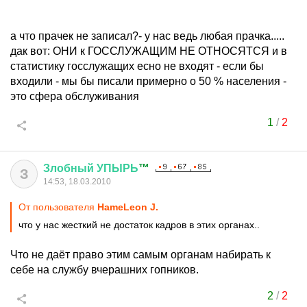
а что прачек не записал?- у нас ведь любая прачка.....
дак вот: ОНИ к ГОССЛУЖАЩИМ НЕ ОТНОСЯТСЯ и в
статистику госслужащих есно не входят - если бы
входили - мы бы писали примерно о 50 % населения -
это сфера обслуживания
1
/
2
Злобный
УПЫРЬ
™
З
14:53, 18.03.2010
От пользователя
HameLeon J.
что у нас жесткий не достаток кадров в этих органах..
Что не даёт право этим самым органам набирать к
себе на службу вчерашних гопников.
2
/
2