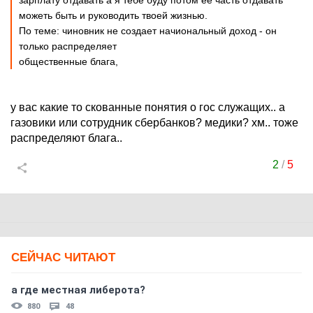
зарплату отдавать а я тебе буду потом ее часть отдавать
можеть быть и руководить твоей жизнью.
По теме: чиновник не создает начиональный доход - он
только распределяет
общественные блага,
у вас какие то скованные понятия о гос служащих.. а
газовики или сотрудник сбербанков? медики? хм.. тоже
распределяют блага..
2
/
5
СЕЙЧАС ЧИТАЮТ
а где местная либерота?
880
48