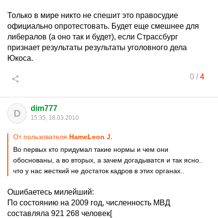
Только в мире никто не спешит это правосудие
официально опротестовать. Будет еще смешнее для
либералов (а оно так и будет), если Страссбург
признает результаты результаты уголовного дела
Юкоса.
0
/
4
dim777
D
15:35, 18.03.2010
От пользователя
HameLeon J.
Во первых кто придумал такие нормы и чем они
обоснованы, а во вторых, а зачем догадыватся и так ясно..
что у нас жесткий не достаток кадров в этих органах..
Ошибаетесь милейший:
По состоянию на 2009 год, численность МВД
составляла 921 268 человек[