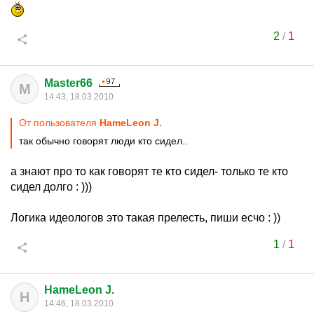
2
/
1
Master66
M
14:43, 18.03.2010
От пользователя
HameLeon J.
так обычно говорят люди кто сидел..
а знают про то как говорят те кто сидел- только те кто
сидел долго : )))
Логика идеологов это такая прелесть, пиши есчо : ))
1
/
1
HameLeon J.
H
14:46, 18.03.2010