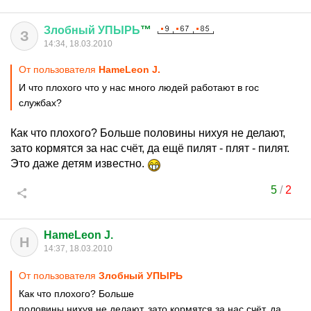
Злобный
УПЫРЬ
™
З
14:34, 18.03.2010
От пользователя
HameLeon J.
И что плохого что у нас много людей работают в гос
службах?
Как что плохого? Больше половины нихуя не делают,
зато кормятся за нас счёт, да ещё пилят - плят - пилят.
Это даже детям известно.
5
/
2
HameLeon J.
H
14:37, 18.03.2010
От пользователя
Злобный УПЫРЬ
Как что плохого? Больше
половины нихуя не делают, зато кормятся за нас счёт, да