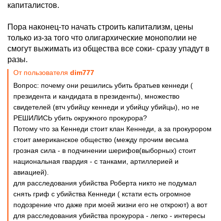
капиталистов.
Пора наконец-то начать строить капитализм, цены
только из-за того что олигархические монополии не
смогут выжимать из общества все соки- сразу упадут в
разы.
От пользователя
dim777
Вопрос: почему они решились убить братьев кеннеди (
президента и кандидата в президенты), множество
свидетелей (втч убийцу кеннеди и убийцу убийцы), но не
РЕШИЛИСЬ убить окружного прокурора?
Потому что за Кеннеди стоит клан Кеннеди, а за прокурором
стоит американское общество (между прочим весьма
грозная сила - в подчинении шерифов(выборных) стоит
национальная гвардия - с танками, артиллерией и
авиацией).
для расследования убийства Роберта никто не подумал
снять гриф с убийства Кеннеди ( кстати есть огромное
подозрение что даже при моей жизни его не откроют) а вот
для расследования убийства прокурора - легко - интересы