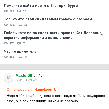
Помогите найти место в Екатеринбурге
228
12
Только что стал свидетелем грабёж с разбоем
1293
50
Гибель кота из-за халатности приюта Кот Леопольд,
скрытиe информации и самолечение.
570
7
Что то прилетело
3891
74
Master66
M
14:41, 18.03.2010
От пользователя
HameLeon J.
Надо любить работодателя своего, надо любить государство
свое, оно вам впринципе ни чем не обязано