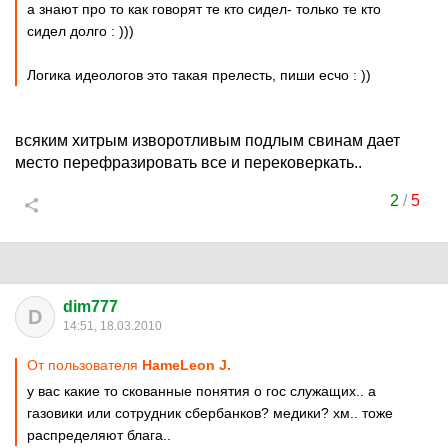
а знают про то как говорят те кто сидел- только те кто
сидел долго : )))
Логика идеологов это такая прелесть, пиши есчо : ))
всяким хитрым изворотливым подлым свинам дает
место перефразировать все и перековеркать..
2
/
5
dim777
D
14:51, 18.03.2010
От пользователя
HameLeon J.
у вас какие то скованные понятия о гос служащих.. а
газовики или сотрудник сбербанков? медики? хм.. тоже
распределяют блага..