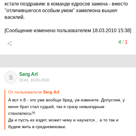
кстати поздравим: в команде едросов замена - вместо
"отличившегося особым умом" хамелеона вышел
василий.
[Сообщение изменено пользователем 18.03.2010 15:38]
4
/
1
Serg Arl
S
15:41, 18.03.2010
От пользователя
Serg Arl
А вот п.8 - это уже вообще бред, уж извините. Допустим, у
меня брат стал судьей, так я сразу невыездным
становлюсь?!
Да и пусть их ездят, может чему и научатся... а то так и
будем жить в средневековье.