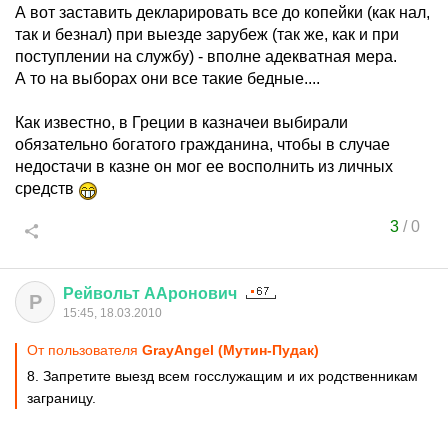
А вот заставить декларировать все до копейки (как нал,
так и безнал) при выезде зарубеж (так же, как и при
поступлении на службу) - вполне адекватная мера.
А то на выборах они все такие бедные....
Как известно, в Греции в казначеи выбирали
обязательно богатого гражданина, чтобы в случае
недостачи в казне он мог ее восполнить из личных
средств
3
/
0
Рейвольт
ААронович
Р
15:45, 18.03.2010
От пользователя
GrауАngеl (Мутин-Пудак)
8. Запретите выезд всем госслужащим и их родственникам
заграницу.