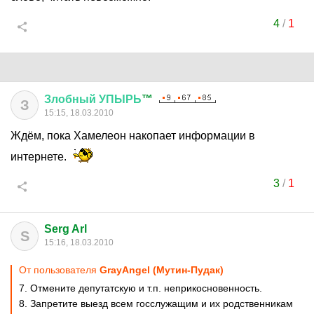
4
/
1
Злобный
УПЫРЬ
™
З
15:15, 18.03.2010
Ждём, пока Хамелеон накопает информации в
интернете.
3
/
1
Serg Arl
S
15:16, 18.03.2010
От пользователя
GrауАngеl (Мутин-Пудак)
7. Отмените депутатскую и т.п. неприкосновенность.
8. Запретите выезд всем госслужащим и их родственникам