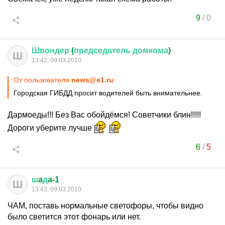
9
/
0
Швондер
(
председатель
домкома
)
Ш
13:42, 09.03.2010
От пользователя
news@e1.ru
Городская ГИБДД просит водителей быть внимательнее.
Дармоеды!!! Без Вас обойдёмся! Советчики блин!!!!!
Дороги уберите лучше
6
/
5
ш
a
д
a-1
Ш
13:43, 09.03.2010
ЧАМ, поставь нормальные светофоры, чтобы видно
было светится этот фонарь или нет.