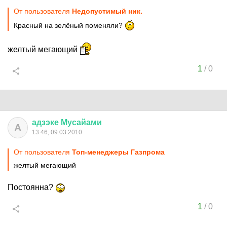
От пользователя
Недопустимый ник.
Красный на зелёный поменяли?
желтый мегающий
1
/
0
адзэке
Мусайами
А
13:46, 09.03.2010
От пользователя
Топ-менеджeры Газпрома
желтый мегающий
Постоянна?
1
/
0