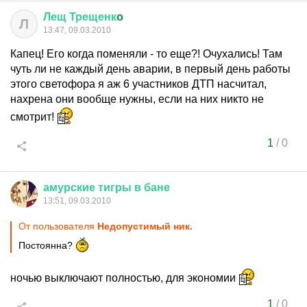
Лещ
Трещенк
o
Л
13:47, 09.03.2010
Капец! Его когда поменяли - то еще?! Очухались! Там
чуть ли не каждый день аварии, в первый день работы
этого светофора я аж 6 участников ДТП насчитал,
нахрена они вообще нужны, если на них никто не
смотрит!
1
/
0
амурские
тигры
в
бане
13:51, 09.03.2010
От пользователя
Недопустимый ник.
Постоянна?
ночью выключают полностью, для экономии
1
/
0