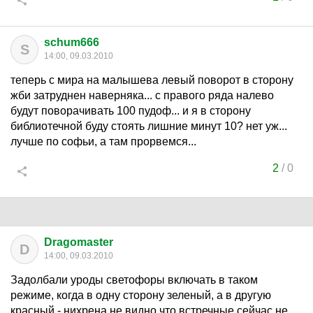
schum666
S
14:00, 09.03.2010
теперь с мира на малышева левый поворот в сторону
жби затруднен наверняка... с правого ряда налево
будут поворачивать 100 пудоф... и я в сторону
библиотечной буду стоять лишние минут 10? нет уж...
лучше по софьи, а там прорвемся...
2
/
0
Dragomaster
D
14:00, 09.03.2010
Задолбали уроды светофоры включать в таком
режиме, когда в одну сторону зеленый, а в другую
красный - нихрена не видно что встречные сейчас не