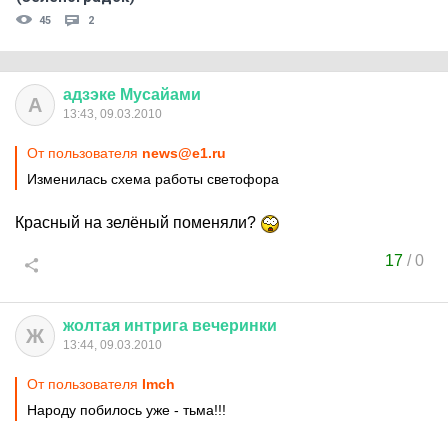
45
2
адзэке
Мусайами
А
13:43, 09.03.2010
От пользователя
news@e1.ru
Изменилась схема работы светофора
Красный на зелёный поменяли?
17
/
0
жолтая
интрига
вечеринки
Ж
13:44, 09.03.2010
От пользователя
Imch
Народу побилось уже - тьма!!!