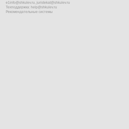
e1info@shkulev.ru
,
juristekat@shkulev.ru
Техподдержка:
help@shkulev.ru
Рекомендательные системы