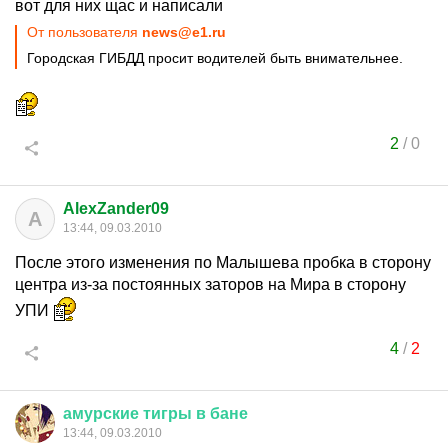
вот для них щас и написали
От пользователя
news@e1.ru
Городская ГИБДД просит водителей быть внимательнее.
2
/
0
AlexZander09
A
13:44, 09.03.2010
После этого изменения по Малышева пробка в сторону
центра из-за постоянных заторов на Мира в сторону
УПИ
4
/
2
амурские
тигры
в
бане
13:44, 09.03.2010