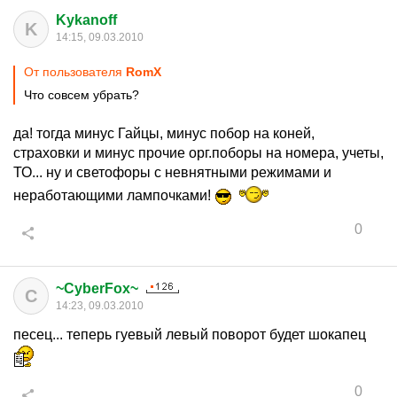
Kykanoff
K
14:15, 09.03.2010
От пользователя
RomX
Что совсем убрать?
да! тогда минус Гайцы, минус побор на коней,
страховки и минус прочие орг.поборы на номера, учеты,
ТО... ну и светофоры с невнятными режимами и
неработающими лампочками!
0
~CyberFox~
C
14:23, 09.03.2010
песец... теперь гуевый левый поворот будет шокапец
0