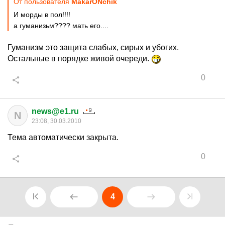
От пользователя
MakarONchik
И морды в пол!!!!
а гуманизьм???? мать его....
Гуманизм это защита слабых, сирых и убогих.
Остальные в порядке живой очереди.
0
news@e1.ru
N
23:08, 30.03.2010
Тема автоматически закрыта.
0
4