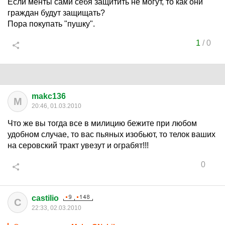
Если менты сами себя защитить не могут, то как они
граждан будут защищать?
Пора покупать "пушку".
1
/
0
makc136
M
20:46, 01.03.2010
Что же вы тогда все в милицию бежите при любом
удобном случае, то вас пьяных изобьют, то телок ваших
на серовский тракт увезут и ограбят!!!
0
castilio
C
22:33, 02.03.2010