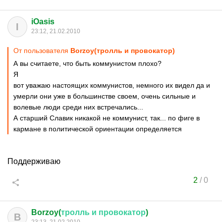
iOasis
I
23:12, 21.02.2010
От пользователя
Borzoy(тролль и провокатор)
А вы считаете, что быть коммунистом плохо?
Я
вот уважаю настоящих коммунистов, немного их видел да и
умерли они уже в большинстве своем, очень сильные и
волевые люди среди них встречались...
А старший Славик никакой не коммунист, так... по фиге в
кармане в политической ориентации определяется
Поддерживаю
2
/
0
Borzoy(
тролль
и
провокатор
)
B