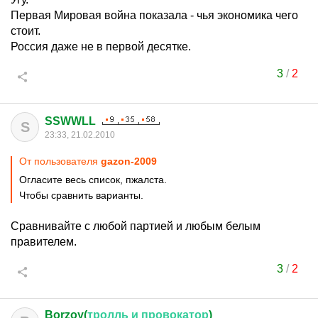
Первая Мировая война показала - чья экономика чего
стоит.
Россия даже не в первой десятке.
3
/
2
SSWWLL
S
23:33, 21.02.2010
От пользователя
gazon-2009
Огласите весь список, пжалста.
Чтобы сравнить варианты.
Сравнивайте с любой партией и любым белым
правителем.
3
/
2
Borzoy(
тролль
и
провокатор
)