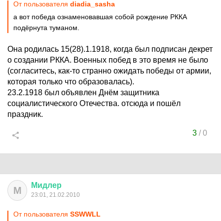
От пользователя
diadia_sasha
а вот победа ознаменовавшая собой рождение РККА
подёрнута туманом.
Она родилась 15(28).1.1918, когда был подписан декрет
о создании РККА. Военных побед в это время не было
(согласитесь, как-то странно ожидать победы от армии,
которая только что образовалась).
23.2.1918 был объявлен Днём защитника
социалистического Отечества. отсюда и пошёл
праздник.
3
/
0
Мидлер
М
23:01, 21.02.2010
От пользователя
SSWWLL