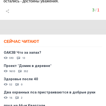
остались - достойны уважения.
3
/
1
СЕЙЧАС ЧИТАЮТ
ОАКЗВ Что за запах?
593
13
Проект "Домик в деревне"
9610
352
Здоровье после 40
52
0
Два охранных пса пристраиваются в добрые руки
16
2
пруд на 66-м Квартале