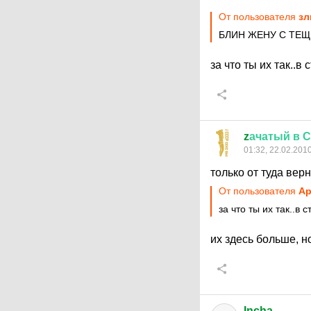
От пользователя
зл
БЛИН ЖЕНУ С ТЕЩ
за что ты их так..в
z
ачатый
в
С
01:32, 22.02.201
только от туда вер
От пользователя
Ap
за что ты их так..в 
их здесь больше, 
Incha