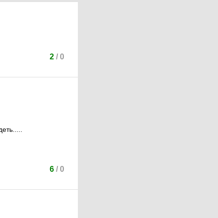
2
/
0
ть.....
6
/
0