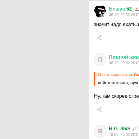
Бешуа
52
08:10, 20.02.201
значит надо ехать. 
Пивной
жив
П
08:19, 20.02.201
От пользователя
7w
действительно, луч
Ну, там скорее огр
R.G.-36/S
R
18:56, 20.02.201