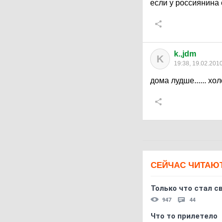
если у россиянина 
k.,jdm
K
19:38, 19.02.201
дома лудше...... хо
СЕЙЧАС ЧИТАЮ
Только что стал с
947
44
Что то прилетело