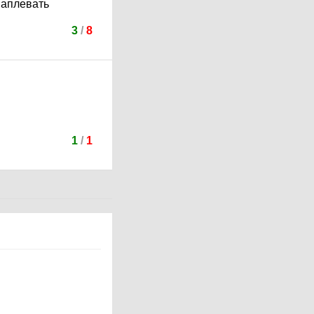
наплевать
3
/
8
1
/
1