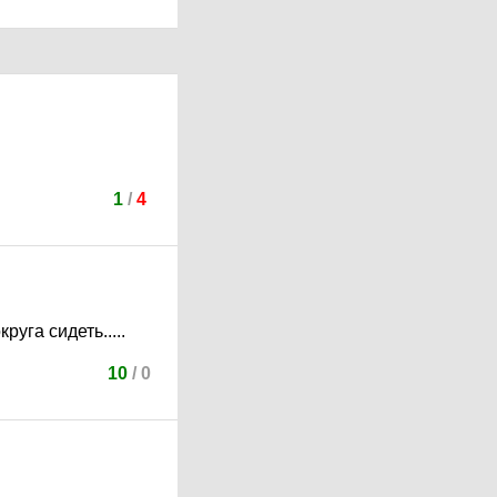
1
/
4
уга сидеть.....
10
/
0