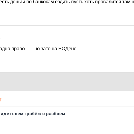
есть деньги по банкокам ездить-пусть хоть провалится там,
0
лодно право .......но зато на РОДене
Т
видетелем грабёж с разбоем