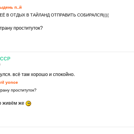
ыдень п..й
ЕЁ В ОТДЫХ В ТАЙЛАНД ОТПРАВИТЬ СОБИРАЛСЯ((((
 страну проституток?
ССР
0
нулся. всё там хорошо и спокойно.
ril yonce
страну проституток?
но живём же