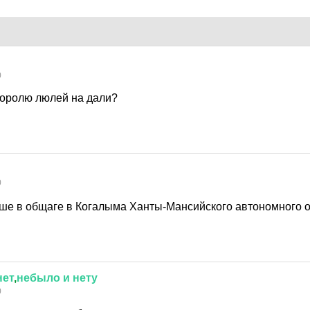
0
 королю люлей на дали?
0
ше в общаге в Когалыма Ханты-Мансийского автономного окр
нет
,
небыло
и
нету
0