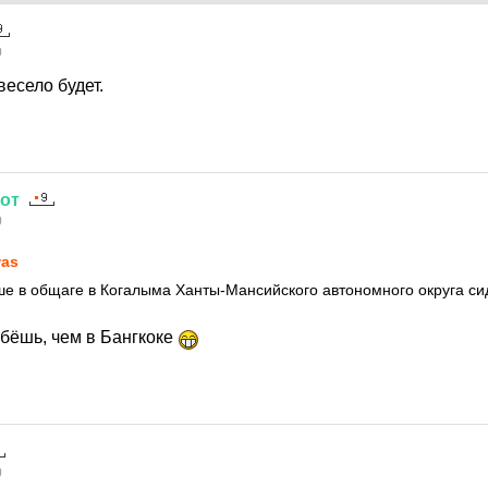
0
весело будет.
от
0
as
ше в общаге в Когалыма Ханты-Мансийского автономного округа сиде
ебёшь, чем в Бангкоке
0