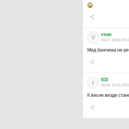
vsan
V
04:47, 20.02.201
Мид бангкока не ре
IO2
I
08:08, 20.02.201
К весне везде стан