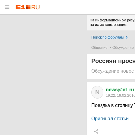
На информационном ресур
на их использование.
Поиск по форумам
Общение
Обсуждение 
Россиян прося
Обсуждение новос
news@e1.ru
N
19:22, 19.02.201
Поездка в столицу
Оригинал статьи