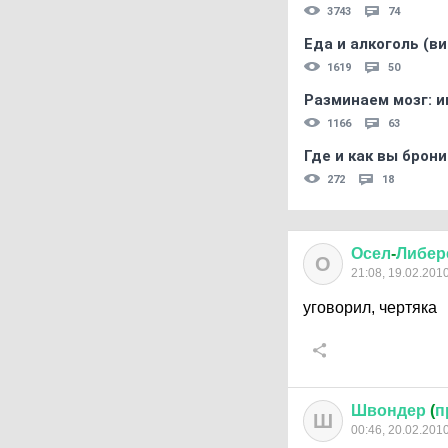
3743
74
Еда и алкоголь (в
1619
50
Разминаем мозг: и
1166
63
Где и как вы брон
272
18
Осел
-
Либер
О
21:08, 19.02.201
уговорил, чертяка
Швондер
(
п
Ш
00:46, 20.02.201