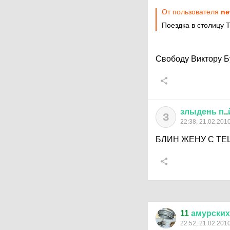
От пользователя
ne
Поездка в столицу 
Свободу Виктору Б
злыдень
п
..
З
22:38, 21.02.201
БЛИН ЖЕНУ С ТЕ
11
амурских
22:52, 21.02.201