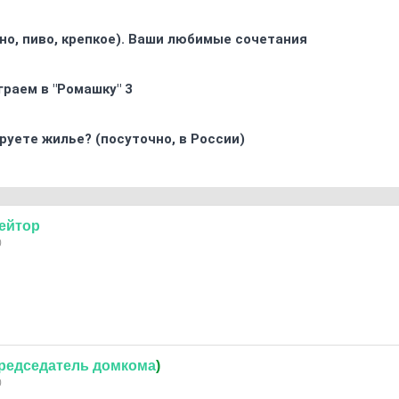
ино, пиво, крепкое). Ваши любимые сочетания
граем в "Ромашку" 3
ируете жилье? (посуточно, в России)
ейтор
0
редседатель
домкома
)
0