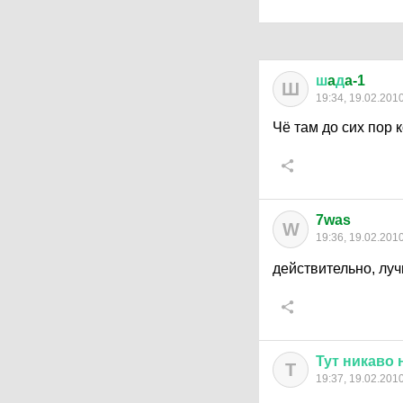
ш
a
д
a-1
Ш
19:34, 19.02.201
Чё там до сих пор
7was
W
19:36, 19.02.201
действительно, луч
Тут
никаво
Т
19:37, 19.02.201