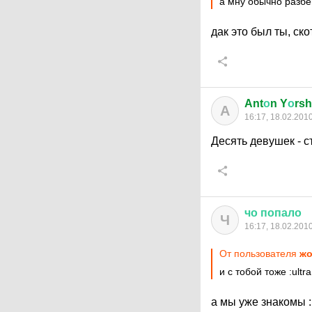
а мну обычно разбе
дак это был ты, ск
Ant
о
n Y
о
rsh
A
16:17, 18.02.201
Десять девушек - с
чо
попало
Ч
16:17, 18.02.201
От пользователя
жо
и с тобой тоже
:ultra
а мы уже знакомы