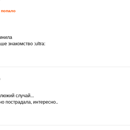
 попало
омнила
аше знакомство
:ultra:
0
люжий случай...
о пострадала, интересно..