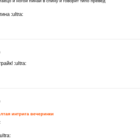
гаецо и ногой пинай в спину и говорит типо превед
отина
:ultra:
0
трайк!
:ultra:
0
лтая интрига вечеринки
:
:ultra: