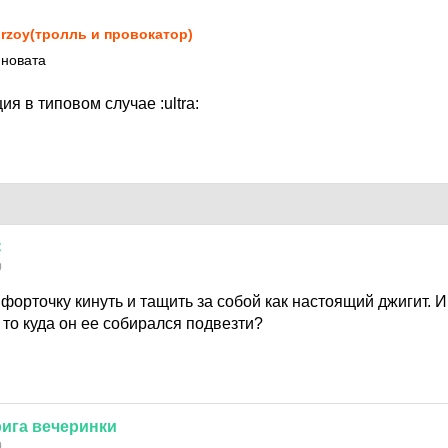
rzoy(тролль и провокатор)
иновата
ция в типовом случае
:ultra:
С
0
форточку кинуть и тащить за собой как настоящий джигит. 
 то куда он ее собирался подвезти?
рига
вечеринки
0