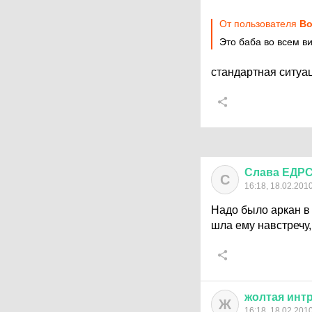
От пользователя
Bo
Это баба во всем в
стандартная ситуа
Слава
ЕДР
С
16:18, 18.02.201
Надо было аркан в 
шла ему навстречу,
жолтая
инт
Ж
16:18, 18.02.201