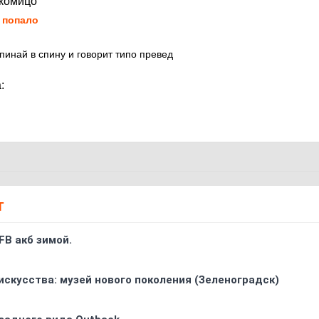
акомицо
 попало
пинай в спину и говорит типо превед
a:
Т
FB акб зимой.
искусства: музей нового поколения (Зеленоградск)