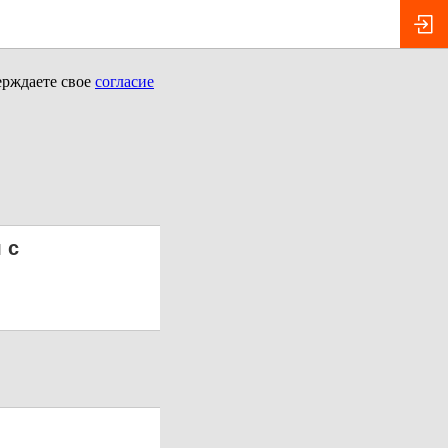
ерждаете свое
согласие
 с