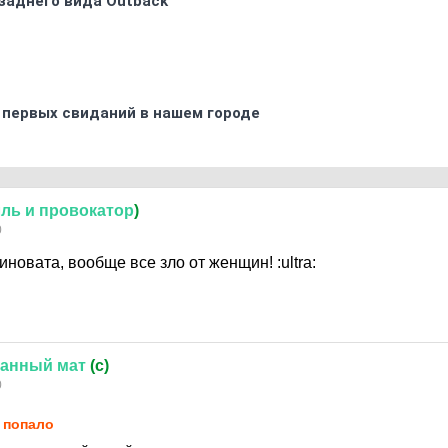
заднего вида Outback
 первых свиданий в нашем городе
лль
и
провокатор
)
0
виновата, вообще все зло от женщин!
:ultra:
ванный
мат
(c)
0
 попало