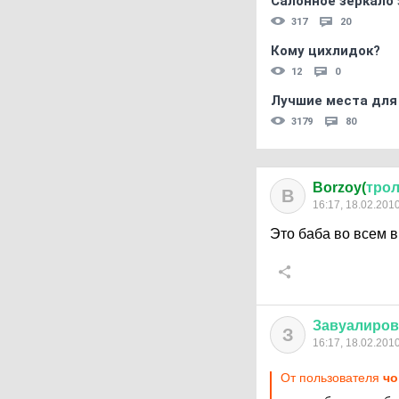
Салонное зеркало 
317
20
Кому цихлидок?
12
0
Лучшие места для
3179
80
Borzoy(
тро
B
16:17, 18.02.201
Это баба во всем 
Завуалиро
З
16:17, 18.02.201
От пользователя
чо