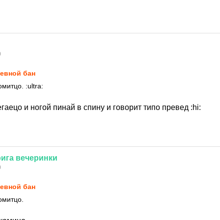
0
евной бан
комитцо.
:ultra:
гаецо и ногой пинай в спину и говорит типо превед
:hi:
рига
вечеринки
0
евной бан
омитцо.