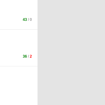
43
/
0
36
/
2