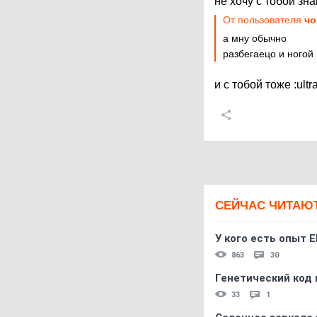
не хочу с тобой зн
От пользователя
чо
а мну обычно
разбегаецо и ногой 
и с тобой тоже
:ultr
СЕЙЧАС ЧИТАЮ
У кого есть опыт E
863
30
Генетический код 
33
1