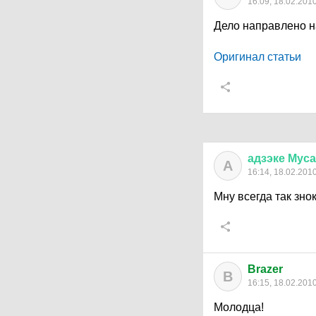
16:09, 18.02.201
Дело направлено н
Оригинал статьи
адзэке
Мус
А
16:14, 18.02.201
Мну всегда так зно
Brazer
B
16:15, 18.02.201
Молодца!