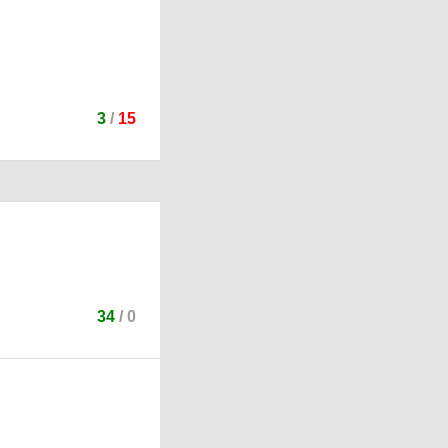
3
/
15
34
/
0