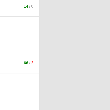
14
/
0
66
/
3