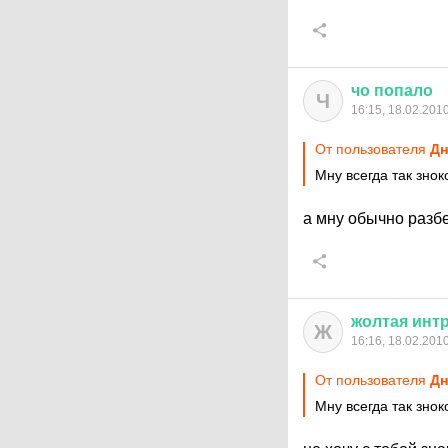
чо
попало
Ч
16:15, 18.02.201
От пользователя
Дн
Мну всегда так зно
а мну обычно разбе
жолтая
инт
Ж
16:16, 18.02.201
От пользователя
Дн
Мну всегда так знок