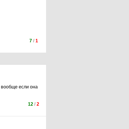
7
/
1
И вообще если она
12
/
2