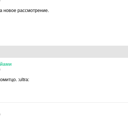
0
а новое рассмотрение.
айами
0
комитцо.
:ultra:
0