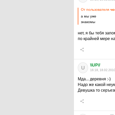
От пользователя
чо
а мы уже
знакомы
нет, я бы тебя зап
по крайней мере н
\\UP//
U
16:18, 18.02.201
Мда... деревня :-)
Надо же какой неук
Девушка то серъезн