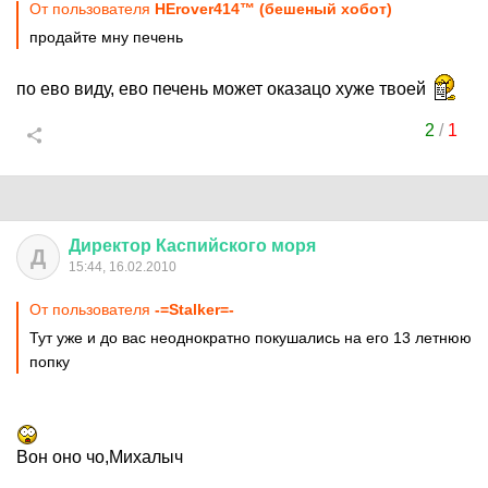
От пользователя
НЕrover414™ (бешеный хобот)
продайте мну печень
по ево виду, ево печень может оказацо хуже твоей
2
/
1
Директор
Каспийского
моря
Д
15:44, 16.02.2010
От пользователя
-=Stalker=-
Тут уже и до вас неоднократно покушались на его 13 летнюю
попку
Вон оно чо,Михалыч