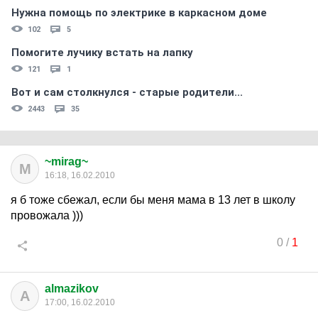
Нужна помощь по электрике в каркасном доме
102
5
Помогите лучику встать на лапку
121
1
Вот и сам столкнулся - старые родители...
2443
35
~mirag~
M
16:18, 16.02.2010
я б тоже сбежал, если бы меня мама в 13 лет в школу
провожала )))
0
/
1
almazikov
A
17:00, 16.02.2010