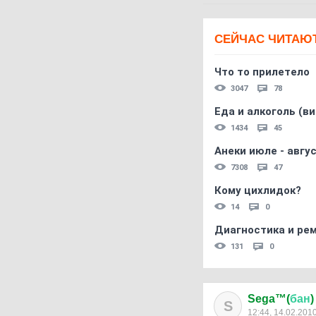
СЕЙЧАС ЧИТАЮ
Что то прилетело
3047
78
Еда и алкоголь (в
1434
45
Анеки июле - авгус
7308
47
Кому цихлидок?
14
0
Диагностика и ре
131
0
Sega™(
бан
)
S
12:44, 14.02.201