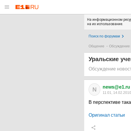
На информационном ресур
на их использование.
Поиск по форумам
Общение
Обсуждение 
Уральские уч
Обсуждение новос
news@e1.ru
N
11:01, 14.02.201
В перспективе така
Оригинал статьи