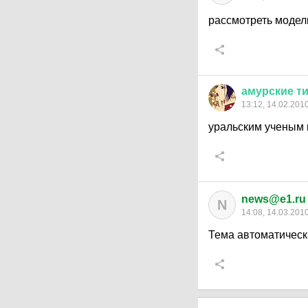
рассмотреть модел
амурские
т
13:12, 14.02.201
уральским ученым 
news@e1.ru
N
14:08, 14.03.201
Тема автоматическ