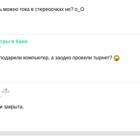
ь можно тока в стереоочках не? о_О
игры
в
бане
0
подарили компьютер, а заодно провели тырнет?
0
и закрыта.