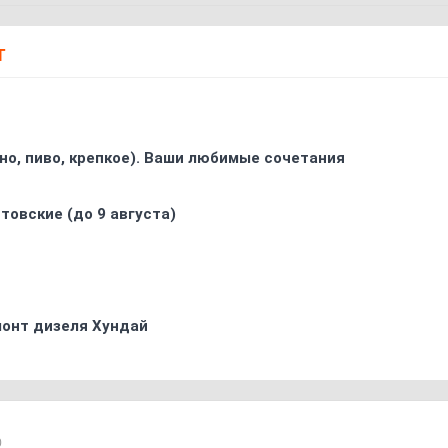
Т
ино, пиво, крепкое). Ваши любимые сочетания
товские (до 9 августа)
монт дизеля Хундай
0