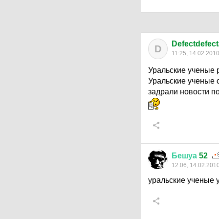
Defectdefect
D
11:25, 14.02.201
Уральские ученые 
Уральские ученые 
задрали новости п
Бешуа
52
12:06, 14.02.201
уральские ученые 