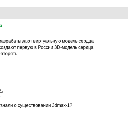
a
0
разрабатывают виртуальную модель сердца
создают первую в России 3D-модель сердца
овторять
0
узнали о существовании 3dmax-1?