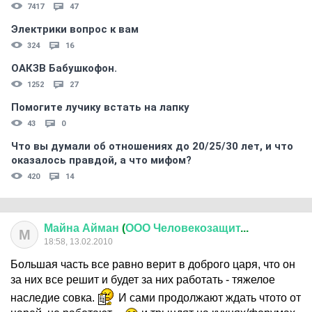
7417
47
Электрики вопрос к вам
324
16
ОАКЗВ Бабушкофон.
1252
27
Помогите лучику встать на лапку
43
0
Что вы думали об отношениях до 20/25/30 лет, и что
оказалось правдой, а что мифом?
420
14
Майна
Айман
(
ООО
Человекозащит
...
М
18:58, 13.02.2010
Большая часть все равно верит в доброго царя, что он
за них все решит и будет за них работать - тяжелое
наследие совка.
И сами продолжают ждать чтото от