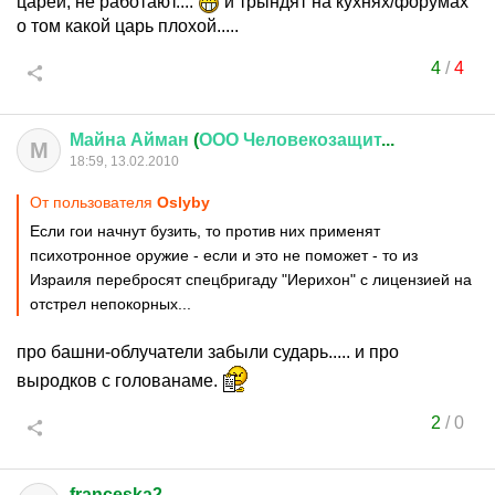
царей, не работают....
и трындят на кухнях/форумах
о том какой царь плохой.....
4
/
4
Майна
Айман
(
ООО
Человекозащит
...
М
18:59, 13.02.2010
От пользователя
Oslyby
Если гои начнут бузить, то против них применят
психотронное оружие - если и это не поможет - то из
Израиля перебросят спецбригаду "Иерихон" с лицензией на
отстрел непокорных...
про башни-облучатели забыли сударь..... и про
выродков с голованаме.
2
/
0
franceska2