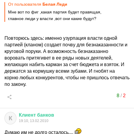
От пользователя
Белая Леди
Мне вот по фиг ,какая партия будет правящая,
главное люди у власти ,вот они какие будут?
Повторюсь здесь: именно узурпация власти одной
партией (кланом) создает почву для безнаказанности и
круговой поруки. А возможность безнаказанно
воровать притягивет в ее ряды новых деятелей,
желающих набить карман за счет бюджета и взяток. И
держатся за кормушку всеми зубами. И гнобят на
корню любых конкурентов, чтобы не пришлось отвечать
по закону.
8
/
2
Клиент
банков
К
19:10, 13.02.2010
Думаю им не долго осталось....