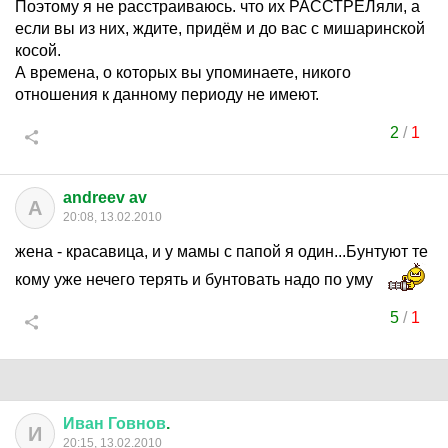
Поэтому я не расстраиваюсь. что их РАССТРЕЛяли, а
если вы из них, ждите, придём и до вас с мишаринской
косой.
А времена, о которых вы упоминаете, никого
отношения к данному периоду не имеют.
2
/
1
andreev av
A
20:08, 13.02.2010
жена - красавица, и у мамы с папой я один...Бунтуют те
кому уже нечего терять и бунтовать надо по уму
5
/
1
Иван
Говнов
.
И
20:15, 13.02.2010