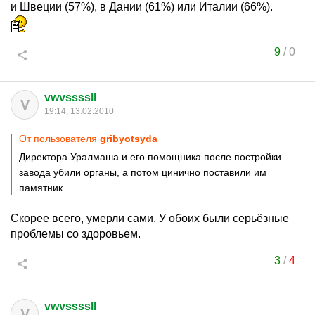
и Швеции (57%), в Дании (61%) или Италии (66%).
9
/
0
vwvssssll
V
19:14, 13.02.2010
От пользователя
gribyotsyda
Директора Уралмаша и его помощника после постройки
завода убили органы, а потом цинично поставили им
памятник.
Скорее всего, умерли сами. У обоих были серьёзные
проблемы со здоровьем.
3
/
4
vwvssssll
V