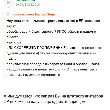
F
19:09, 13.02.2010
От пользователя
Белая Леди
Неужели те что считают враги лишь те что в ЕР ,серьёзно
верят
уберём едро и будет сщасте ? КПСС убрали и надолго
сщастя
хватило?
иЛИ СКОРЕЕ ЭТО ПРОПЛАЧЕННЫЕ агитаторы( не хочется
думать ,что идиоты) тех же конкурирующих партий -им
нужно
политическая победа в выборах вот они и обалванивают
народ -намальные политтехнологии.От перемены мест
слагаемых,сумма не изменяется
А мне думается, что как раз Вы на штатного агитатора
ЕР похожи, на пару с еще одним товарищем.