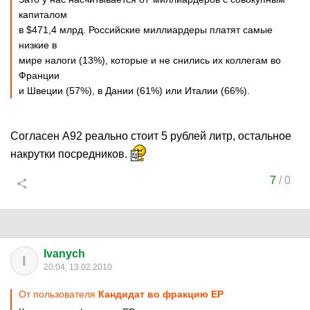
капиталом
в $471,4 млрд. Российские миллиардеры платят самые
низкие в
мире налоги (13%), которые и не снились их коллегам во
Франции
и Швеции (57%), в Дании (61%) или Италии (66%).
Согласен А92 реально стоит 5 рублей литр, остальное
накрутки посредников.
7
/
0
Ivanych
I
20:04, 13.02.2010
От пользователя
Кандидат во фракцию ЕР