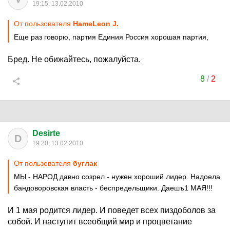
19:15, 13.02.2010
От пользователя
HameLeon J.
Еще раз говорю, партия Единия Россия хорошая партия,
Бред. Не обижайтесь, пожалуйста.
8
/
2
Desirte
D
19:20, 13.02.2010
От пользователя
буглак
МЫ - НАРОД давно созрел - нужен хороший лидер. Надоела
бандоворовская власть - беспредельщики. Даешъ1 МАЯ!!!
И 1 мая родится лидер. И поведет всех пиздоболов за
собой. И наступит всеобщий мир и процветание