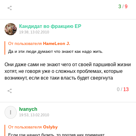
3
/
9
Кандидат
во
фракцию
ЕР
19:38, 13.02.2010
От пользователя
HameLeon J.
Да и эти люди думают что знают как надо жить.
Они даже сами не знают чего от своей паршивой жизни
хотят, не говоря уже о сложных проблемах, которые
возникнут, если все таки власть будет свергнута
0
/
13
Ivanych
I
19:53, 13.02.2010
От пользователя
Oslyby
Если гои начнут бузить, то против них применят