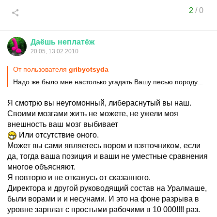
2
/
0
Даёшь
неплатёж
20:05, 13.02.2010
От пользователя
gribyotsyda
Надо же было мне настолько угадать Вашу песью породу...
Я смотрю вы неугомонный, либераснутый вы наш.
Своими мозгами жить не можете, не ужели моя
внешность ваш мозг выбивает
Или отсутствие оного.
Может вы сами являетесь вором и взяточником, если
да, тогда ваша позиция и ваши не уместные сравнения
многое объясняют.
Я повторю и не откажусь от сказанного.
Директора и другой руководящий состав на Уралмаше,
были ворами и и несунами. И это на фоне разрыва в
уровне зарплат с простыми рабочими в 10 000!!!! раз.