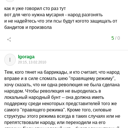
как я уже говорил сто раз тут
вот для чего нужна мусарня - народ разгонять
и не надейтесь что эти псы будут когото защищать от
бандитов и произвола
5
/
0
Igoraga
I
20:15, 13.02.2010
Тем, кого тянет на баррикады, и кто считает, что народ
вправе и в силе сломать шею "правящему режиму",
хочу сказать, что ни одна революция не была сделана
народом. Чтобы революция не выродилась в
локальный народный бунт -- она должна иметь
поддержку среди некоторых представителей того же
самого "правящего режима". Кроме того, силовые
структуры этого режима всегда в таких случаях или не
препятствовали народу, или переходили на его