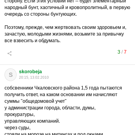
сторону. Если этих условий нет -- будет элементарный
народный бунт, хаотичный и кровопролитный, в первую
очередь со стороны бунтующих.
Поэтому, прежде, чем жертвовать своим здоровьем и,
зачастую, молодыми жизнями, возьмите за привычку
все взвесить и обдумать.
3
/
7
skorobeja
S
20:15, 13.02.2010
собсвенники Чкаловского района 1,5 года пытаются
получить ответ, на каком основании им начисляют
суммы "общедомовой учет"
у администрации города, области, думы,
прокуратуры,
управляющих компаний.
через суды,
стояли на морозе на митингах и под окнами