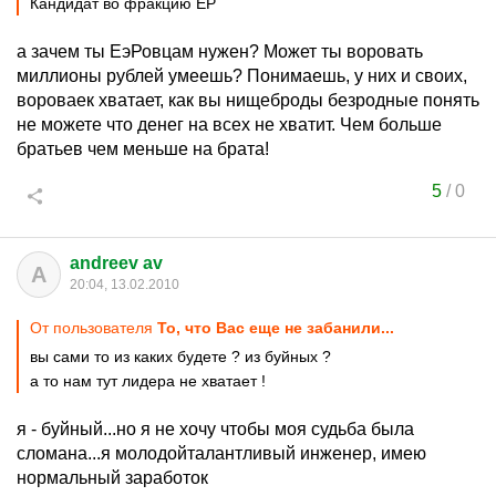
Кандидат во фракцию ЕР
а зачем ты ЕэРовцам нужен? Может ты воровать
миллионы рублей умеешь? Понимаешь, у них и своих,
вороваек хватает, как вы нищеброды безродные понять
не можете что денег на всех не хватит. Чем больше
братьев чем меньше на брата!
5
/
0
andreev av
A
20:04, 13.02.2010
От пользователя
То, что Вас еще не забанили...
вы сами то из каких будете ? из буйных ?
а то нам тут лидера не хватает !
я - буйный...но я не хочу чтобы моя судьба была
сломана...я молодойталантливый инженер, имею
нормальный заработок