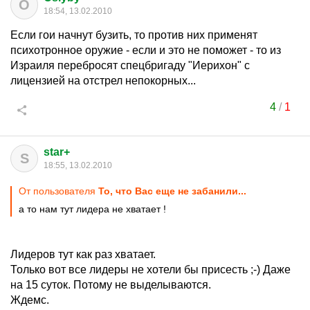
O
18:54, 13.02.2010
Если гои начнут бузить, то против них применят
психотронное оружие - если и это не поможет - то из
Израиля перебросят спецбригаду "Иерихон" с
лицензией на отстрел непокорных...
4
/
1
star+
S
18:55, 13.02.2010
От пользователя
То, что Вас еще не забанили...
а то нам тут лидера не хватает !
Лидеров тут как раз хватает.
Только вот все лидеры не хотели бы присесть ;-) Даже
на 15 суток. Потому не выделываются.
Ждемс.