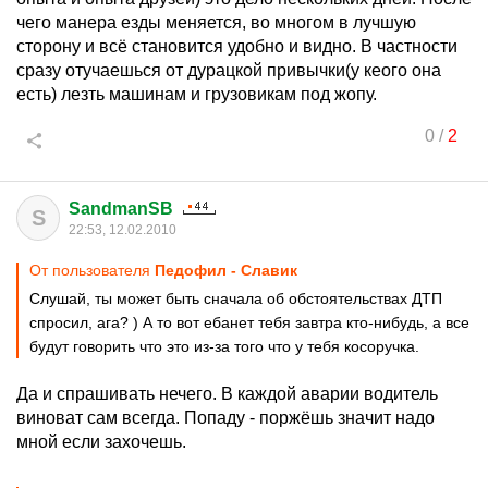
чего манера езды меняется, во многом в лучшую
сторону и всё становится удобно и видно. В частности
сразу отучаешься от дурацкой привычки(у кеого она
есть) лезть машинам и грузовикам под жопу.
0
/
2
SandmanSB
S
22:53, 12.02.2010
От пользователя
Педофил - Славик
Слушай, ты может быть сначала об обстоятельствах ДТП
спросил, ага? ) А то вот ебанет тебя завтра кто-нибудь, а все
будут говорить что это из-за того что у тебя косоручка.
Да и спрашивать нечего. В каждой аварии водитель
виноват сам всегда. Попаду - поржёшь значит надо
мной если захочешь.