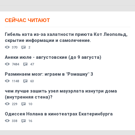
СЕЙЧАС ЧИТАЮТ
Гибель кота из-за халатности приюта Кот Леопольд,
скрытиe информации и самолечение.
370
2
Анеки июле - августовские (до 9 августа)
7484
47
Разминаем мозг: играем в "Ромашку" 3
1148
63
чем лучше зашить узел мауэрлата изнутри дома
(внутренняя стена)?
229
10
Одиссея Нолана в кинотеатрах Екатеринбурга
338
16