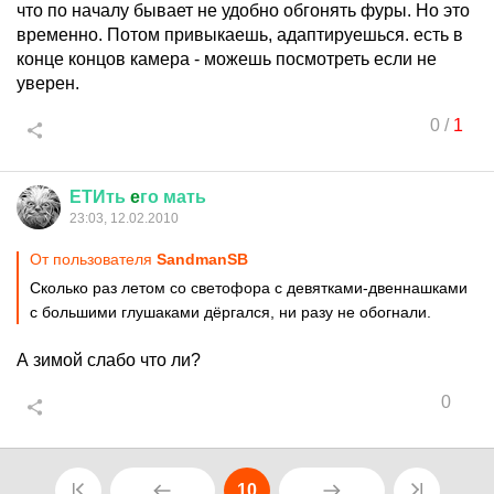
что по началу бывает не удобно обгонять фуры. Но это
временно. Потом привыкаешь, адаптируешься. есть в
конце концов камера - можешь посмотреть если не
уверен.
0
/
1
ЕТИть
e
го
мать
23:03, 12.02.2010
От пользователя
SandmanSB
Сколько раз летом со светофора с девятками-двеннашками
с большими глушаками дёргался, ни разу не обогнали.
А зимой слабо что ли?
0
10