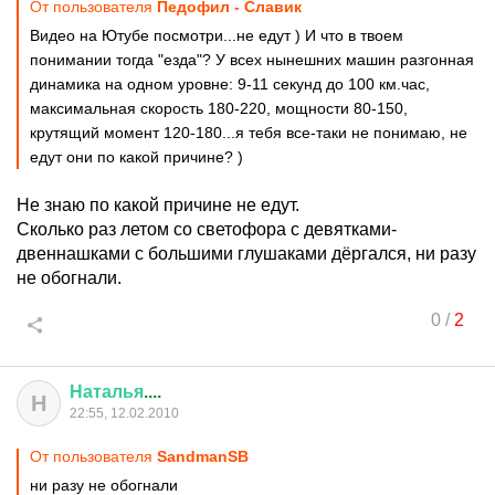
От пользователя
Педофил - Славик
Видео на Ютубе посмотри...не едут ) И что в твоем
понимании тогда "езда"? У всех нынешних машин разгонная
динамика на одном уровне: 9-11 секунд до 100 км.час,
максимальная скорость 180-220, мощности 80-150,
крутящий момент 120-180...я тебя все-таки не понимаю, не
едут они по какой причине? )
Не знаю по какой причине не едут.
Сколько раз летом со светофора с девятками-
двеннашками с большими глушаками дёргался, ни разу
не обогнали.
0
/
2
Наталья
....
Н
22:55, 12.02.2010
От пользователя
SandmanSB
ни разу не обогнали