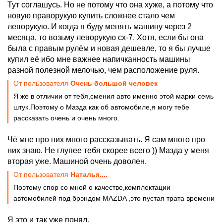
Тут соглашусь. Но не потому что она хуже, а потому что
новую праворукую купить сложнее стало чем
леворукую. И когда я буду менять машину через 2
месяца, то возьму леворукую cx-7. Хотя, если бы она
была с правым рулём и новая дешевле, то я бы лучше
купил её ибо мне важнее напичканность машины
разной полезной мелочью, чем расположение руля.
От пользователя
Очень большой человек
Я же в отличии от тебя,сменил авто именно этой марки семь
штук.Поэтому о Мазда как об автомобиле,я могу тебе
рассказать очень и очень много.
Чё мне про них много рассказывать. Я сам много про
них знаю. Не глупее тебя скорее всего )) Мазда у меня
вторая уже. Машиной очень доволен.
От пользователя
Наталья....
Поэтому спор со мной о качестве,комплектации
автомобилей под брэндом MAZDA ,это пустая трата времени
Я это и так уже понял.