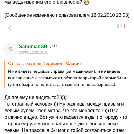
мы ведь извиним его оплошность?
[Сообщение изменено пользователем 12.02.2010 23:03]
2
/
1
SandmanSB
S
23:03, 12.02.2010
От пользователя
Педофил - Славик
И не видеть пешиков справа (за машинами), и не видеть
выезжающие с закрытых от обзора территорий автомобили
(угол обзора то не тот, ага, глазенки то не вывернешь).
Да почему не видеть то? ))))
Ты странный человек ))) Ну разницы между правым и
левым рулём - пол метра. Чё это меняет то? ))) Всё
отлично видно. Вот уж что касается езды по городу - то
с правым рулём мне нравится ездить больше чем с
левым. На трассе, я бы мог с тобой согласиться с тем