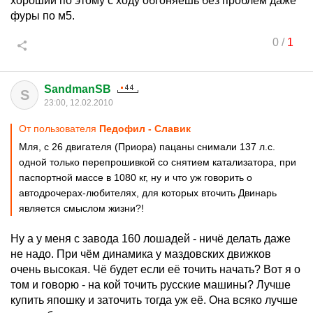
хороший по этому с ходу обгоняешь без проблем даже
фуры по м5.
0
/
1
SandmanSB
S
23:00, 12.02.2010
От пользователя
Педофил - Славик
Мля, с 26 двигателя (Приора) пацаны снимали 137 л.с.
одной только перепрошивкой со снятием катализатора, при
паспортной массе в 1080 кг, ну и что уж говорить о
автодрочерах-любителях, для которых вточить Двинарь
является смыслом жизни?!
Ну а у меня с завода 160 лошадей - ничё делать даже
не надо. При чём динамика у маздовских движков
очень высокая. Чё будет если её точить начать? Вот я о
том и говорю - на кой точить русские машины? Лучше
купить япошку и заточить тогда уж её. Она всяко лучше