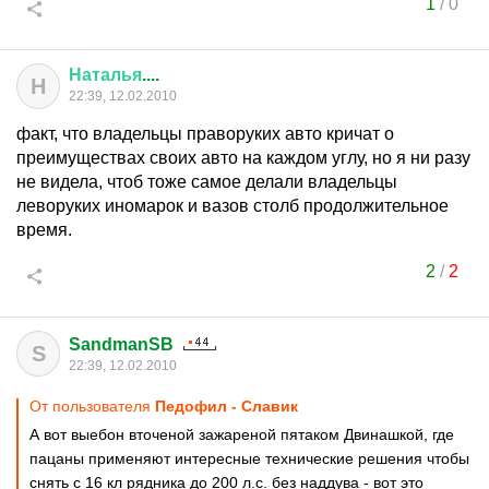
1
/
0
Наталья
....
Н
22:39, 12.02.2010
факт, что владельцы праворуких авто кричат о
преимуществах своих авто на каждом углу, но я ни разу
не видела, чтоб тоже самое делали владельцы
леворуких иномарок и вазов столб продолжительное
время.
2
/
2
SandmanSB
S
22:39, 12.02.2010
От пользователя
Педофил - Славик
А вот выебон вточеной зажареной пятаком Двинашкой, где
пацаны применяют интересные технические решения чтобы
снять с 16 кл рядника до 200 л.с. без наддува - вот это