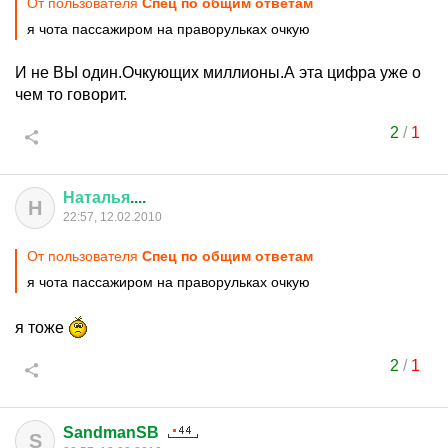
От пользователя
Спец по общим ответам
я чота пассажиром на праворульках очкую
И не ВЫ один.Очкующих миллионы.А эта цифра уже о
чем то говорит.
2
/
1
Наталья
....
Н
22:57, 12.02.2010
От пользователя
Спец по общим ответам
я чота пассажиром на праворульках очкую
я тоже
2
/
1
SandmanSB
S