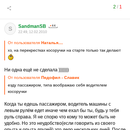
2
/
1
SandmanSB
S
22:49, 12.02.2010
От пользователя
Наталья....
хз, на перекрестках косоручки на старте только так делают
Ни одна ещё не сделала )))))))
От пользователя
Педофил - Славик
езду пассажиром, типа воображаю себя водителем
косоручки
Когда ты едешь пассажиром, водитель машины с
левым рулём едет иначе чем ехал бы ты, будь у тебя
руль справа. Я не спорю что кому то может быть не
удобно. Но это неудобство(если говорить из своего
опыта и опыта друзей) это дело нескольких дней. После