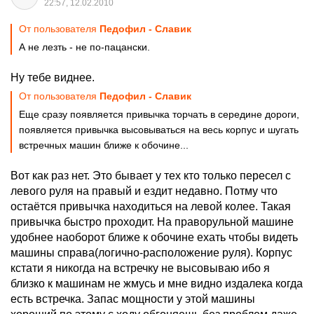
22:57, 12.02.2010
От пользователя
Педофил - Славик
А не лезть - не по-пацански.
Ну тебе виднее.
От пользователя
Педофил - Славик
Еще сразу появляется привычка торчать в середине дороги,
появляется привычка высовываться на весь корпус и шугать
встречных машин ближе к обочине...
Вот как раз нет. Это бывает у тех кто только пересел с
левого руля на правый и ездит недавно. Потму что
остаётся привычка находиться на левой колее. Такая
привычка быстро проходит. На праворульной машине
удобнее наоборот ближе к обочине ехать чтобы видеть
машины справа(логично-расположение руля). Корпус
кстати я никогда на встречку не высовываю ибо я
близко к машинам не жмусь и мне видно издалека когда
есть встречка. Запас мощности у этой машины