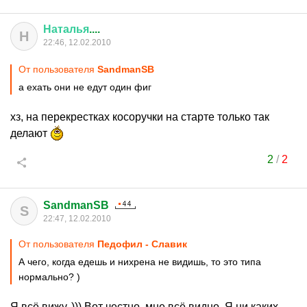
Наталья
....
Н
22:46, 12.02.2010
От пользователя
SandmanSB
а ехать они не едут один фиг
хз, на перекрестках косоручки на старте только так
делают
2
/
2
SandmanSB
S
22:47, 12.02.2010
От пользователя
Педофил - Славик
А чего, когда едешь и нихрена не видишь, то это типа
нормально? )
Я всё вижу. ))) Вот честно, мне всё видно. Я ни каких