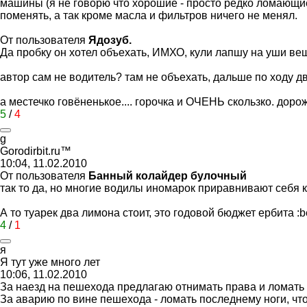
машины (я не говорю что хорошие - просто редко ломающиес
поменять, а так кроме масла и фильтров ничего не менял.
От пользователя
Ядозуб.
Да пробку он хотел объехать, ИМХО, кули лапшу на уши ве
автор сам не водитель? там не объехать, дальше по ходу д
а местечко говёненькое.... горочка и ОЧЕНЬ скользко. доро
5
/
4
g
Gorodirbit.ru™
10:04, 11.02.2010
От пользователя
Банный колайдер булочный
так то да, но многие водилы иномарок приравнивают себя 
А то туарек два лимона стоит, это годовой бюджет ербита
:b
4
/
1
я
Я
тут
уже
много
лет
10:06, 11.02.2010
За наезд на пешехода предлагаю отнимать права и ломать л
За аварию по вине пешехода - ломать последнему ноги, что