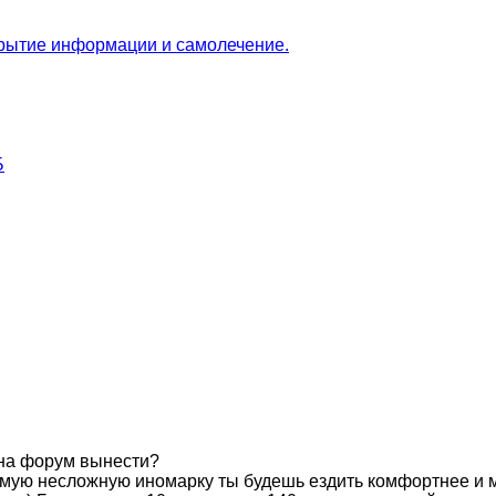
скрытиe информации и самолечение.
Б
на форум вынести?
же самую несложную иномарку ты будешь ездить комфортнее 