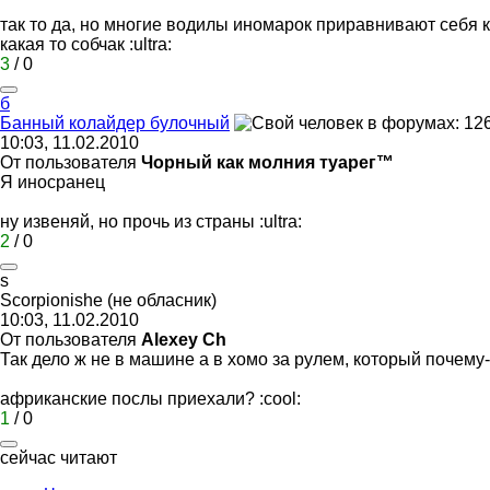
так то да, но многие водилы иномарок приравнивают себя к 
какая то собчак
:ultra:
3
/
0
б
Банный
колайдер
булочный
10:03, 11.02.2010
От пользователя
Чорный как молния туарег™
Я иносранец
ну извеняй, но прочь из страны
:ultra:
2
/
0
s
Scorpionishe (
не
обласник
)
10:03, 11.02.2010
От пользователя
Alexey Ch
Так дело ж не в машине а в хомо за рулем, который почему-т
африканские послы приехали?
:cool:
1
/
0
сейчас читают