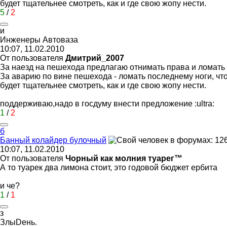
будет тщательнее смотреть, как и где свою жопу нести.
5
/
2
и
Инженеры
Автоваза
10:07, 11.02.2010
От пользователя
Дмитрий_2007
За наезд на пешехода предлагаю отнимать права и ломать л
За аварию по вине пешехода - ломать последнему ноги, что
будет тщательнее смотреть, как и где свою жопу нести.
поддерживаю,надо в госдуму внести предложение
:ultra:
1
/
2
б
Банный
колайдер
булочный
10:07, 11.02.2010
От пользователя
Чорный как молния туарег™
А то туарек два лимона стоит, это годовой бюджет ербита
и че?
1
/
1
з
Злы
D
ень
.