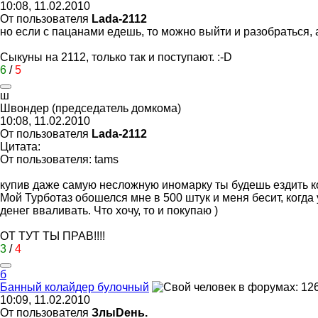
10:08, 11.02.2010
От пользователя
Lada-2112
но если с пацанами едешь, то можно выйти и разобраться, а
Сыкуны на 2112, только так и поступают.
:-D
6
/
5
ш
Швондер
(
председатель
домкома
)
10:08, 11.02.2010
От пользователя
Lada-2112
Цитата:
От пользователя: tams
купив даже самую несложную иномарку ты будешь ездить 
Мой Турботаз обошелся мне в 500 штук и меня бесит, когда
денег вваливать. Что хочу, то и покупаю )
ОТ ТУТ ТЫ ПРАВ!!!!
3
/
4
б
Банный
колайдер
булочный
10:09, 11.02.2010
От пользователя
ЗлыDень.