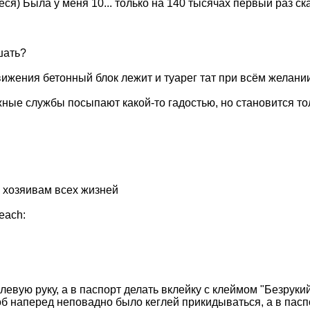
я) Была у меня 10... только на 140 тысячах первый раз ск
шать?
вижения бетонный блок лежит и туарег тат при всём желании
жные службы посыпают какой-то гадостью, но становится тол
к хозяивам всех жизней
each:
евую руку, а в паспорт делать вклейку с клеймом "Безрукий
б наперед неповадно было кеглей прикидываться, а в паспор