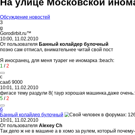
На улице Московской ином
Обсуждение новостей
3
g
Gorodirbit.ru™
10:00, 11.02.2010
От пользователя
Банный колайдер булочный
позно сам отписал, внимательнее читай свой пост
Я иносранец, для меня туарег не иномарка
:beach:
1
/
2
с
сааб
9000
10:01, 11.02.2010
фигасе тему раздули
8(
таур хорошая машинка.даже очень.ту
5
/
2
б
Банный
колайдер
булочный
10:01, 11.02.2010
От пользователя
Alexey Ch
Так дело ж не в машине а в хомо за рулем, который почему-т