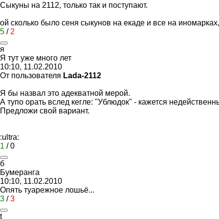
Сыкуны на 2112, только так и поступают.
ой сколько было сеня сыкунов на екаде и все на иномарках
5
/
2
я
Я
тут
уже
много
лет
10:10, 11.02.2010
От пользователя
Lada-2112
Я бы назвал это адекватной мерой.
А тупо орать вслед кегле: "Ублюдок" - кажется недейственн
Предложи свой вариант.
:ultra:
1
/
0
б
Бумеранга
10:10, 11.02.2010
Опять туарежное лошьё...
3
/
3
t