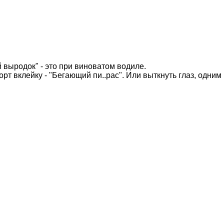
 выродок" - это при виноватом водиле.
т вклейку - "Бегающий пи..рас". Или выткнуть глаз, одним