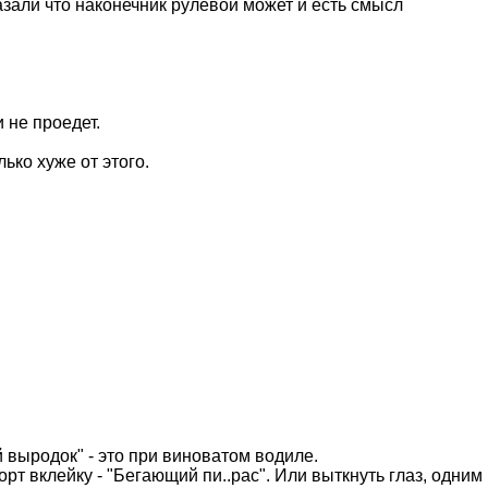
азали что наконечник рулевой может и есть смысл
 не проедет.
ько хуже от этого.
 выродок" - это при виноватом водиле.
т вклейку - "Бегающий пи..рас". Или выткнуть глаз, одним