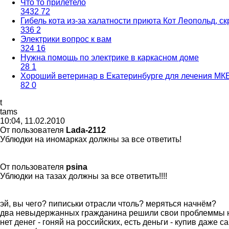
Что то прилетело
3432
72
Гибель кота из-за халатности приюта Кот Леопольд, 
336
2
Электрики вопрос к вам
324
16
Нужна помощь по электрике в каркасном доме
28
1
Хороший ветеринар в Екатеринбурге для лечения МК
82
0
t
tams
10:04, 11.02.2010
От пользователя
Lada-2112
Ублюдки на иномарках должны за все ответить!
От пользователя
psina
Ублюдки на тазах должны за все ответить!!!!
эй, вы чего? пиписьки отрасли чтоль? меряться начнём?
два невыдержанных гражданина решили свои проблеммы 
нет денег - гоняй на российских, есть деньги - купив да