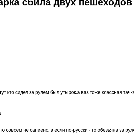
арка сбила двух пешеходов
т кто сидел за рулем был утырок.а ваз тоже классная тачк
о совсем не сапиенс, а если по-русски - то обезьяна за рул