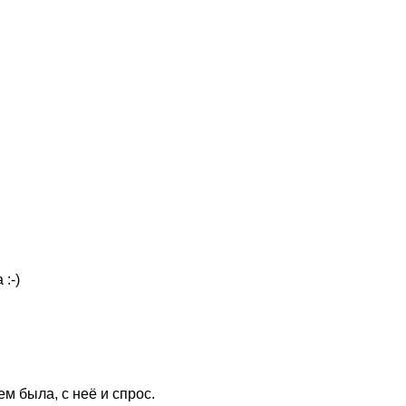
а
:-)
ем была, с неё и спрос.