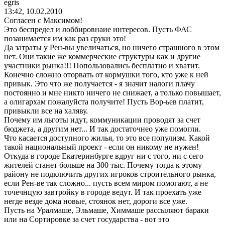
egris
13:42, 10.02.2010
Согласен с Максимом!
Это беспредел и лоббировнаие интересов. Пусть ФАС
позанимается им как раз сруки это!
Да затраты у Рен-вы увеличаться, но ничего страшного в этом
нет. Они такие же коммерческие структуры как и другие
участники рынка!!! Попользовались бесплатно и хватит.
Конечно сложно оторвать от кормушки того, кто уже к ней
привык. Это что же получается - я значит налоги плачу
постоянно и мне никто ничего не снижает, а только повышает,
а олигархам пожалуйста получите! Пусть Вор-ьев платит,
привыкли все на халяву.
Почему им льготы идут, коммуникации проводят за счет
бюджета, а другим нет... И так достаточнео уже помогли.
Что касается доступного жилья, то это все популизм. Какой
такой национальный проект - если он никому не нужен!
Откуда в городе Екатеринбурге вдруг ни с того, ни с сего
жителей станет больше на 300 тыс. Почему тогда к этому
району не подключить других игроков строительного рынка,
если Рен-ве так сложно... пусть всем миром помогают, а не
точечнцую завтройку в городе ведут. И так проехать уже
негде везде дома новые, стоянок нет, дороги все уже.
Пусть на Уралмаше, Эльмаше, Химмаше рассыляют бараки
или на Сортировке за счет государства - вот это