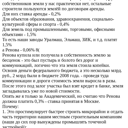
собственников земли у нас практически нет, остальные
строители пользуются землёй по договорам аренды.
Для них ставка аренды - 0,2%
Для объектов образования, здравоохранения, социально-
культурной сферы и спорта - 0,4%
Для земель под промышленными, торговыми, офисными
объектами - 1,5%
То есть наши заводы Уралмаш, Эльмаш, ЗИК, и т.д. платят
1,5%
а Ренова - 0,06%
8(
Ренова купила или получила в собственность землю за
бесценок - это был пустырь и болото без дорог и
коммуникаций, логично что эта земля стоила копейки.
Освоив деньги федерального бюджета, а это несколько млрд.
руб., 2 млрд были в бюджете 2008 года. - проведя туда
коммуникации и дороги стоимость земли выросла в разы.
После этого под залог участка был взят кредит в банке, земля
загладывалась уже по новой стоимости.
Опять же я только за Академический, но считаю что Ренова
должна платить 0,3% - ставка принятая в Москве.
Почему:
1. Это простимулирует быстрее строить микрорайон и отдать
часть территории нашим местным строительным компаниям
(наши до сих пор вынуждены промышлять точечной
застройкой);