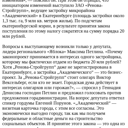
изменения», — пояснил он. При этом он отрицал, что
инициатором изменений выступило ЗАО «Ренова-
Стройгрупп», ведущее застройку микрорайона
«Академический» в Екатеринбурге (площадь застройки около
1,3 тыс. га, 9 млн кв. метров жилья). По подсчетам
екатеринбургской мэрии, в результате принятия закона
поступления по этому налогу сократятся на сумму порядка 20
млн рублей.
Вопросы к выступающему возникли только у депутата,
лидера регионального «Яблока» Максима Петлина. «Почему
законопроект принимается в интересах одного застройщика,
которому мы фактически отдаем из бюджета 20 млн рублей?
Хотя „Ренова-Стройгрупп“ даже не зарегистрирована в
Екатеринбурге, а застройка „Академического“ — это бизнес-
проект. За „Ренова-Стройгрупп“ стоит олигарх Виктор
Вексельберг, если кто не знает. Городская дума действует в
интересах олигархов или горожан?», — спросил у Геннадия
Денисова господин Петлин и предложил голосовать против
предложения горадминистрации. На вопрос депутата ответил
спикер гордумы Евгений Порунов. «„Академический“ —
визитная карточка города, с этим все согласны. Это
экономически выгодно городу, так как мы получаем
федеральные и областные деньги на строительство
социальных объектов. И принятие этого закона — это одна из