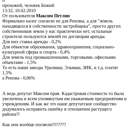
п
прохожий
,
человек
Божий
13:32, 10.02.2010
От пользователя
Максим Петлин
Формально налог снизили не для Реновы, а для "земель
находящихся в собственности застройщика", просто других
собственников земли у нас практически нет, остальные
строители пользуются землёй по договорам аренды.
Для них ставка аренды - 0,2%
Для объектов образования, здравоохранения, социально-
культурной сферы и спорта - 0,4%
Для земель под промышленными, торговыми, офисными
объектами - 1,5%
То есть наши заводы Уралмаш, Эльмаш, ЗИК, и т.д. платят
1,5%
а Ренова - 0,06%
А ведь депутат Максим прав. Кадастровая стоимость то была
увеличена и всем упомянутым им уважаемым предприятиям и
учреждениям. И как же это наше депутатское сообщество
додумалось исправить ошибку в отношении растущего
района?!
Как они вообще посмели!!!!????