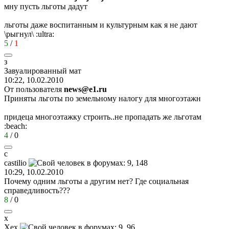
мну пусть льготы дадут
льготы даже воспитанным и культурным как я не дают
\рыгнул\
:ultra:
5
/
1
з
Завуалированный
мат
10:22, 10.02.2010
От пользователя
news@e1.ru
Приняты льготы по земельному налогу для многоэтажн
придеца многоэтажку строить..не пропадать же льготам
:beach:
4
/
0
c
castilio
10:29, 10.02.2010
Почему одним льготы а другим нет? Где социальная
справедливость???
8
/
0
х
Хех