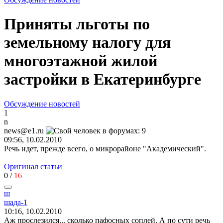
Приняты льготы по
земельному налогу для
многоэтажной жилой
застройки в Екатеринбурге
Обсуждение новостей
1
n
news@e1.ru
09:56, 10.02.2010
Речь идет, прежде всего, о микрорайоне "Академический".
Оригинал статьи
0
/
16
ш
ш
a
д
a-1
10:16, 10.02.2010
Аж прослезился... сколько пафосных соплей. А по сути речь