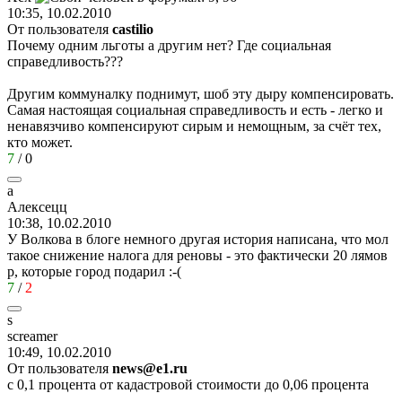
10:35, 10.02.2010
От пользователя
castilio
Почему одним льготы а другим нет? Где социальная
справедливость???
Другим коммуналку поднимут, шоб эту дыру компенсировать.
Самая настоящая социальная справедливость и есть - легко и
ненавязчиво компенсируют сирым и немощным, за счёт тех,
кто может.
7
/
0
а
Алексецц
10:38, 10.02.2010
У Волкова в блоге немного другая история написана, что мол
такое снижение налога для реновы - это фактически 20 лямов
р, которые город подарил :-(
7
/
2
s
screamer
10:49, 10.02.2010
От пользователя
news@e1.ru
с 0,1 процента от кадастровой стоимости до 0,06 процента