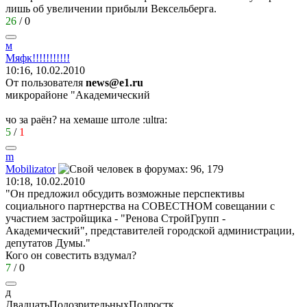
лишь об увеличении прибыли Вексельберга.
26
/
0
м
Мяфк
!!!!!!!!!!!
10:16, 10.02.2010
От пользователя
news@e1.ru
микрорайоне "Академический
чо за раён? на хемаше штоле
:ultra:
5
/
1
m
Mobilizator
10:18, 10.02.2010
"Он предложил обсудить возможные перспективы
социального партнерства на СОВЕСТНОМ совещании с
участием застройщика - "Ренова СтройГрупп -
Академический", представителей городской администрации,
депутатов Думы."
Кого он совестить вздумал?
7
/
0
д
ДвадцатьПодозрительныхПодростк
...