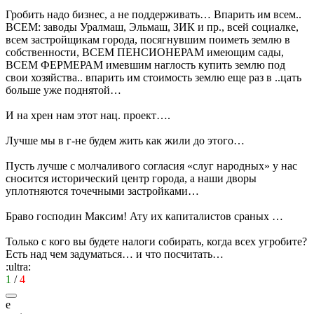
Гробить надо бизнес, а не поддерживать… Впарить им всем..
ВСЕМ: заводы Уралмаш, Эльмаш, ЗИК и пр., всей социалке,
всем застройщикам города, посягнувшим поиметь землю в
собственности, ВСЕМ ПЕНСИОНЕРАМ имеющим сады,
ВСЕМ ФЕРМЕРАМ имевшим наглость купить землю под
свои хозяйства.. впарить им стоимость землю еще раз в ..цать
больше уже поднятой…
И на хрен нам этот нац. проект….
Лучше мы в г-не будем жить как жили до этого…
Пусть лучше с молчаливого согласия «слуг народных» у нас
сносится исторический центр города, а наши дворы
уплотняются точечными застройками…
Браво господин Максим! Ату их капиталистов сраных …
Только с кого вы будете налоги собирать, когда всех угробите?
Есть над чем задуматься… и что посчитать…
:ultra:
1
/
4
e