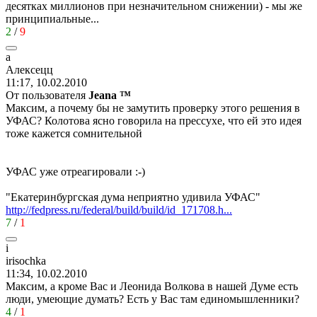
десятках миллионов при незначительном снижении) - мы же
принципиальные...
2
/
9
а
Алексецц
11:17, 10.02.2010
От пользователя
Jeana ™
Максим, а почему бы не замутить проверку этого решения в
УФАС? Колотова ясно говорила на прессухе, что ей это идея
тоже кажется сомнительной
УФАС уже отреагировали
:-)
"Екатеринбургская дума неприятно удивила УФАС"
http://fedpress.ru/federal/build/build/id_171708.h...
7
/
1
i
irisochka
11:34, 10.02.2010
Максим, а кроме Вас и Леонида Волкова в нашей Думе есть
люди, умеющие думать? Есть у Вас там единомышленники?
4
/
1