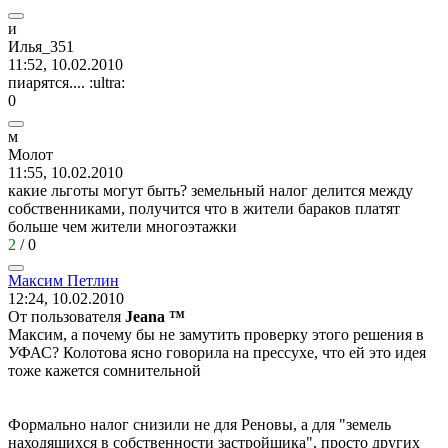
и
Илья
_351
11:52, 10.02.2010
пиарятся....
:ultra:
0
м
Молот
11:55, 10.02.2010
какие льготы могут быть? земельный налог делится между
собственниками, получится что в жители бараков платят
больше чем жители многоэтажки
2
/
0
Максим
Петлин
12:24, 10.02.2010
От пользователя
Jeana ™
Максим, а почему бы не замутить проверку этого решения в
УФАС? Колотова ясно говорила на прессухе, что ей это идея
тоже кажется сомнительной
Формально налог снизили не для Реновы, а для "земель
находящихся в собственности застройщика", просто других