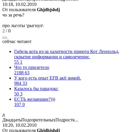
10:18, 10.02.2010
От пользователя
Ghjdhjshdj
чо за речь?
про льготы \рыгнул\
2
/
0
сейчас читают
Гибель кота из-за халатности приюта Кот Леопольд,
скрытиe информации и самолечение.
55
1
Что то прилетело
2188
63
У кого есть опыт EFB акб зимой.
984
33
Казалось бы парадокс
50
3
ЕСТЬ желающие?)))
107
0
д
ДвадцатьПодозрительныхПодростк
...
10:20, 10.02.2010
От пользователя
Ghjdhjshdj