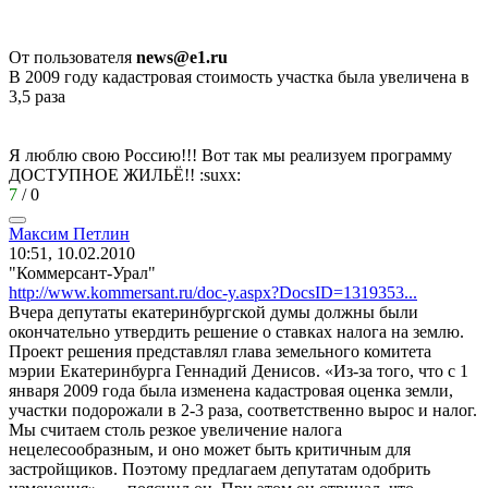
От пользователя
news@e1.ru
В 2009 году кадастровая стоимость участка была увеличена в
3,5 раза
Я люблю свою Россию!!! Вот так мы реализуем программу
ДОСТУПНОЕ ЖИЛЬЁ!!
:suxx:
7
/
0
Максим
Петлин
10:51, 10.02.2010
"Коммерсант-Урал"
http://www.kommersant.ru/doc-y.aspx?DocsID=1319353...
Вчера депутаты екатеринбургской думы должны были
окончательно утвердить решение о ставках налога на землю.
Проект решения представлял глава земельного комитета
мэрии Екатеринбурга Геннадий Денисов. «Из-за того, что с 1
января 2009 года была изменена кадастровая оценка земли,
участки подорожали в 2-3 раза, соответственно вырос и налог.
Мы считаем столь резкое увеличение налога
нецелесообразным, и оно может быть критичным для
застройщиков. Поэтому предлагаем депутатам одобрить