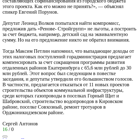
составляющих софинансирования из городского бюджета
этого проекта. Как его можно не принять?», — объяснял
спикер Евгений Порунов.
Депутат Леонид Волков попытался найти компромисс,
предложив дать «Ренове- Стройгрупп» не льготы, а построить
за счет бюджета, например, детский сад на эквивалентную
сумму. Но на его предложение никто не обратил внимания.
Тогда Максим Петлин напомнил, что выпадающие доходы от
этих налоговых поступлений горадминистрация предлагает
компенсировать за счет сокращения программы развития
отдаленных районов Екатеринбурга с 65,6 млн рублей до 30
млн рублей. Этот вопрос был следующим в повестке
заседания, и депутаты утвердили его большинством голосов.
В частности, предлагается отказаться от 11 новых проектов
строительства объектов коммунальной инфраструктуры,
среди которых газопроводы в поселках Горный Щит и
Шабровский, строительство водопроводов в Кировском
районе, поселке Совхозный, ремонт тротуаров в
Орджоникидзевском районе.
Сергей Антонов
16
/
0