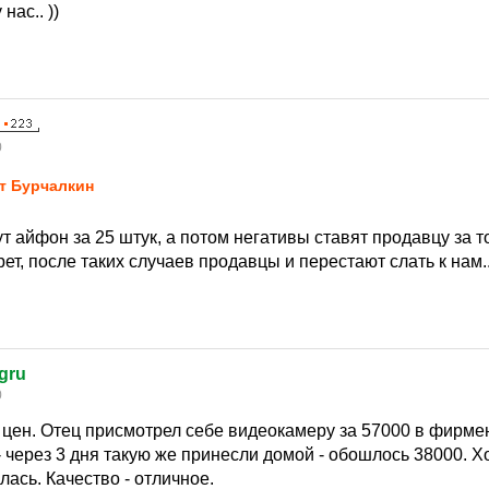
нас.. ))
0
т Бурчалкин
ут айфон за 25 штук, а потом негативы ставят продавцу за т
ет, после таких случаев продавцы и перестают слать к нам..
gru
0
 цен. Отец присмотрел себе видеокамеру за 57000 в фирме
- через 3 дня такую же принесли домой - обошлось 38000. 
ась. Качество - отличное.