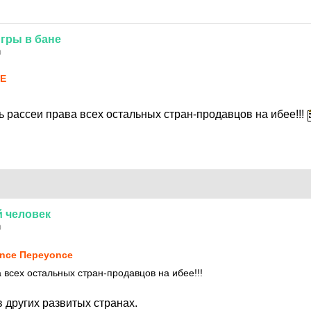
игры
в
бане
0
E
 рассеи права всех остальных стран-продавцов на ибее!!!
й
человек
0
nce Переyonce
 всех остальных стран-продавцов на ибее!!!
 других развитых странах.