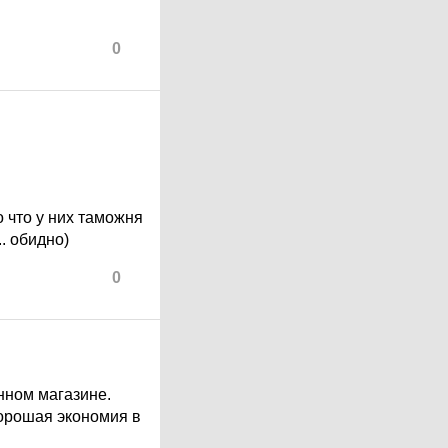
0
о что у них таможня
. обидно)
0
нном магазине.
Хорошая экономия в