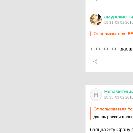
амурские
т
19:31, 09.02.201
От пользователя
FF
+++++++++++ даешь
Незаметны
Н
20:35, 09.02.201
От пользователя
Yo
даешь рассеи права
баяцца Эту Срану в