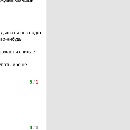
ь функциональный
 дышат и не сводят
что-нибудь
ражает и снижает
пать, ибо не
5
/
1
4
/
0