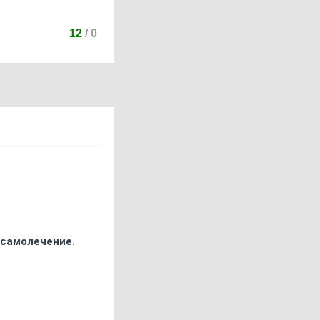
12
/
0
 самолечение.