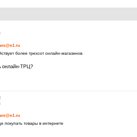
0
ws@e1.ru
йствует более трехсот онлайн-магазинов.
дь онлайн-ТРЦ?
!
0
ws@e1.ru
е покупать товары в интернете