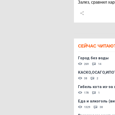
Залез, сравнил хара
СЕЙЧАС ЧИТАЮ
Город без воды
269
14
КАСКО,ОСАГО,ИПО
38
2
Гибель кота из-за
178
1
Еда и алкоголь (в
1329
38