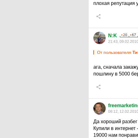
плохая репутация у 
N:K
21:43, 09.02.201
От пользователя
Ти
ага, сначала закаж
пошлину в 5000 бер
freemarketin
06:12, 12.02.201
Да хороший разбег
Купили в интернет 
19000 нам понравил