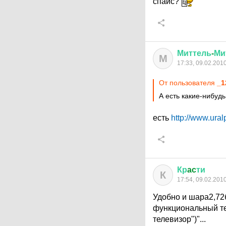
спайс?
Миттель
-
Ми
М
17:33, 09.02.201
От пользователя
_1
А есть какие-нибуд
есть
http://www.ural
Кр
ac
ти
К
17:54, 09.02.201
Удобно и шара2,72
функциональный те
телевизор")"...