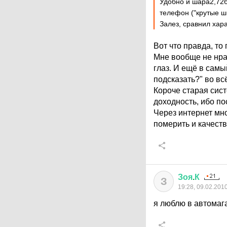
Удобно и шара2,72б
телефон ("крутые ш
Залез, сравнил хара
Вот что правда, то
Мне вообще не нрав
глаз. И ещё в самы
подсказать?" во всё
Короче старая сист
доходность, ибо по
Через интернет мно
померить и качеств
Зоя
.
К
З
19:28, 09.02.201
я люблю в автомаг