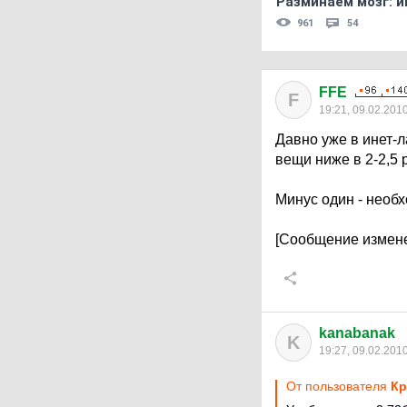
Разминаем мозг: и
961
54
FFE
F
19:21, 09.02.201
Давно уже в инет-л
вещи ниже в 2-2,5 
Минус один - необ
[Сообщение измене
kanabanak
K
19:27, 09.02.201
От пользователя
Кр