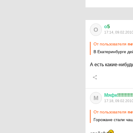
о
5
О
17:14, 09.02.201
От пользователя
ne
В Екатеринбурге де
А есть какие-нибу
Мяфк
!!!!!!!!!!
М
17:18, 09.02.201
От пользователя
ne
Горожане стали чащ