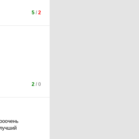
5
/
2
2
/
0
оооочень
 лучший