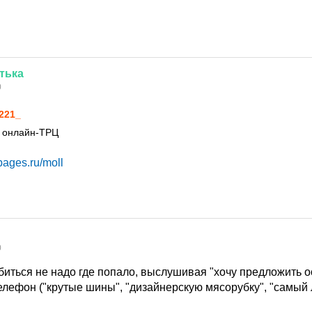
тька
0
221_
ь онлайн-ТРЦ
pages.ru/moll
0
биться не надо где попало, выслушивая "хочу предложить 
лефон ("крутые шины", "дизайнерскую мясорубку", "самый