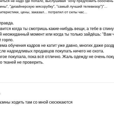
иться не надо где попало, выслушивая "хочу предложить оооочен
ины", "дизайнерскую мясорубку", "самый лучший телевизор")"...
ктеристики, цены, заказал... потратил от силы час...
 правда.
ится когда ты смотришь какие-нибудь вещи, а тебе в спину
й неожиданный момент или когда ты только зайдёшь: "Вам 
 горло.
ема обучения кадров не катит уже давно, многих даже разд
сле надоедливых продавцов покупать ничего не охота.
гое покупала, пока всё отлично. Жаль одежду не очень поку
о тканей не проверить.
0
азины ходить там со мной сюсюкаются