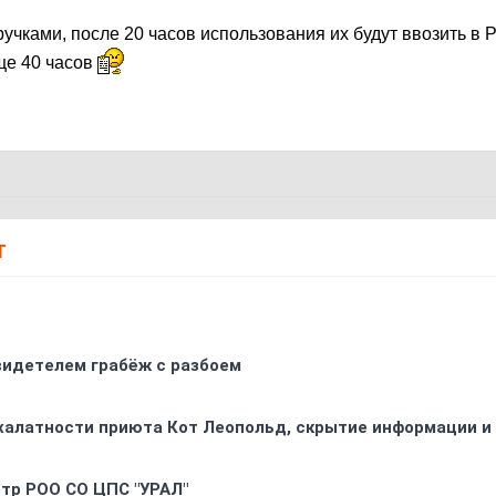
ручками, после 20 часов использования их будут ввозить в 
ще 40 часов
Т
видетелем грабёж с разбоем
 халатности приюта Кот Леопольд, скрытиe информации и
oтр РOO CO ЦПС "УРАЛ"