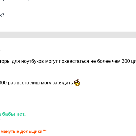
х?
0
оры для ноутбуков могут похвастаться не более чем 300 ц
 300 раз всего лиш могу зарядить
а
бабы
нет
.
0
бманутые дольщики™