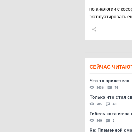
по аналогии с косо
эксплуатировать е
СЕЙЧАС ЧИТАЮ
Что то прилетело
3636
74
Только что стал с
785
40
Гибель кота из-за
360
2
Re: Племеннoй см