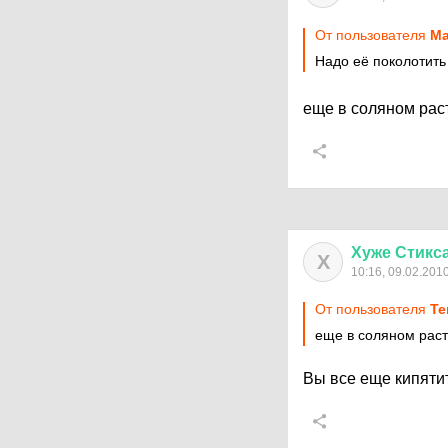
От пользователя
Ma
Надо её поколотить
еще в соляном рас
Хуже
Стикс
Х
10:16, 09.02.201
От пользователя
Т
еще в соляном раст
Вы все еще кипятит