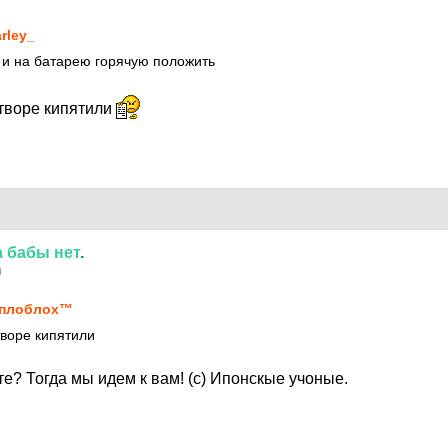
rley_
 и на батарею горячую положить
творе кипятили
а
бабы
нет
.
0
еплоблох™
воре кипятили
е? Тогда мы идем к вам! (с) Ипонскые учоные.