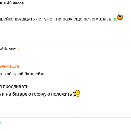
еще 40 часов
рейке двадцать лет уже - ни разу еще не ломалась.
0
ws@e1.ru
знь обычной батарейке
л продливать.
ь и на батарею горячую положить
™
0