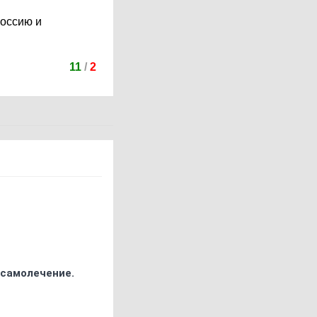
Россию и
11
/
2
 самолечение.