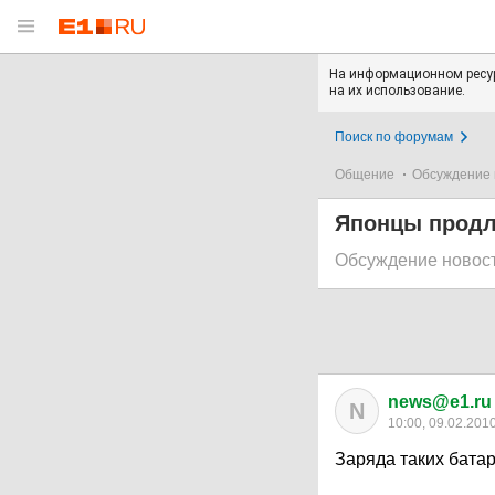
На информационном ресур
на их использование.
Поиск по форумам
Общение
Обсуждение 
Японцы продл
Обсуждение новос
news@e1.ru
N
10:00, 09.02.201
Заряда таких батар