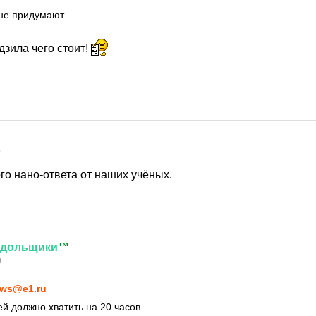
 не придумают
дзила чего стоит!
0
о нано-ответа от наших учёных.
дольщики
™
0
ws@e1.ru
й должно хватить на 20 часов.