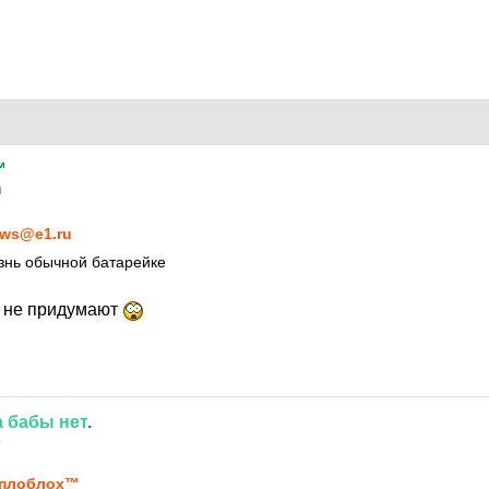
™
0
ws@e1.ru
знь обычной батарейке
ы не придумают
а
бабы
нет
.
0
еплоблох™