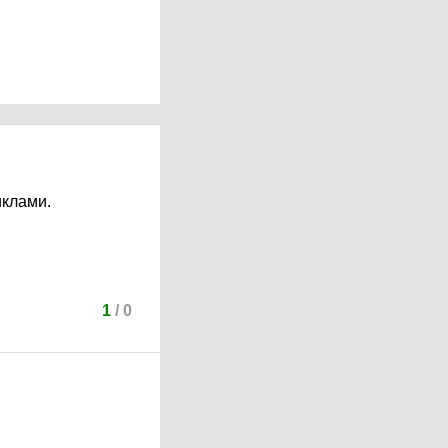
иклами.
1
/
0