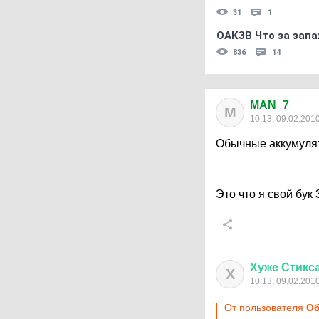
31
1
ОАКЗВ Что за запа
836
14
MAN_7
M
10:13, 09.02.201
Обычные аккумулят
Это что я свой бук
Хуже
Стикс
Х
10:13, 09.02.201
От пользователя
О