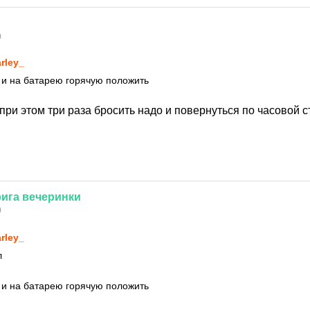
0
rley_
 и на батарею горячую положить
 при этом три раза бросить надо и повернуться по часовой с
рига
вечеринки
0
rley_
л
 и на батарею горячую положить