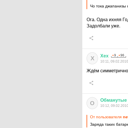
Чо тока джапанизы
Ога. Одна ихняя Го
Задолбали уже.
Хех
Х
10:11, 09.02.201
Ждём симметричног
Обманутые
О
10:12, 09.02.201
От пользователя
ne
Заряда таких батаре