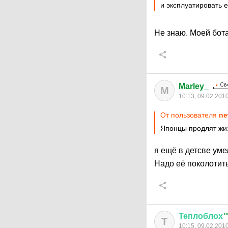
и эксплуатировать 
Не знаю. Моей бота
Marley_
M
10:13, 09.02.201
От пользователя
ne
Японцы продлят жи
я ещё в детсве уме
Надо её поколотит
Теплоблох
Т
10:15, 09.02.201