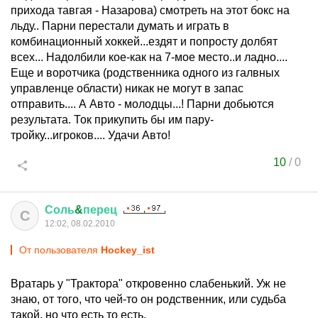
прихода тавгая - Назарова) смотреть на этот бокс на
льду.. Парни перестали думать и играть в
комбинационный хоккей...ездят и попросту долбят
всех... Надолбили кое-как на 7-мое место..и ладно....
Еще и воротчика (родственника одного из галвных
управленце области) никак не могут в запас
отправить.... А Авто - молодцы...! Парни добьются
результата. Ток прикупить бы им пару-
тройку...игроков.... Удачи Авто!
10
/
0
Соль
&
перец
С
12:02, 08.02.2010
От пользователя
Hockey_ist
Вратарь у "Трактора" откровенно слабенький. Уж не
знаю, от того, что чей-то он родственник, или судьба
такой, но что есть то есть.