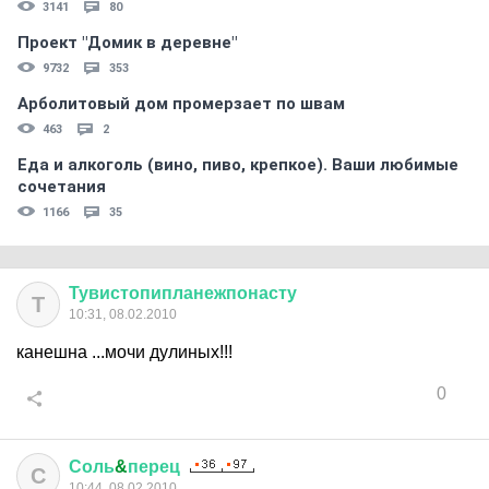
3141
80
Проект "Домик в деревне"
9732
353
Арболитовый дом промерзает по швам
463
2
Еда и алкоголь (вино, пиво, крепкое). Ваши любимые
сочетания
1166
35
Тувистопипланежпонасту
Т
10:31, 08.02.2010
канешна ...мочи дулиных!!!
0
Соль
&
перец
С
10:44, 08.02.2010