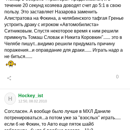
течение 20 секунд хозяева доводят счет до 5:1 в свою
пользу. Это заставляет Назарова заменить
Алистратова на Фокина, а челябинского тафгая Гренье
устроить драку с игроком «Автомобилиста»
Ситниковым. Спустя некоторое время к ним решили
примкнуть Томаш Словак и Никита Коровкин"...... это в
Челябе пишут...видимо решили придумать причину
поражения...и оправдание для драки...... Играть надо а
не биться......
0
Hockey_ist
H
12:50, 08.02.2010
Согсласен. А вообще было лучше в МХЛ Даниле
потренироваться...а потом уже за "взослых" играть.....
если б не Фокин, то Авто еще пяток шайб