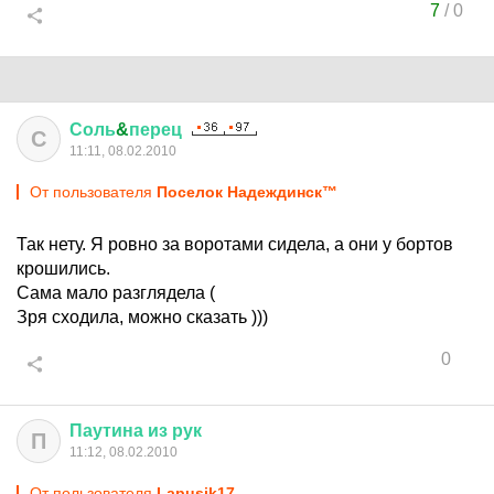
7
/
0
Соль
&
перец
С
11:11, 08.02.2010
От пользователя
Поселок Надеждинск™
Так нету. Я ровно за воротами сидела, а они у бортов
крошились.
Сама мало разглядела (
Зря сходила, можно сказать )))
0
Паутина
из
рук
П
11:12, 08.02.2010
От пользователя
Lapusik17