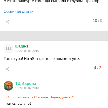
В Екатеринбурге команда сыграла с клубом "Трактор".
Оригинал статьи
10
/
0
ш
a
д
a-1
Ш
10:20, 08.02.2010
Так-то ура! Но чёта как-то не поможет уже.
4
/
2
ТЦ
Ивропа
10:22, 08.02.2010
От пользователя
Поселок Надеждинск™
как сыграла то?