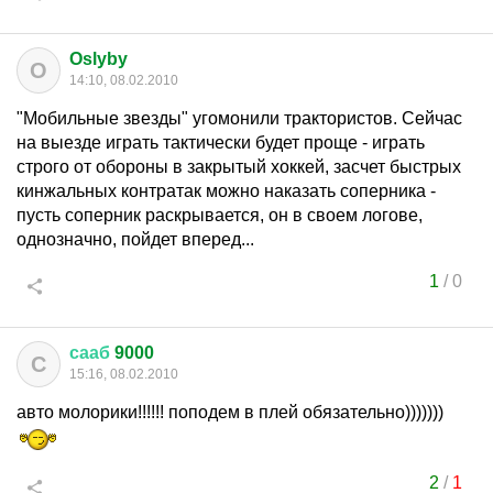
Oslyby
O
14:10, 08.02.2010
"Мобильные звезды" угомонили трактористов. Сейчас
на выезде играть тактически будет проще - играть
строго от обороны в закрытый хоккей, засчет быстрых
кинжальных контратак можно наказать соперника -
пусть соперник раскрывается, он в своем логове,
однозначно, пойдет вперед...
1
/
0
сааб
9000
С
15:16, 08.02.2010
авто молорики!!!!!! поподем в плей обязательно)))))))
2
/
1