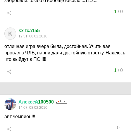
забросили...было б вообще весело....11:2....
1
/
0
kx-tca155
K
12:51, 08.02.2010
отличная игра вчера была, достойная. Учитывая
провал в ЧЛБ, парни дали достойную ответку. Надеюсь,
что выйдут в ПО!!!!!
1
/
0
Алексей
100500
14:07, 08.02.2010
авт чемпион!!!
0