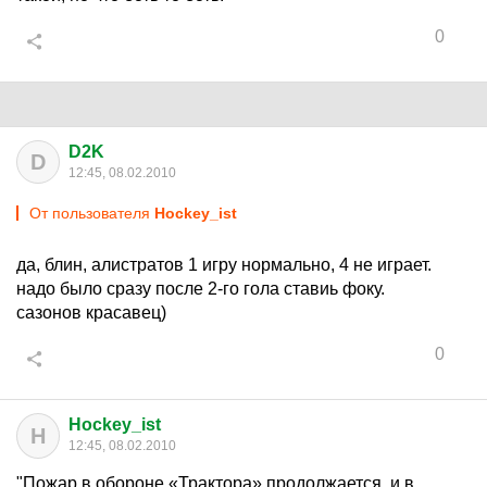
0
D2K
D
12:45, 08.02.2010
От пользователя
Hockey_ist
да, блин, алистратов 1 игру нормально, 4 не играет.
надо было сразу после 2-го гола ставиь фоку.
сазонов красавец)
0
Hockey_ist
H
12:45, 08.02.2010
"Пожар в обороне «Трактора» продолжается, и в