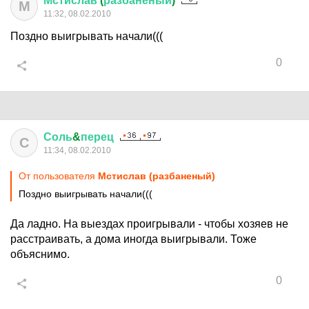
Мстислав
(
разбаненый
)
М
11:32, 08.02.2010
Поздно выигрывать начали(((
0
Соль
&
перец
С
11:34, 08.02.2010
От пользователя
Мстислав (разбаненый)
Поздно выигрывать начали(((
Да ладно. На выездах проигрывали - чтобы хозяев не
расстраивать, а дома иногда выигрывали. Тоже
объяснимо.
0