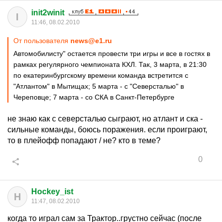
init2winit
I
11:46, 08.02.2010
От пользователя
news@e1.ru
Автомобилисту" остается провести три игры и все в гостях в
рамках регулярного чемпионата КХЛ. Так, 3 марта, в 21:30
по екатеринбургскому времени команда встретится с
"Атлантом" в Мытищах; 5 марта - с "Северсталью" в
Череповце; 7 марта - со СКА в Санкт-Петербурге
не знаю как с северсталью сыграют, но атлант и ска -
сильные команды, боюсь поражения. если проиграют,
то в плейофф попадают / не? кто в теме?
0
Hockey_ist
H
11:47, 08.02.2010
когда то играл сам за Трактор..грустно сейчас (после