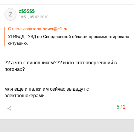
z$$$$$
Z
18:51, 05.02.2010
От пользователя
news@e1.ru
УГИБДД ГУВД по Свердловской области прокомментировало
ситуацию.
?? а что с виновником??? и кто этот оборзевший в
погонах?
мля еще и палки им сейчас выдадут с
электрошокерами.
5
/
2