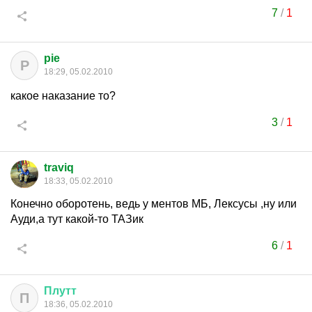
7
/
1
pie
P
18:29, 05.02.2010
какое наказание то?
3
/
1
traviq
18:33, 05.02.2010
Конечно оборотень, ведь у ментов МБ, Лексусы ,ну или
Ауди,а тут какой-то ТАЗик
6
/
1
Плутт
П
18:36, 05.02.2010