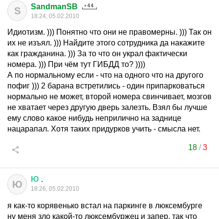
SandmanSB
S
18:24, 05.02.2010
Идиотизм. ))) Понятно что они не правомерны. ))) Так он
их не изъял. ))) Найдите этого сотрудника да накажите
как гражданина. ))) За то что он украл фактически
номера. ))) При чём тут ГИБДД то? ))))
А по нормальному если - что на одного что на другого
пофиг ))) 2 барана встретились - один припарковаться
нормально не может, второй номера свинчивает, мозгов
не хватает через другую дверь залезть. Взял бы лучше
ему слово какое нибудь неприлично на заднице
нацарапал. Хотя таких придурков учить - смысла нет.
18
/
3
Ю
.
Ю
18:26, 05.02.2010
я как-то корявенько встал на паркинге в люксембурге
ну меня зло какой-то люксембуржец и запер, так что