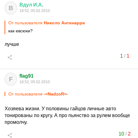
Вдул
И
.
А
.
В
18:52, 05.02.2010
От пользователя
Николо Антинарри
как евсюки?
лучше
1
/
1
flag91
F
18:52, 05.02.2010
От пользователя
-=NadzoR=-
Хозяева жизни. У половины гайцов личные авто
тонированы по кругу. А про пьянство за рулем вообще
промолчу.
10
/
2