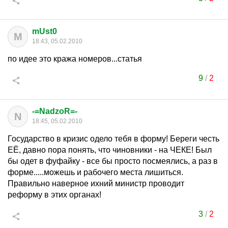
mUst0
M
18:43, 05.02.2010
по идее это кража номеров...статья
9
/
2
-=NadzoR=-
N
18:45, 05.02.2010
Государство в кризис одело тебя в форму! Береги честь
ЕЁ, давно пора понять, что чиновники - на ЧЕКЕ! Был
бы одет в фуфайку - все бы просто посмеялись, а раз в
форме.....можешь и рабочего места лишиться.
Правильно наверное ихний министр проводит
реформу в этих органах!
3
/
2