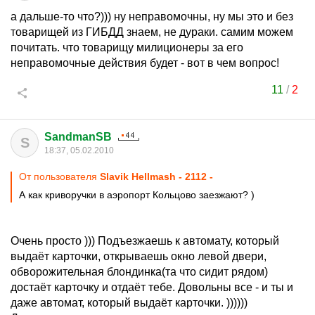
а дальше-то что?))) ну неправомочны, ну мы это и без
товарищей из ГИБДД знаем, не дураки. самим можем
почитать. что товарищу милиционеры за его
неправомочные действия будет - вот в чем вопрос!
11
/
2
SandmanSB
S
18:37, 05.02.2010
От пользователя
Slavik Hellmash - 2112 -
А как криворучки в аэропорт Кольцово заезжают? )
Очень просто ))) Подъезжаешь к автомату, который
выдаёт карточки, открываешь окно левой двери,
обворожительная блондинка(та что сидит рядом)
достаёт карточку и отдаёт тебе. Довольны все - и ты и
даже автомат, который выдаёт карточки. ))))))