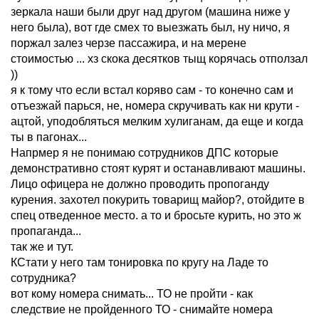
зеркала наши были друг над другом (машина ниже у
него была), вот где смех то выезжать был, ну ничо, я
поржал залез черзе пассажира, и на мерене
стоимостью ... хз скока десятков тыщ корячась отползал
))
я к тому что если встал коряво сам - то конечно сам и
отъезжай парься, не, номера скручивать как ни крути -
ацтой, уподобляться мелким хулиганам, да еще и когда
ты в пагонах...
Напрмер я не понимаю сотрудников ДПС которые
демонстративно стоят курят и останавливают машины.
Лицо офицера не должно проводить пропоганду
курения. захотел покурить товарищ майор?, отойдите в
спец отведенное место. а то и бросьте курить, но это ж
пропаганда...
так же и тут.
КСтати у него там тонировка по кругу на Ладе то
сотрудника?
вот кому номера снимать... ТО не пройти - как
следствие не пройденного ТО - снимайте номера