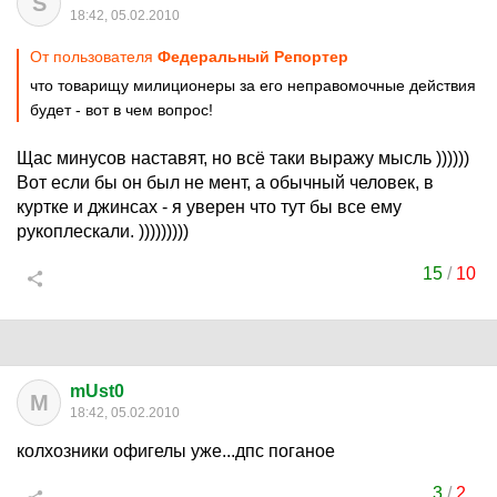
S
18:42, 05.02.2010
От пользователя
Федеральный Репортер
что товарищу милиционеры за его неправомочные действия
будет - вот в чем вопрос!
Щас минусов наставят, но всё таки выражу мысль ))))))
Вот если бы он был не мент, а обычный человек, в
куртке и джинсах - я уверен что тут бы все ему
рукоплескали. )))))))))
15
/
10
mUst0
M
18:42, 05.02.2010
колхозники офигелы уже...дпс поганое
3
/
2