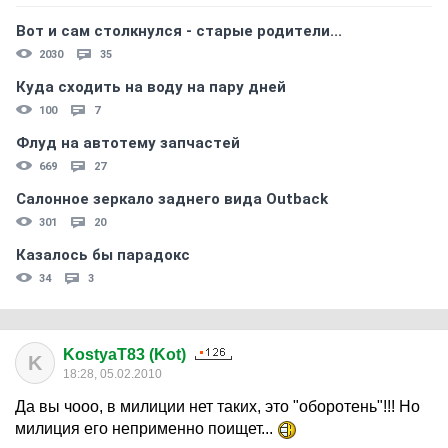
Вот и сам столкнулся - старые родители...
2030
35
Куда сходить на воду на пару дней
100
7
Флуд на автотему запчастей
669
27
Салонное зеркало заднего вида Outback
301
20
Казалось бы парадокс
34
3
KostyaT83 (Kot)
K
18:28, 05.02.2010
Да вы чооо, в милиции нет таких, это "оборотень"!!! Но
милиция его неприменно поищет...