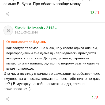
семьях Е_бурга. Про область вообще молчу.
13
/
1
Slavik Hellmash - 2112 -
S
19:01, 05.02.2010
От пользователя
Бздынь
Как поступает apvish - не знаю, но у своего офиса оленям,
перегородившим въезд\выезд - периодически приходится
выкручивать золотники. Да: орут, грозятся, охранники
пытаются жути нагнать, однако: по второму разу ни один не
встал на проезде.
Эта чо, а по лицу в качестве самозащиты собственного
имущества от посягательств на него тебе никто не дал,
не? ) В мусарку на тебя написать надо, слезно
пожаловаться )
2
/
8