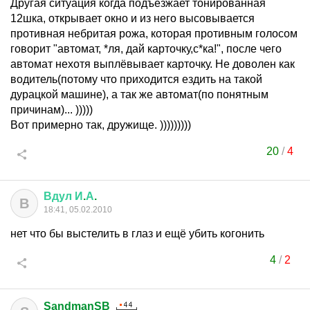
Другая ситуация когда подъезжает тонированная
12шка, открывает окно и из него высовывается
противная небритая рожа, которая противным голосом
говорит "автомат, *ля, дай карточку,с*ка!", после чего
автомат нехотя выплёвывает карточку. Не доволен как
водитель(потому что приходится ездить на такой
дурацкой машине), а так же автомат(по понятным
причинам)... )))))
Вот примерно так, дружище. )))))))))
20
/
4
Вдул
И
.
А
.
В
18:41, 05.02.2010
нет что бы выстелить в глаз и ещё убить когонить
4
/
2
SandmanSB