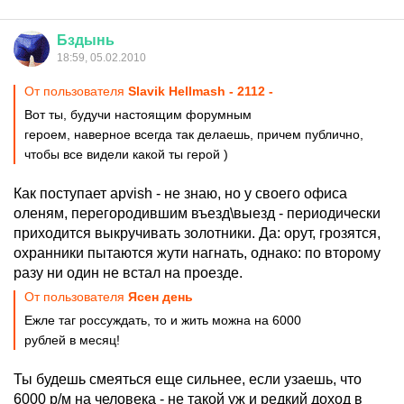
Бздынь
18:59, 05.02.2010
От пользователя
Slavik Hellmash - 2112 -
Вот ты, будучи настоящим форумным
героем, наверное всегда так делаешь, причем публично,
чтобы все видели какой ты герой )
Как поступает apvish - не знаю, но у своего офиса
оленям, перегородившим въезд\выезд - периодически
приходится выкручивать золотники. Да: орут, грозятся,
охранники пытаются жути нагнать, однако: по второму
разу ни один не встал на проезде.
От пользователя
Ясен день
Ежле таг россуждать, то и жить можна на 6000
рублей в месяц!
Ты будешь смеяться еще сильнее, если узаешь, что
6000 р/м на человека - не такой уж и редкий доход в