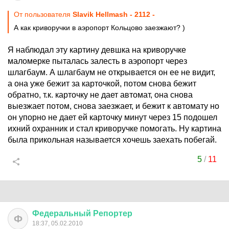
От пользователя
Slavik Hellmash - 2112 -
А как криворучки в аэропорт Кольцово заезжают? )
Я наблюдал эту картину девшка на криворучке
маломерке пыталась залесть в аэропорт через
шлагбаум. А шлагбаум не открывается он ее не видит,
а она уже бежит за карточкой, потом снова бежит
обратно, т.к. карточку не дает автомат, она снова
выезжает потом, снова заезжает, и бежит к автомату но
он упорно не дает ей карточку минут через 15 подошел
ихний охранник и стал криворучке помогать. Ну картина
была прикольная называется хочешь заехать побегай.
5
/
11
Федеральный
Репортер
Ф
18:37, 05.02.2010