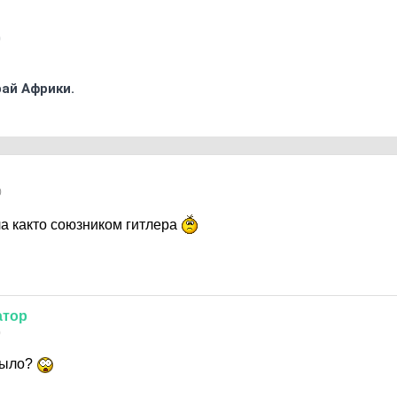
0
ай Африки.
0
а както союзником гитлера
атор
0
было?