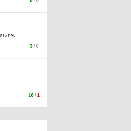
8
/
0
ить им.
3
/
0
16
/
1