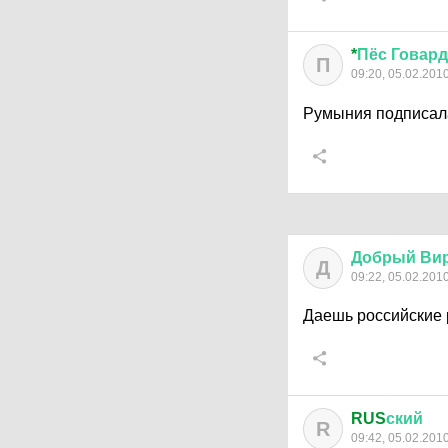
*
Пёс
Говард
П
09:20, 05.02.201
Румыния подписал
Добрый
Ви
Д
09:22, 05.02.201
Даешь российские 
RUS
ский
R
09:42, 05.02.201