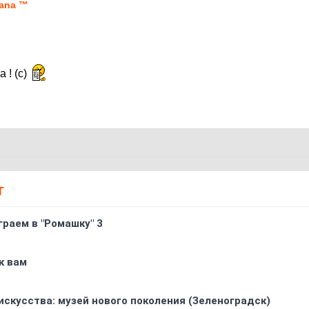
ana ™
 ! (с)
Т
граем в "Ромашку" 3
к вам
искусства: музей нового поколения (Зеленоградск)