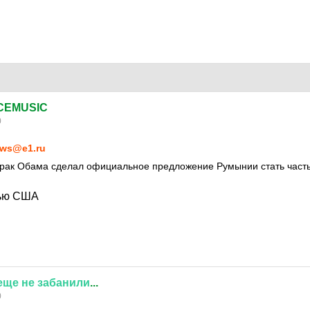
CEMUSIC
0
ws@e1.ru
рак Обама сделал официальное предложение Румынии стать част
стью США
еще
не
забанили
...
0