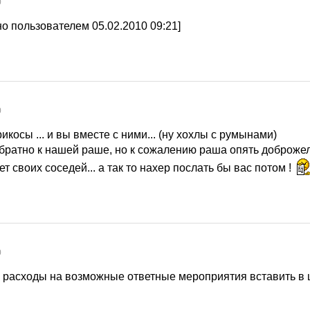
0
о пользователем 05.02.2010 09:21]
0
икосы ... и вы вместе с ними... (ну хохлы с румынами)
братно к нашей раше, но к сожалению раша опять доброже
т своих соседей... а так то нахер послать бы вас потом !
0
и расходы на возможные ответные мероприятия вставить в ц