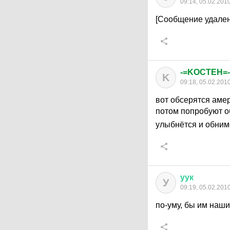
09:14, 05.02.201
[Сообщение удален
-=KOCTEH=-
K
09:18, 05.02.201
вот обсерятся амер
потом попробуют о
улыбнётся и обниме
уук
У
09:19, 05.02.201
по-уму, бы им наш