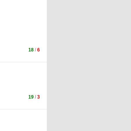
18
/
6
19
/
3