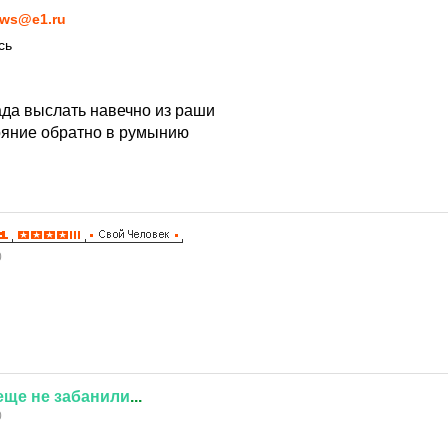
ws@e1.ru
сь
ада выслать навечно из раши
тояние обратно в румынию
0
еще
не
забанили
...
0