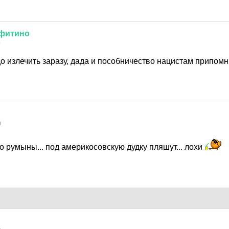
фитино
0
о излечить заразу, дада и пособничество нацистам припомн
0
шо румыны... под америкосовскую дудку пляшут... лохи