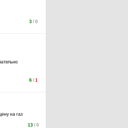
3
/
0
лательно
6
/
1
ену на газ
13
/
0