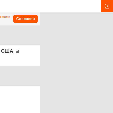
огласие
Согласен
О США