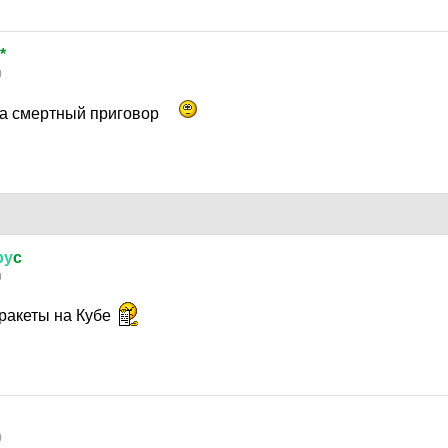
*
0
а смертный приговор
ру
c
0
ракеты на Кубе
0