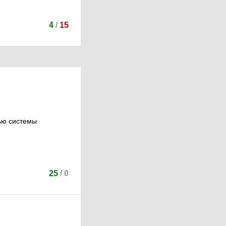
4
/
15
ью системы
25
/
0