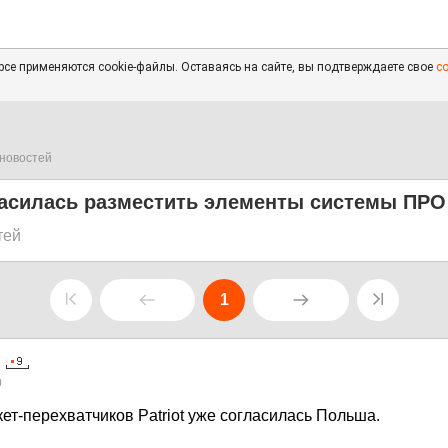
се применяются cookie-файлы. Оставаясь на сайте, вы подтверждаете свое
с
новостей
асилась разместить элементы системы ПР
тей
1
0
ет-перехватчиков Patriot уже согласилась Польша.