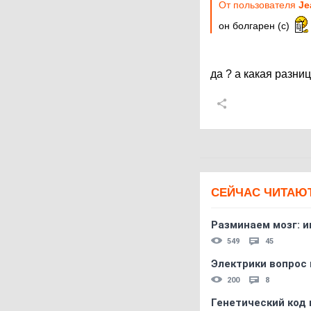
От пользователя
Je
он болгарен (с)
да ? а какая разница
СЕЙЧАС ЧИТАЮ
Разминаем мозг: и
549
45
Электрики вопрос 
200
8
Генетический код 