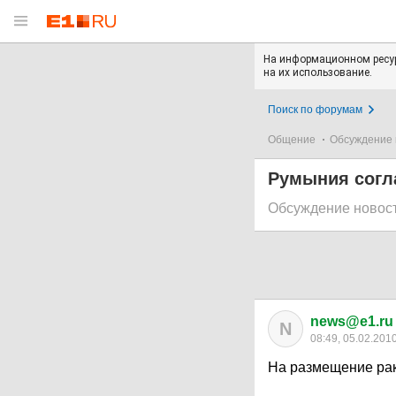
На информационном ресур
на их использование.
Поиск по форумам
Общение
Обсуждение 
Румыния согл
Обсуждение новос
news@e1.ru
N
08:49, 05.02.201
На размещение рак