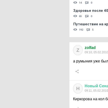
14
0
Здоровье после 4
65
0
Путешествие на кр
192
5
zolfad
Z
09:10, 05.02.201
а румыния уже был
Новый
Сен
Н
09:11, 05.02.201
Киркорова на кол 