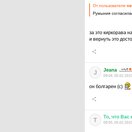
От пользователя
ne
Румыния согласила
за это киркорава н
и вернуть это дос
Jeana
J
09:04, 05.02.201
он болгарен (с)
То
,
что
Вас
Т
09:05, 05.02.201