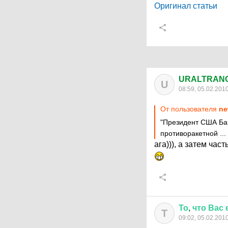
Оригинал статьи
URALTRAN
U
08:59, 05.02.201
От пользователя
ne
"Президент США Ба
противоракетной ...
ага))), а затем ча
То
,
что
Вас
Т
09:02, 05.02.201