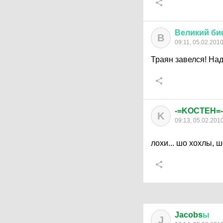
Великий
би
В
09:11, 05.02.201
Траян завелся! Над
-=KOCTEH=-
K
09:13, 05.02.201
лохи... шо хохлы, 
Jacobs
ы
J