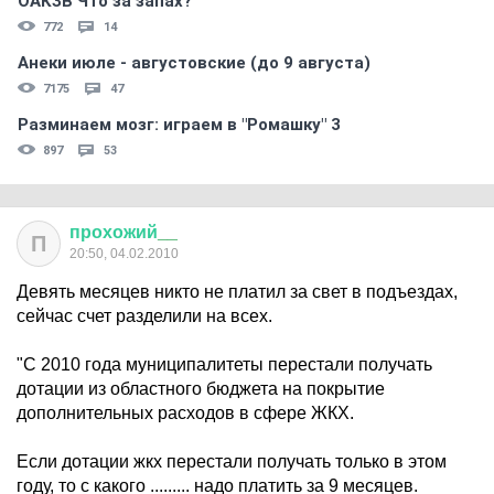
ОАКЗВ Что за запах?
772
14
Анеки июле - августовские (до 9 августа)
7175
47
Разминаем мозг: играем в "Ромашку" 3
897
53
прохожий
__
П
20:50, 04.02.2010
Девять месяцев никто не платил за свет в подъездах,
сейчас счет разделили на всех.
"С 2010 года муниципалитеты перестали получать
дотации из областного бюджета на покрытие
дополнительных расходов в сфере ЖКХ.
Если дотации жкх перестали получать только в этом
году, то с какого ......... надо платить за 9 месяцев.