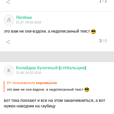
1
/
1
Лилёша
Л
21:37, 04.02.2010
это вам не охи-вздохи, а недописанный текст
3
/
0
Колайдер
булочный
(
стёбальщик
)
К
21:40, 04.02.2010
От пользователя
коромысло
это вам не охи-вздохи, а недописанный текст
вот тока поохают и все на этом заканчиваеться, а вот
нужен наводчик на гаубицу