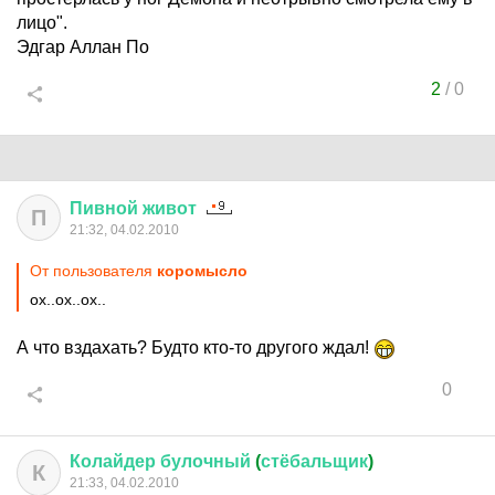
лицо".
Эдгар Аллан По
2
/
0
Пивной
живот
П
21:32, 04.02.2010
От пользователя
коромысло
ох..ох..ох..
А что вздахать? Будто кто-то другого ждал!
0
Колайдер
булочный
(
стёбальщик
)
К
21:33, 04.02.2010