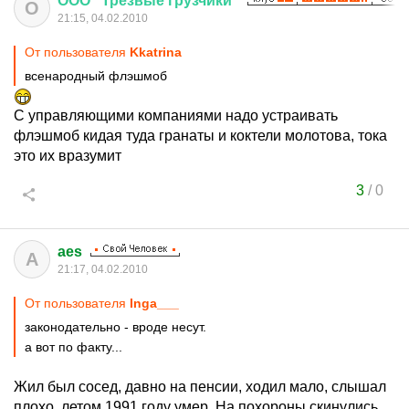
ООО
"
Трезвые
грузчики
"
О
21:15, 04.02.2010
От пользователя
Kkatrina
всенародный флэшмоб
С управляющими компаниями надо устраивать
флэшмоб кидая туда гранаты и коктели молотова, тока
это их вразумит
3
/
0
aes
A
21:17, 04.02.2010
От пользователя
Inga___
законодательно - вроде несут.
а вот по факту...
Жил был сосед, давно на пенсии, ходил мало, слышал
плохо, летом 1991 году умер. На похороны скинулись