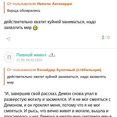
От пользователя
Николо Антинарри
борща обожрались
действительно хватит куйней заниматься, надо
захватить мир
2
/
0
Пивной
живот
П
21:30, 04.02.2010
От пользователя
Колайдер булочный (стёбальщик)
действительно хватит куйней заниматься, надо захватить
мир
"И, завершив свой рассказ, Демон снова упал в
разверстую могилу и засмеялся. И я не мог смеяться с
Демоном, и он проклял меня, потому что я не мог
смеяться. И рысь, что вечно живет в могиле, вышла и
простерлась у ног Демона и неотрывно смотрела ему в