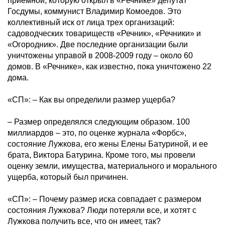
приемной, которую открыл в «Речнике» депутат
Госдумы, коммунист Владимир Комоедов. Это
коллективный иск от лица трех организаций:
садоводческих товариществ «Речник», «Речники» и
«Огородник». Две последние организации были
уничтожены управой в 2008-2009 году – около 60
домов. В «Речнике», как известно, пока уничтожено 22
дома.
«СП»: – Как вы определили размер ущерба?
– Размер определялся следующим образом. 100
миллиардов – это, по оценке журнала «Форбс»,
состояние Лужкова, его жены Елены Батуриной, и ее
брата, Виктора Батурина. Кроме того, мы провели
оценку земли, имущества, материального и морального
ущерба, который был причинен.
«СП»: – Почему размер иска совпадает с размером
состояния Лужкова? Люди потеряли все, и хотят с
Лужкова получить все, что он имеет, так?