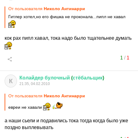
От пользователя
Николо Антинарри
Гитлер хотел,но его фишка не проконала...пипл не хавал
кок рах пипл хавал, тока надо было тщательнее думать
1
/
1
Колайдер
булочный
(
стёбальщик
)
К
21:35, 04.02.2010
От пользователя
Николо Антинарри
евреи не хавали
а наши сьели и подавились тока тогда когда было уже
поздно выплевывать