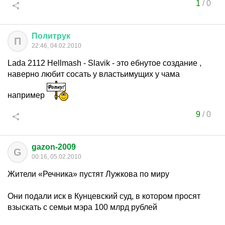
1
/
0
Политрук
П
22:46, 04.02.2010
Lada 2112 Hellmash - Slavik - это eбнутое создание ,
наверно любит cосать у властьимущих у чама
например
9
/
0
gazon-2009
G
00:16, 05.02.2010
Жители «Речника» пустят Лужкова по миру
Они подали иск в Кунцевский суд, в котором просят
взыскать с семьи мэра 100 млрд рублей