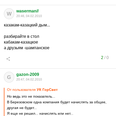
waserman//
W
20:46, 04.02.2010
казакам-казацкий дым...
разбирайте в стол
кабакам-казацкое
а друзьям -шампанское
2
/
0
gazon-2009
G
20:47, 04.02.2010
От пользователя
УК ГорСвет
Но ведь это не показатель...
В Березовском одна компания будет начислять за общее,
другая не будет...
Я еще не решил... начислять или нет...