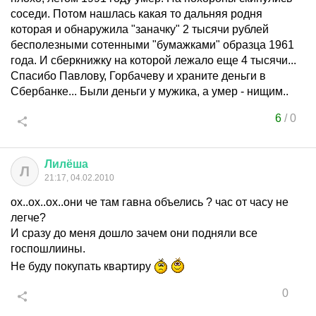
соседи. Потом нашлась какая то дальняя родня
которая и обнаружила "заначку" 2 тысячи рублей
бесполезными сотенными "бумажками" образца 1961
года. И сберкнижку на которой лежало еще 4 тысячи...
Спасибо Павлову, Горбачеву и храните деньги в
Сбербанке... Были деньги у мужика, а умер - нищим..
6
/
0
Лилёша
Л
21:17, 04.02.2010
ох..ох..ох..они че там гавна объелись ? час от часу не
легче?
И сразу до меня дошло зачем они подняли все
госпошлиины.
Не буду покупать квартиру
0