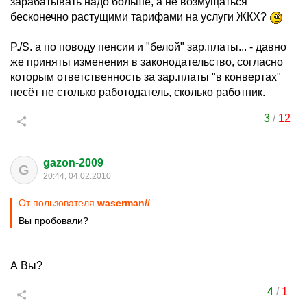
зарабатывать надо больше, а не возмущаться
бесконечно растущими тарифами на услуги ЖКХ?
P./S. а по поводу пенсии и "белой" зар.платы... - давно
же приняты изменения в законодательство, согласно
которым ответственность за зар.платы "в конвертах"
несёт не столько работодатель, сколько работник.
3
/
12
gazon-2009
G
20:44, 04.02.2010
От пользователя
waserman//
Вы пробовали?
А Вы?
4
/
1