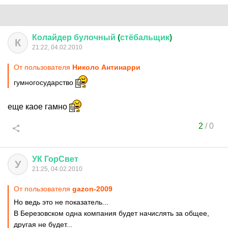
Колайдер
булочный
(
стёбальщик
)
К
21:22, 04.02.2010
От пользователя
Николо Антинарри
гумногосударство
еще каое гамно
2
/
0
УК
ГорСвет
У
21:25, 04.02.2010
От пользователя
gazon-2009
Но ведь это не показатель...
В Березовском одна компания будет начислять за общее,
другая не будет...