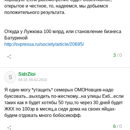
открытое и честное, то, надеемся, мы добьемся
положительного результата.
Откуда у Лужкова 100 млрд, или становление бизнеса
Батуриной
http://svpressa.ru/society/article/20695/
3
/
0
SidrZloi
S
04:10, 05.02.2010
Я один могу *утащить* семерых ОМОНовцев-надо
буксовать...выходить по-жесткому...на улицы Екб...если
таких как я будет хотябы 50 туш,то через 30 дней будет
ЖКХ по 100эр в месяц,а сидя дома на своих яйцах-
будем отдовать много бобосикофф.
6
/
0