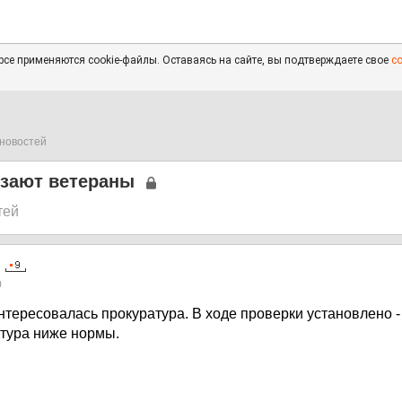
се применяются cookie-файлы. Оставаясь на сайте, вы подтверждаете свое
с
новостей
рзают ветераны
тей
0
нтересовалась прокуратура. В ходе проверки установлено -
тура ниже нормы.