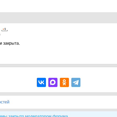
0
и закрыта.
остей
емы закрыто модератором форума.