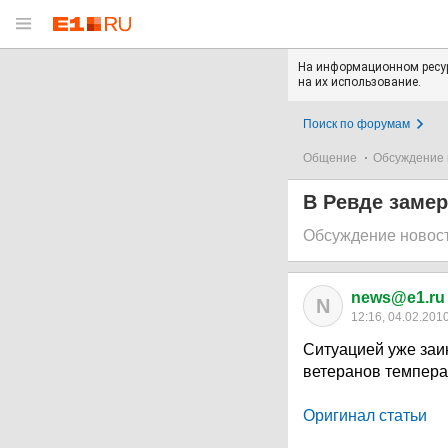
На информационном ресур
на их использование.
Поиск по форумам
Общение
Обсуждение 
В Ревде заме
Обсуждение новос
news@e1.ru
N
12:16, 04.02.201
Ситуацией уже заи
ветеранов темпера
Оригинал статьи