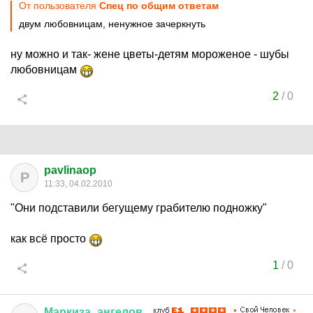
От пользователя
Спец по общим ответам
двум любовницам, ненужное зачеркнуть
ну можно и так- жене цветы-детям мороженое - шубы
любовницам
2
/
0
pavlinaop
P
11:33, 04.02.2010
"Они подставили бегущему грабителю подножку"
как всё просто
1
/
0
Маркиза
_
ангелов