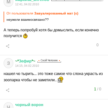
М
12:41, 04.02.2010
От пользователя
Завуалированный мат (c)
неужели взаимосвязано??
А теперь попробуй хотя бы домыслить, если конечно
получится
0
~*
Зефир
*~
З
14:15, 04.02.2010
нашел чо тырить... это тоже самое что слона украсть из
зоопарка чтобы не заметили..
1
/
0
чорный
ворон
Ч