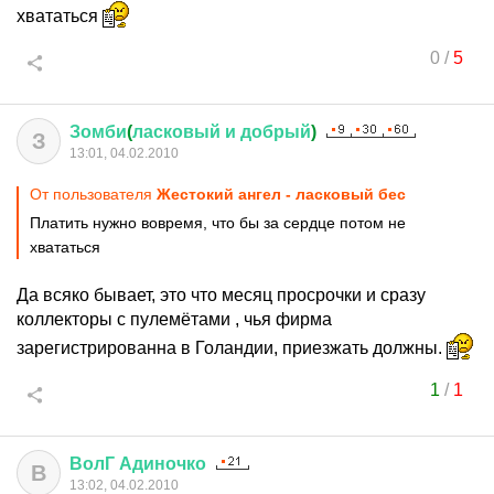
хвататься
0
/
5
Зомби
(
ласковый
и
добрый
)
З
13:01, 04.02.2010
От пользователя
Жестокий ангел - ласковый бес
Платить нужно вовремя, что бы за сердце потом не
хвататься
Да всяко бывает, это что месяц просрочки и сразу
коллекторы с пулемётами , чья фирма
зарегистрированна в Голандии, приезжать должны.
1
/
1
ВолГ
Адиночко
В
13:02, 04.02.2010