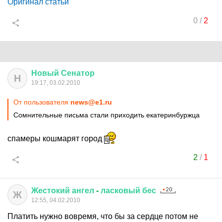
Оригинал статьи
0
/
2
Новый
Сенатор
Н
19:17, 03.02.2010
От пользователя
news@e1.ru
Сомнительные письма стали приходить екатеринбуржца
спамеры кошмарят город
2
/
1
Жестокий
ангел
-
ласковый
бес
Ж
12:55, 04.02.2010
Платить нужно вовремя, что бы за сердце потом не