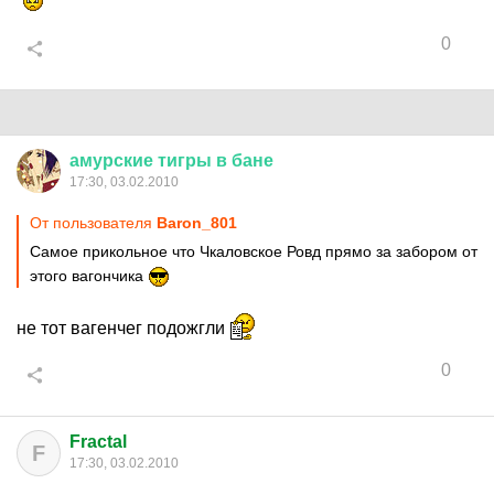
0
амурские
тигры
в
бане
17:30, 03.02.2010
От пользователя
Baron_801
Самое прикольное что Чкаловское Ровд прямо за забором от
этого вагончика
не тот вагенчег подожгли
0
Fractal
F
17:30, 03.02.2010