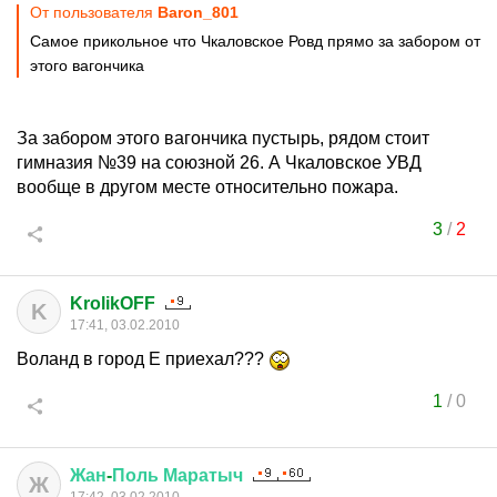
От пользователя
Baron_801
Самое прикольное что Чкаловское Ровд прямо за забором от
этого вагончика
За забором этого вагончика пустырь, рядом стоит
гимназия №39 на союзной 26. А Чкаловское УВД
вообще в другом месте относительно пожара.
3
/
2
KrolikOFF
K
17:41, 03.02.2010
Воланд в город Е приехал???
1
/
0
Жан
-
Поль
Маратыч
Ж