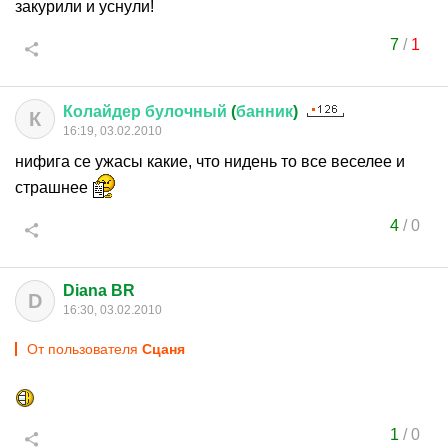
закурили и уснули!
7
/
1
Колайдер
булочный
(
банник
)
К
16:19, 03.02.2010
нифига се ужасы какие, что нидень то все веселее и
страшнее
4
/
0
Diana BR
D
16:30, 03.02.2010
От пользователя
Сцаня
1
/
0