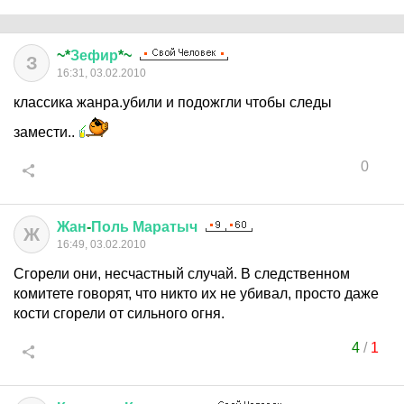
~*
Зефир
*~
З
16:31, 03.02.2010
классика жанра.убили и подожгли чтобы следы
замести..
0
Жан
-
Поль
Маратыч
Ж
16:49, 03.02.2010
Сгорели они, несчастный случай. В следственном
комитете говорят, что никто их не убивал, просто даже
кости сгорели от сильного огня.
4
/
1