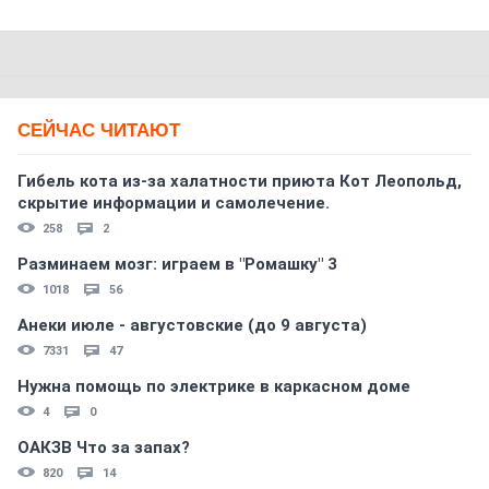
СЕЙЧАС ЧИТАЮТ
Гибель кота из-за халатности приюта Кот Леопольд,
скрытиe информации и самолечение.
258
2
Разминаем мозг: играем в "Ромашку" 3
1018
56
Анеки июле - августовские (до 9 августа)
7331
47
Нужна помощь по электрике в каркасном доме
4
0
ОАКЗВ Что за запах?
820
14