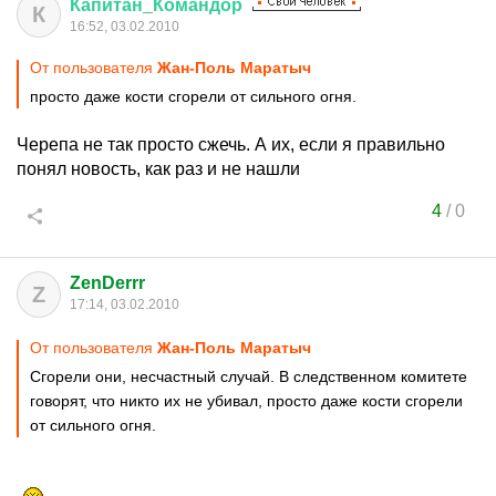
Капитан
_
Командор
К
16:52, 03.02.2010
От пользователя
Жан-Поль Маратыч
просто даже кости сгорели от сильного огня.
Черепа не так просто сжечь. А их, если я правильно
понял новость, как раз и не нашли
4
/
0
ZenDerrr
Z
17:14, 03.02.2010
От пользователя
Жан-Поль Маратыч
Сгорели они, несчастный случай. В следственном комитете
говорят, что никто их не убивал, просто даже кости сгорели
от сильного огня.