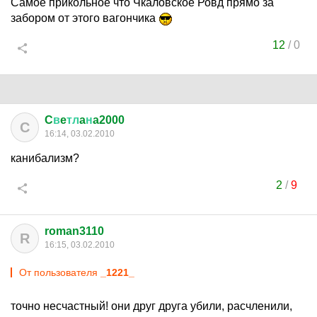
Самое прикольное что Чкаловское Ровд прямо за
забором от этого вагончика
12
/
0
C
в
e
тл
a
н
a2000
C
16:14, 03.02.2010
канибализм?
2
/
9
roman3110
R
16:15, 03.02.2010
От пользователя
_1221_
точно несчастный! они друг друга убили, расчленили,