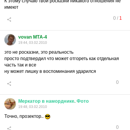
К этому случаю твои росказни никакого отношения не
имеют
0
/
1
vovan MTA-4
19:44, 03.02.2010
это не росказни, это реальность
просто подтвердил что может отгореть как отдельная
часть так и все
ну может лишку в воспоминания ударился
0
Меркатор
в
наморднике
.
Фото
19:48, 03.02.2010
Точно, прозектор..
0