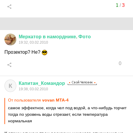
1
/
3
Меркатор
в
наморднике
.
Фото
19:32, 03.02.2010
Прозектор? Не?
0
Капитан
_
Командор
К
19:38, 03.02.2010
От пользователя
vovan MTA-4
самое эффектное, когда чел под водой, а что-нибудь торчит
тогда по уровень воды отрезает, если температура
нормальная