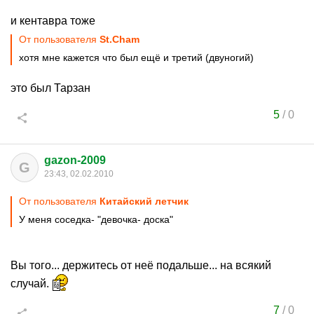
и кентавра тоже
От пользователя
St.Cham
хотя мне кажется что был ещё и третий (двуногий)
это был Тарзан
5
/
0
gazon-2009
G
23:43, 02.02.2010
От пользователя
Китайский летчик
У меня соседка- "девочка- доска"
Вы того... держитесь от неё подальше... на всякий
случай.
7
/
0