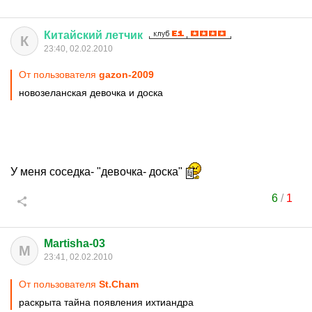
Китайский
летчик
К
23:40, 02.02.2010
От пользователя
gazon-2009
новозеланская девочка и доска
У меня соседка- "девочка- доска"
6
/
1
Martisha-03
M
23:41, 02.02.2010
От пользователя
St.Cham
раскрыта тайна появления ихтиандра