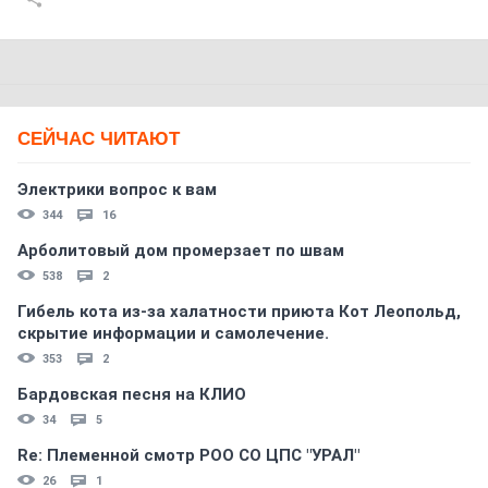
СЕЙЧАС ЧИТАЮТ
Электрики вопрос к вам
344
16
Арболитовый дом промерзает по швам
538
2
Гибель кота из-за халатности приюта Кот Леопольд,
скрытиe информации и самолечение.
353
2
Бардовская песня на КЛИО
34
5
Re: Племеннoй смoтр РOO CO ЦПС "УРАЛ"
26
1