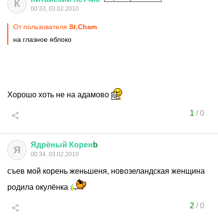
К
00:33, 03.02.2010
От пользователя
St.Cham
на глазное яблоко
Хорошо хоть не на адамово
1
/
0
Ядрёный
Корен
b
Я
00:34, 03.02.2010
съев мой корень женьшеня, новозеландская женщина
родила окулёнка
2
/
0