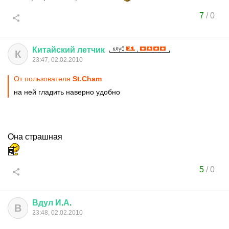
7
/
0
Китайский
летчик
К
23:47, 02.02.2010
От пользователя
St.Cham
на ней гладить наверно удобно
Она страшная
5
/
0
Вдул
И
.
А
.
В
23:48, 02.02.2010