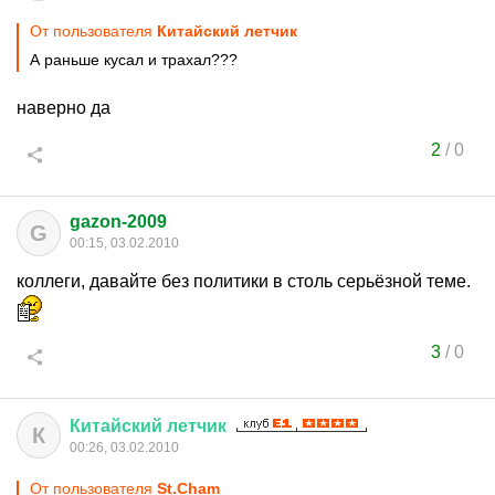
От пользователя
Китайский летчик
А раньше кусал и трахал???
наверно да
2
/
0
gazon-2009
G
00:15, 03.02.2010
коллеги, давайте без политики в столь серьёзной теме.
3
/
0
Китайский
летчик
К
00:26, 03.02.2010
От пользователя
St.Cham