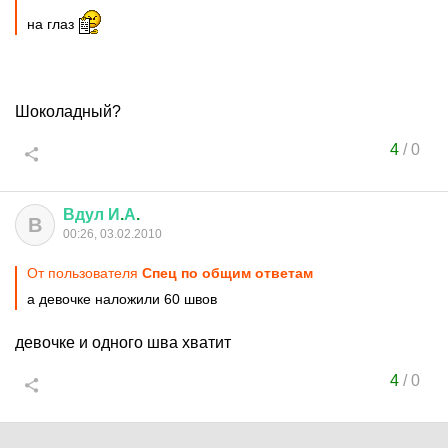
на глаз
Шоколадный?
4
/
0
Вдул
И
.
А
.
В
00:26, 03.02.2010
От пользователя
Спец по общим ответам
а девочке наложили 60 швов
девочке и одного шва хватит
4
/
0