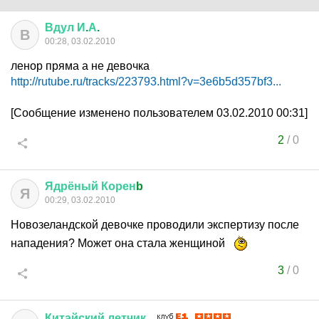
Вдул
И
.
А
.
В
00:28, 03.02.2010
ленор пряма а не девочка
http://rutube.ru/tracks/223793.html?v=3e6b5d357bf3...
[Сообщение изменено пользователем 03.02.2010 00:31]
2
/
0
Ядрёный
Корен
b
Я
00:29, 03.02.2010
Новозеландской девочке проводили экспертизу после
нападения? Может она стала женщиной
3
/
0
Китайский
летчик