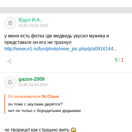
Вдул
И
.
А
.
В
23:44, 02.02.2010
у меня есть фотка где медведь укусил мужика и
представьте он его не трахнул
http://www.e1.ru/fun/photo/view_pic.php/p/a0916144...
5
/
1
gazon-2009
G
23:45, 02.02.2010
От пользователя
St.Cham
он тоже с акулами дерётся?
нет он тольо с бородатыми дядьками
чо творицо! как страшно жить