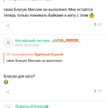
свою Благую Миссию он выполнил. Мне остаётся
теперь только пожимать йайками и жить с этим
3
/
0
Китайский
летчик
К
00:53, 03.02.2010
От пользователя
Ядрёный Коренb
свою Благую Миссию он выполнил
Благую для кого?
1
/
0
Ядрёный
Корен
b