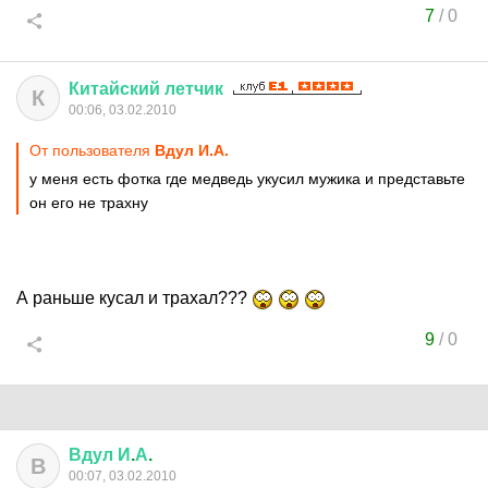
7
/
0
Китайский
летчик
К
00:06, 03.02.2010
От пользователя
Вдул И.А.
у меня есть фотка где медведь укусил мужика и представьте
он его не трахну
А раньше кусал и трахал???
9
/
0
Вдул
И
.
А
.
В
00:07, 03.02.2010