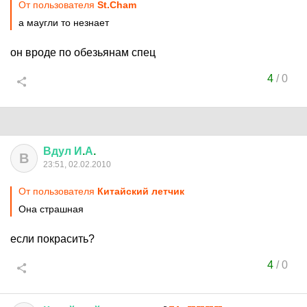
От пользователя
St.Cham
а маугли то незнает
он вроде по обезьянам спец
4
/
0
Вдул
И
.
А
.
В
23:51, 02.02.2010
От пользователя
Китайский летчик
Она страшная
если покрасить?
4
/
0