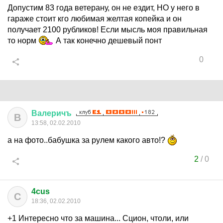
Допустим 83 года ветерану, он не ездит, НО у него в
гараже стоит кго любимая желтая копейка и он
получает 2100 рубликов! Если мысль моя правильная
то норм
А так конечно дешевый понт
0
Валеричъ
В
13:58, 02.02.2010
а на фото..бабушка за рулем какого авто!?
2
/
0
4cus
C
18:36, 02.02.2010
+1 Интересно что за машина... Сцион, чтоли, или