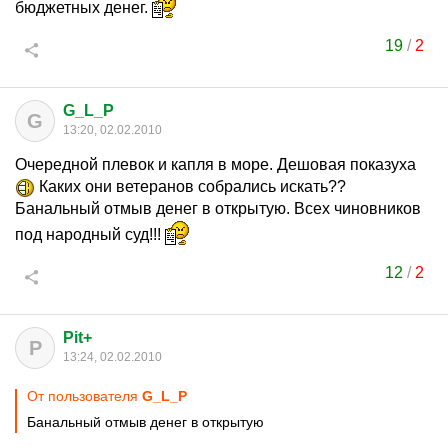
бюджетных денег.
19
/
2
G_L_P
G
13:20, 02.02.2010
Очередной плевок и капля в море. Дешовая показуха
Каких они ветеранов собрались искать??
Банальный отмыв денег в открытую. Всех чиновников
под народный суд!!!
12
/
2
Pit+
P
13:24, 02.02.2010
От пользователя
G_L_P
Банальный отмыв денег в открытую