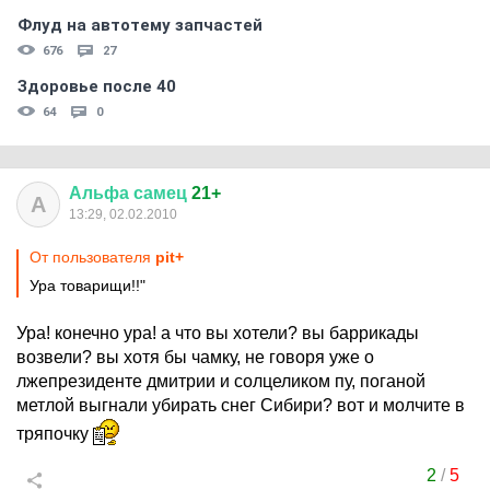
Флуд на автотему запчастей
676
27
Здоровье после 40
64
0
Альфа
самец
21+
А
13:29, 02.02.2010
От пользователя
pit+
Ура товарищи!!"
Ура! конечно ура! а что вы хотели? вы баррикады
возвели? вы хотя бы чамку, не говоря уже о
лжепрезиденте дмитрии и солцеликом пу, поганой
метлой выгнали убирать снег Сибири? вот и молчите в
тряпочку
2
/
5