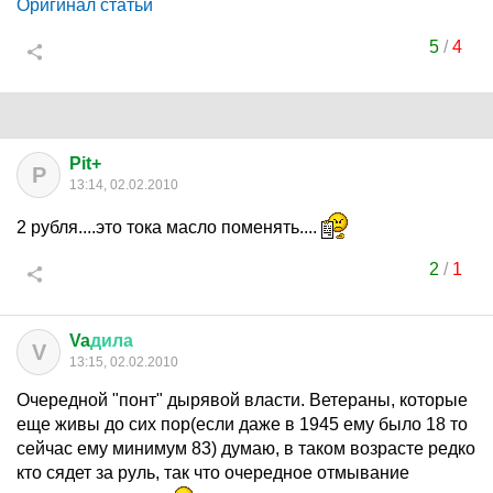
Оригинал статьи
5
/
4
Pit+
P
13:14, 02.02.2010
2 рубля....это тока масло поменять....
2
/
1
Va
дила
V
13:15, 02.02.2010
Очередной "понт" дырявой власти. Ветераны, которые
еще живы до сих пор(если даже в 1945 ему было 18 то
сейчас ему минимум 83) думаю, в таком возрасте редко
кто сядет за руль, так что очередное отмывание