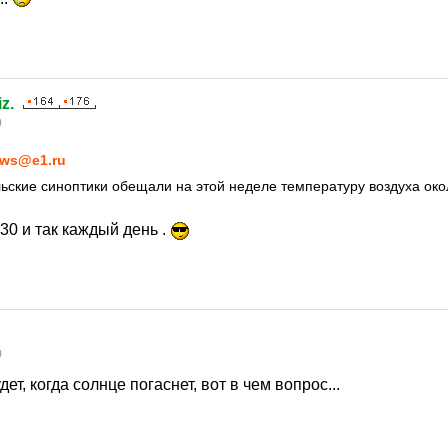
z.
0
ws@e1.ru
ьские синоптики обещали на этой неделе температуру воздуха окол
-30 и так каждый день .
0
удет, когда солнце погаснет, вот в чем вопрос...