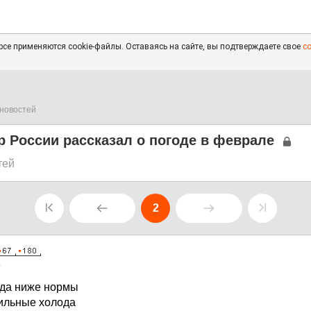
се применяются cookie-файлы. Оставаясь на сайте, вы подтверждаете свое
с
новостей
 России рассказал о погоде в феврале
тей
2
0
ода ниже нормы
сильные холода