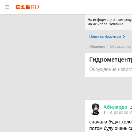
На информационном ресур
на их использование.
Поиск по форумам
Общение
Обсуждение 
Гидрометцентр
Обсуждение новос
Абилардо
11:16, 02.02.201
сначала будут хол
потом буду очень 