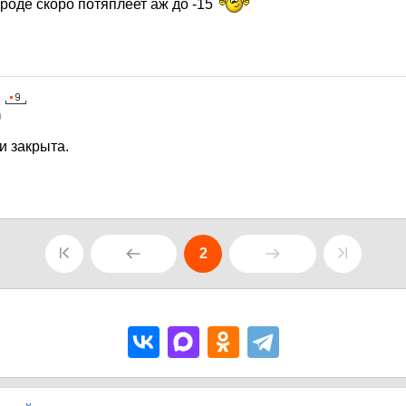
вроде скоро потяплеет аж до -15
0
и закрыта.
2