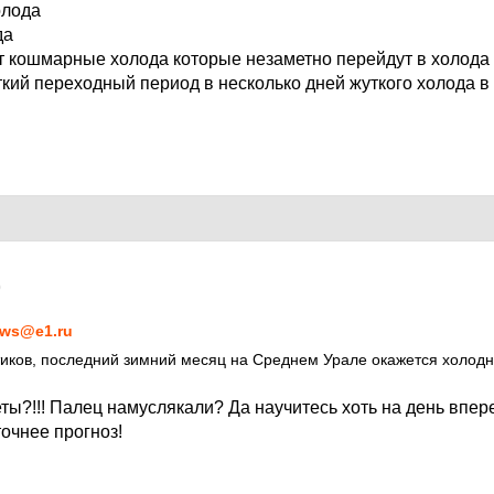
олода
да
ут кошмарные холода которые незаметно перейдут в холод
ткий переходный период в несколько дней жуткого холода 
0
ws@e1.ru
иков, последний зимний месяц на Среднем Урале окажется холод
ты?!!! Палец намуслякали? Да научитесь хоть на день впер
точнее прогноз!