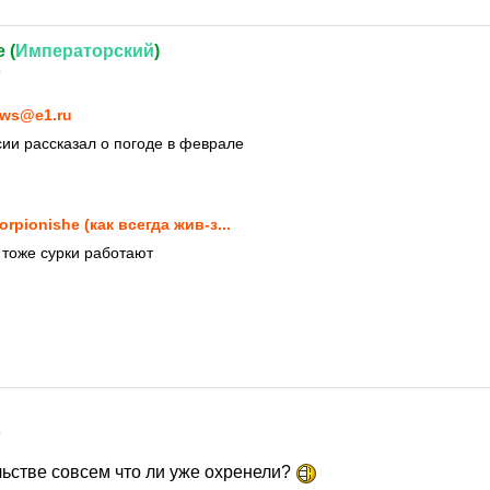
 (
Императорский
)
0
ws@e1.ru
ии рассказал о погоде в феврале
orpionishe (как всегда жив-з...
тоже сурки работают
0
льстве совсем что ли уже охренели?