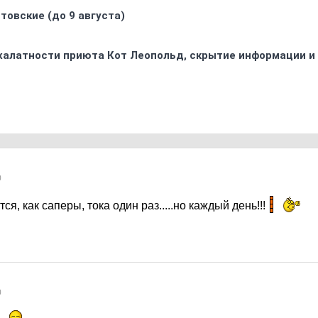
товские (до 9 августа)
 халатности приюта Кот Леопольд, скрытиe информации и
0
я, как саперы, тока один раз.....но каждый день!!!
0
..