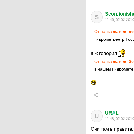
Scorpionishe
S
11:46, 02.02.201
От пользователя
ne
Гидрометцентр Росс
я ж говорил
От пользователя
Sc
в нашем Гидромете 
UR
А
L
U
11:48, 02.02.201
Они там в правите