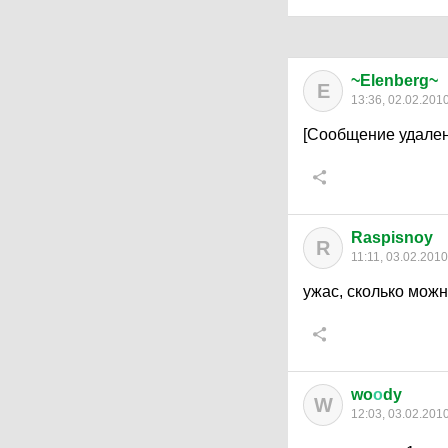
~Elenberg~
E
13:36, 02.02.201
[Сообщение удален
Raspisnoy
R
11:11, 03.02.2010
ужас, сколько можн
wo
о
dy
W
12:03, 03.02.201