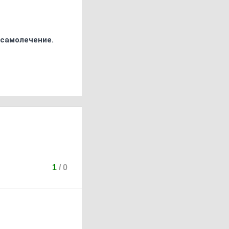
 самолечение.
1
/
0