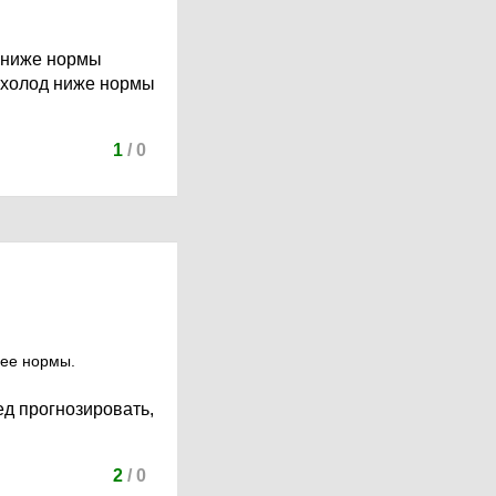
а ниже нормы
в холод ниже нормы
1
/
0
нее нормы.
ед прогнозировать,
2
/
0