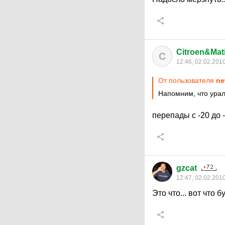
Citroen&Mati
C
12:46, 02.02.201
От пользователя
ne
Напомним, что урал
перепады с -20 до 
gzcat
12:47, 02.02.201
Это что... вот что б