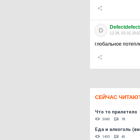
Defectdefect
D
12:26, 02.02.201
глобальное потепл
СЕЙЧАС ЧИТАЮ
Что то прилетело
3043
78
Еда и алкоголь (в
1433
45