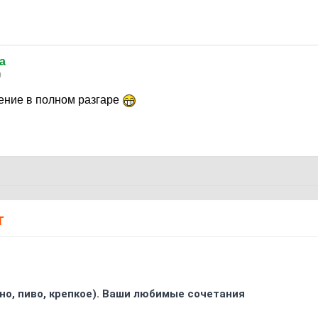
a
0
ение в полном разгаре
Т
ино, пиво, крепкое). Ваши любимые сочетания