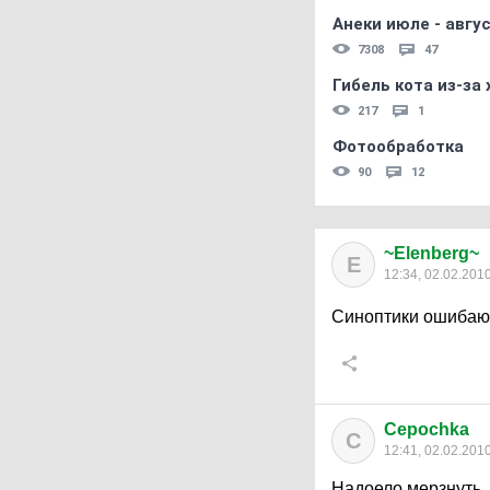
Анеки июле - авгус
7308
47
Гибель кота из-за
217
1
Фотообработка
90
12
~Elenberg~
E
12:34, 02.02.201
Синоптики ошибаютс
Cepochka
C
12:41, 02.02.201
Надоело мерзнуть..