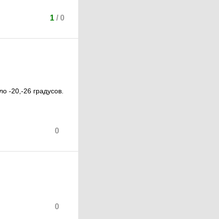
1
/
0
о -20,-26 градусов.
0
0