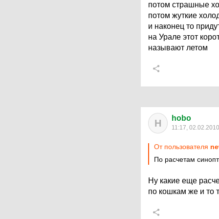
потом страшные х
потом жуткие холо
и наконец то прид
на Урале этот коро
называют летом
hobo
H
11:17, 02.02.201
От пользователя
ne
По расчетам синопт
Ну какие еще расче
по кошкам же и то 