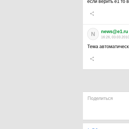
если верить е1 то 
news@e1.ru
N
16:26, 03.03.201
Тема автоматическ
Поделиться