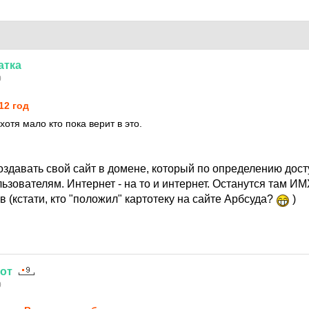
атка
0
12 год
отя мало кто пока верит в это.
создавать свой сайт в домене, который по определению дос
зователям. Интернет - на то и интернет. Останутся там ИМ
 (кстати, кто "положил" картотеку на сайте Арбсуда?
)
от
0