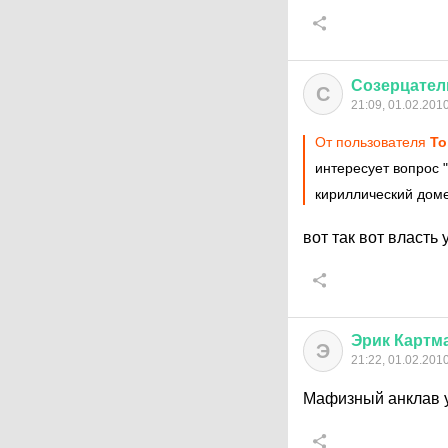
Созерцател
С
21:09, 01.02.201
От пользователя
То
интересует вопрос "
кириллический доме
вот так вот власть
Эрик
Картм
Э
21:22, 01.02.201
Мафизный анклав у