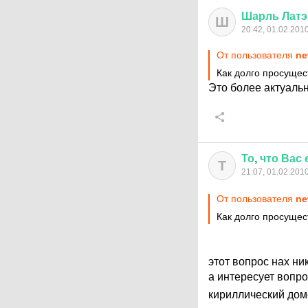
Шарль
Латэ
Ш
20:42, 01.02.201
От пользователя
ne
Как долго просущес
Это более актуальн
То
,
что
Вас
Т
21:07, 01.02.201
От пользователя
ne
Как долго просущес
этот вопрос нах ник
а интересует вопро
кириллический дом