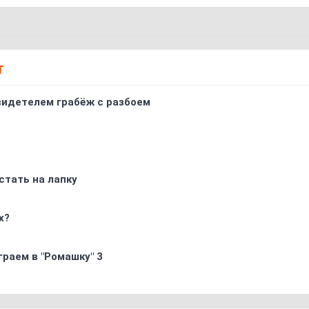
Т
видетелем грабёж с разбоем
стать на лапку
х?
граем в "Ромашку" 3