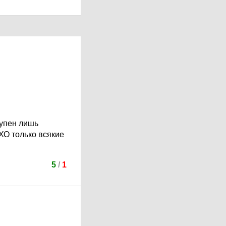
тупен лишь
ХО только всякие
5
/
1