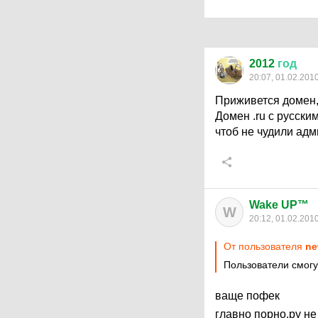
2012
год
20:07, 01.02.201
Приживется домен, 
Домен .ru с русски
чтоб не чудили адм
Wake UP™
W
20:12, 01.02.201
От пользователя
ne
Пользователи смогу
ваще пофек
главно порно.ру н