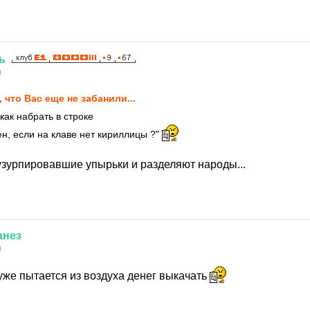
ь
0
, что Вас еще не забанили...
как набрать в строке
н, если на клаве нет кириллицы ?"
 узурпировавшие упырьки и разделяют народы...
анез
0
же пытается из воздуха денег выкачать