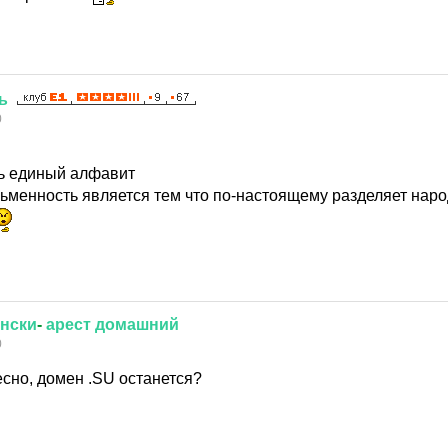
ь
0
ь единый алфавит
исьменность является тем что по-настоящему разделяет нар
нски
-
арест
домашний
0
сно, домен .SU останется?