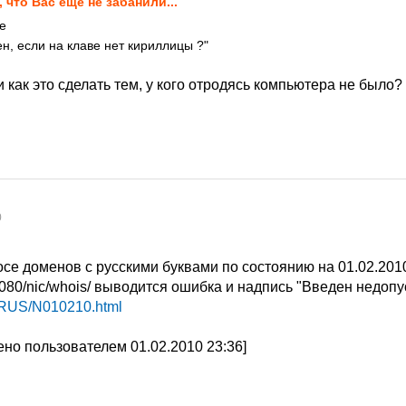
, что Вас еще не забанили...
ке
н, если на клаве нет кириллицы ?"
 как это сделать тем, у кого отродясь компьютера не было?
0
осе доменов с русскими буквами по состоянию на 01.02.201
8080/nic/whois/ выводится ошибка и надпись "Введен недоп
u/RUS/N010210.html
но пользователем 01.02.2010 23:36]