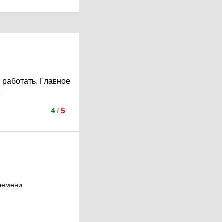
т работать. Главное
.
4
/
5
ремени.