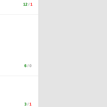
12
/
1
6
/
0
3
/
1