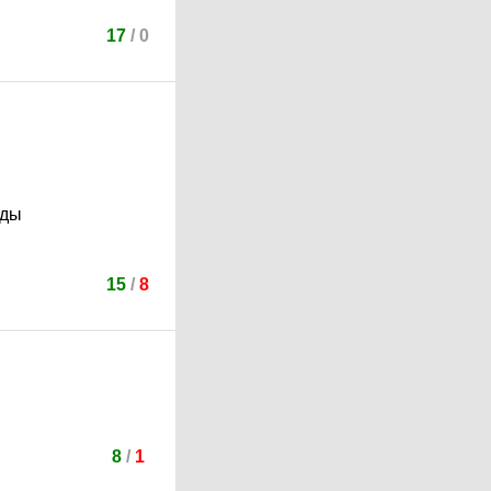
17
/
0
оды
15
/
8
8
/
1