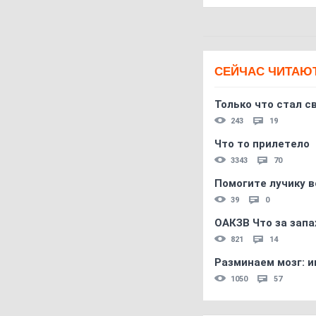
СЕЙЧАС ЧИТАЮ
Только что стал с
243
19
Что то прилетело
3343
70
Помогите лучику в
39
0
ОАКЗВ Что за запа
821
14
Разминаем мозг: и
1050
57