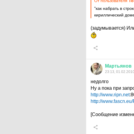
От пользователя
То
"как набрать в стро
кириллический доме
(задумывается) Или
Мартьянов
23:13, 01.02.201
недолго
Ну а пока при запр
http://www.ripn.net
:
http://www.fascn.e
[Сообщение измене