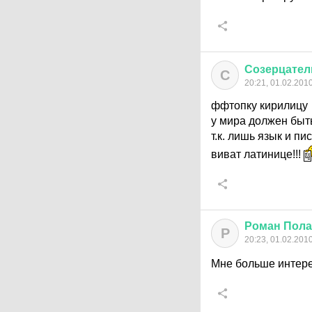
Созерцател
С
20:21, 01.02.201
ффтопку кирилицу
у мира должен быт
т.к. лишь язык и п
виват латинице!!!
Роман
Пола
Р
20:23, 01.02.201
Мне больше интере