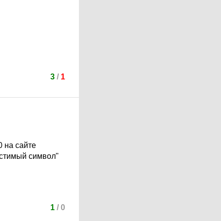
3
/
1
0 на сайте
устимый символ"
1
/
0