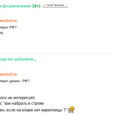
н
(
ограничение
16+)
0
ws@e1.ru
твует РФ?
о.
еще
не
забанили
...
0
ws@e1.ru
твует домен .РФ?
ого не интересует,
с "как набрать в строке
ен, если на клаве нет кириллицы ?"