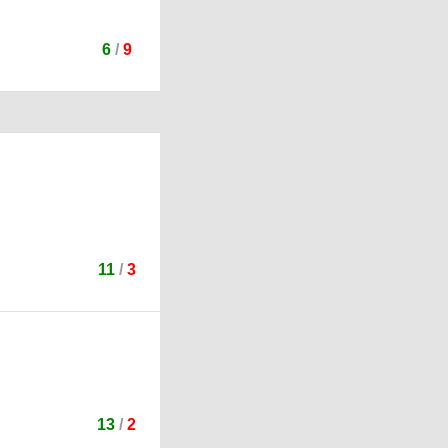
6
/
9
11
/
3
13
/
2