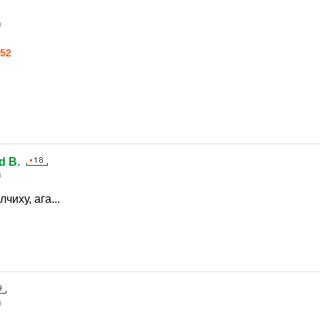
0
52
d B.
0
чиху, ага...
0