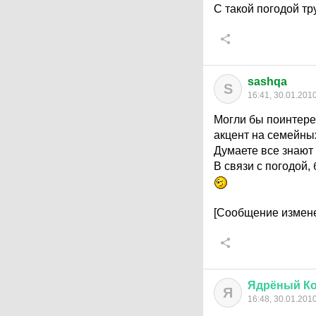
С такой погодой тр
sashqa
S
16:41, 30.01.201
Могли бы поинтерес
акцент на семейны
Думаете все знают 
В связи с погодой,
[Сообщение измене
Ядрёный
К
Я
16:48, 30.01.201