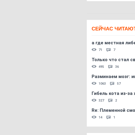
СЕЙЧАС ЧИТАЮ
а где местная либ
71
7
Только что стал с
495
36
Разминаем мозг: и
1063
57
Гибель кота из-за
327
2
Re: Племеннoй см
14
1