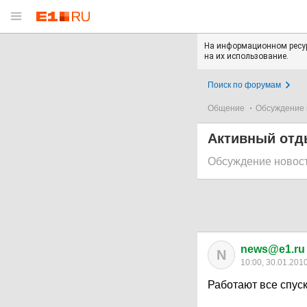
На информационном ресур
на их использование.
Поиск по форумам
Общение
Обсуждение 
Активный отды
Обсуждение новос
news@e1.ru
N
10:00, 30.01.201
Работают все спуск