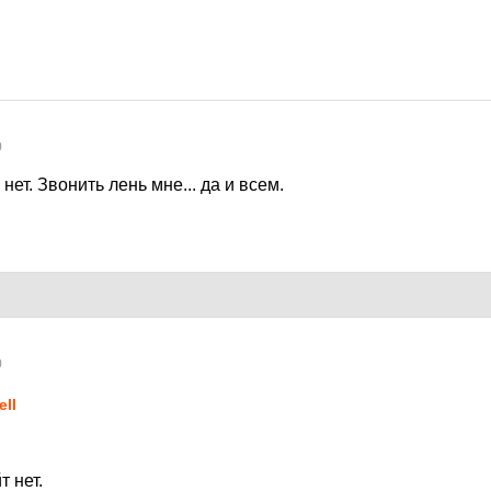
0
 нет. Звонить лень мне... да и всем.
0
ell
т нет.