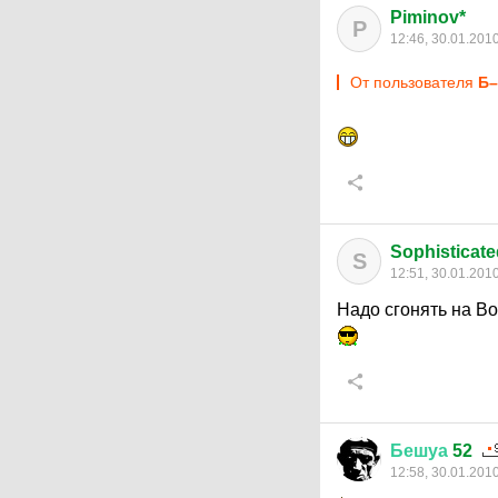
Piminov*
P
12:46, 30.01.201
От пользователя
Б–
Sophisticate
S
12:51, 30.01.201
Надо сгонять на Вол
Бешуа
52
12:58, 30.01.201