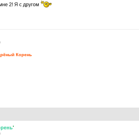
мне 2! Я с другом
0
рёный Кopень
орень
'
0