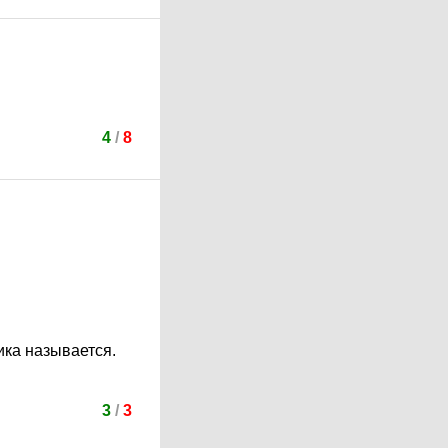
4
/
8
ика называется.
3
/
3