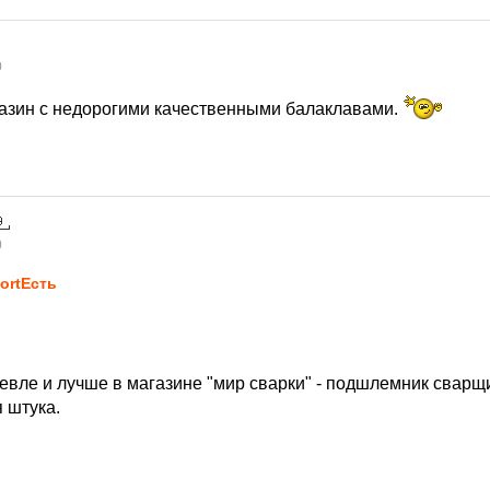
0
газин с недорогими качественными балаклавами.
0
ortЕсть
шевле и лучше в магазине "мир сварки" - подшлемник сварщ
 штука.