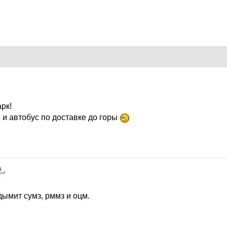
0
рк!
и автобус по доставке до горы
0
дымит сумз, рммз и оцм.