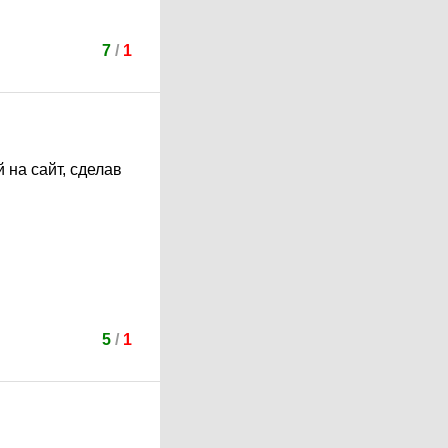
7
/
1
 на сайт, сделав
5
/
1