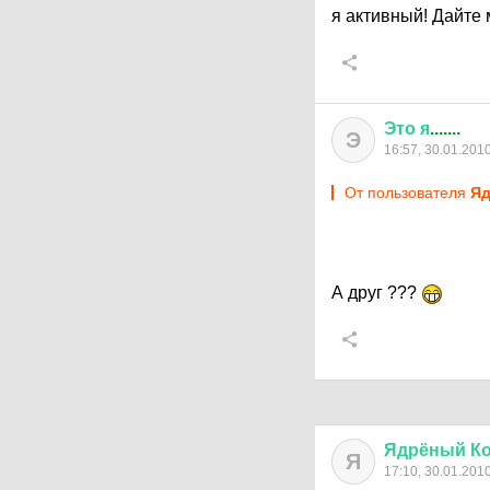
я активный! Дайте 
Это
я
.......
Э
16:57, 30.01.201
От пользователя
Яд
А друг ???
Ядрёный
К
Я
17:10, 30.01.201