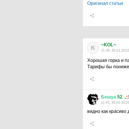
Оригинал статьи
~KOL~
K
11:38, 30.01.201
Хорошая горка и па
Тарифы бы пониже 
Бешуа
52
11:42, 30.01.201
видно как красиво 