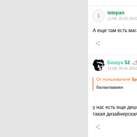
istepan
I
12:06, 30.01.201
А еще там есть ма
Бешуа
52
12:08, 30.01.201
От пользователя
Sp
балаклавами.
у нас есть еще де
такая дизайнерская