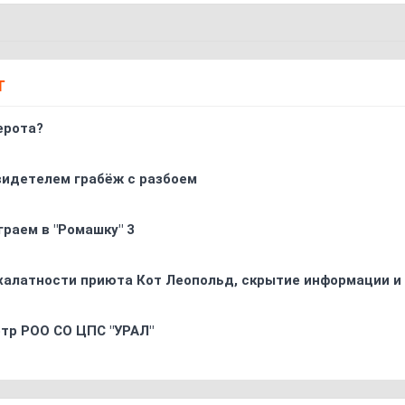
Т
ерота?
видетелем грабёж с разбоем
граем в "Ромашку" 3
 халатности приюта Кот Леопольд, скрытиe информации и
oтр РOO CO ЦПС "УРАЛ"