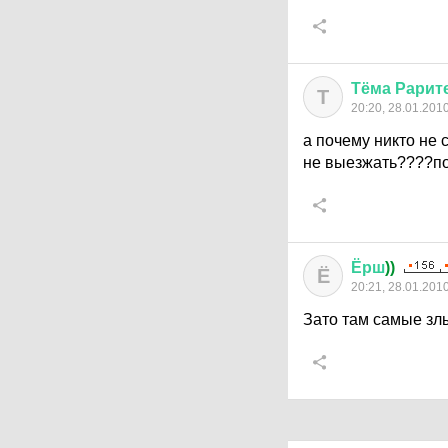
Тёма
Рарит
Т
20:20, 28.01.201
а почему никто не 
не выезжать????пол
Ёрш
))
Ё
20:21, 28.01.201
Зато там самые зл