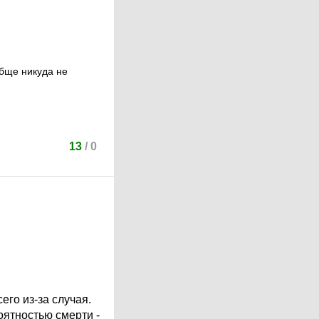
обще никуда не
13
/
0
его из-за случая.
оятностью смерти -