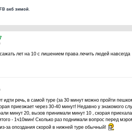
FB акб зимой.
7
0
 сажать лет на 10 с лишением права лечить людей навсегда
0
т идти речь, в самой туре (за 30 минут можно пройти пешко
корая приезжает через 30-40 минут! Недавно у знакомого сл
рали минут 20, вызов принимали минут 10 , скорая приехала 
того - 1ч10мин! Сколько раз поднимали вопрос перед мэром, 
 из-за опоздания скорой в нижней туре обычный!