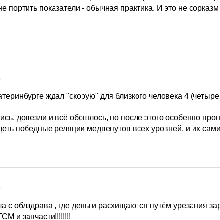
не портить показатели - обычная практика. И это не сорказм
0
теринбурге ждал "скорую" для близкого человека 4 (четыре)
ись, довезли и всё обошлось, но после этого особенно про
еть победные реляции медвепутов всех уровней, и их сами
0
а с облздрава , где деньги расхищаются путём урезания за
М и запчасти!!!!!!!!