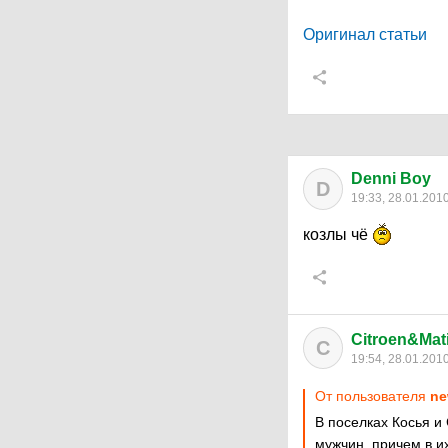
Оригинал статьи
Denni Boy
D
19:33, 28.01.201
козлы чё
Citroen&Mati
C
19:54, 28.01.201
От пользователя
ne
В поселках Косья и
мужчин, причем в и