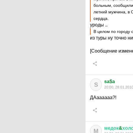
больным, сообщили 
летний мужчина, в 
сердца.
уроды ..
В целом по городу 
из туры ну точно н
[Сообщение измене
sa$a
S
20:00, 28.01.201
ДАаааааа?!
медок
&
хол
М