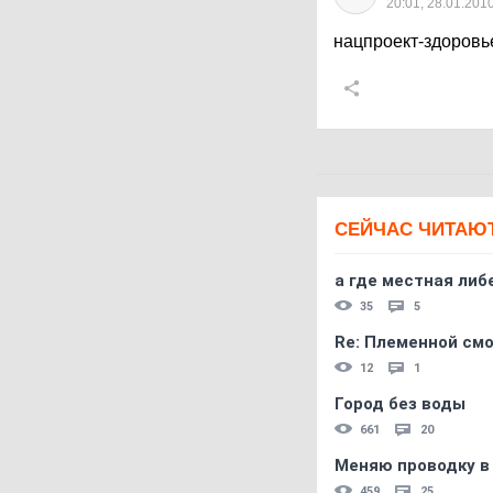
20:01, 28.01.201
нацпроект-здоровь
СЕЙЧАС ЧИТАЮ
а где местная либ
35
5
Re: Племеннoй см
12
1
Город без воды
661
20
Меняю проводку в
459
25