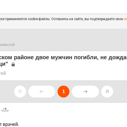
се применяются cookie-файлы. Оставаясь на сайте, вы подтверждаете свое
с
новостей
ском районе двое мужчин погибли, не дожд
щи"
тей
1
0
т врачей.