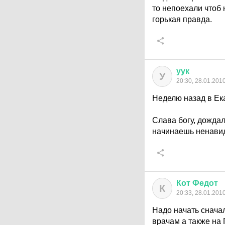
то непоехали чтоб 
горькая правда.
уук
У
20:30, 28.01.201
Неделю назад в Ека
Слава богу, дождал
начинаешь ненавид
Кот
Федот
К
20:33, 28.01.201
Надо начать сначал
врачам а также на ГС