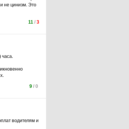
 и не цинизм. Это
11
/
3
 часа.
никновенно
х.
9
/
0
рплат водителям и