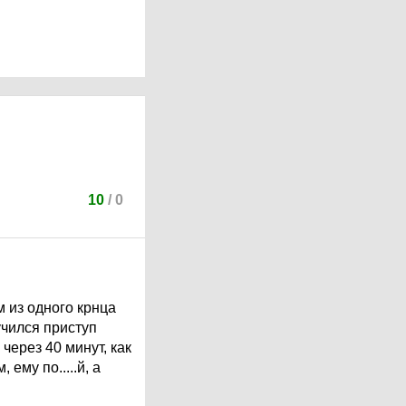
10
/
0
м из одного крнца
учился приступ
через 40 минут, как
ему по.....й, а