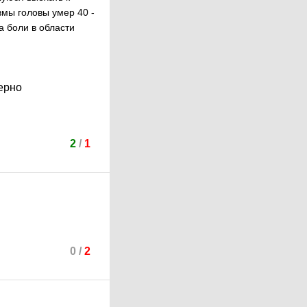
вмы головы умер 40 -
а боли в области
мерно
2
/
1
0
/
2