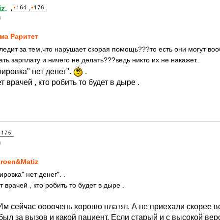
z.
0
ма Раритет
следит за тем,что нарушает скорая помощь???то есть они могут во
ть зарплату и ничего не делать???ведь никто их не накажет..
ировка" нет денег".
.
т врачей , кто робить то будет в дыре .
0
troen&Matiz
овка" нет денег". .
т врачей , кто робить то будет в дыре .
 Им сейчас оооочень хорошо платят. А не приехали скорее вс
был за вызов и какой пациент. Если старый и с высокой вер