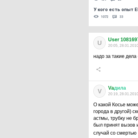
У кого есть опыт E
1072
33
User 108169
U
20:05, 28.01.201
надо за такие дела
Va
дила
V
20:19, 28.01.201
О какой Косье може
города в другой) с
астмы, трубку не б
был принят вызов и
случай со смертью