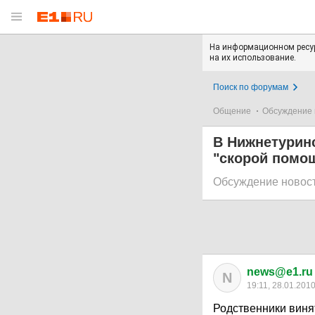
На информационном ресур
на их использование.
Поиск по форумам
Общение
Обсуждение 
В Нижнетурин
"скорой помо
Обсуждение новос
news@e1.ru
N
19:11, 28.01.201
Родственники виня