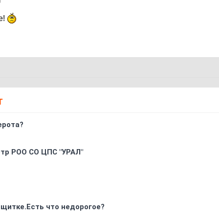
0
е!
Т
ерота?
oтр РOO CO ЦПС "УРАЛ"
 щитке.Есть что недорогое?