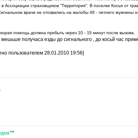
в Ассоциации страховщиков "Территория". В поселке Косья от тра
Сигнальном врачи не отозвались на жалобы 49 - летнего мужчины н
скорая помощь должна прибыть через 10 - 15 минут после вызова.
и мешьше получаса езды до сигнального , до косьй час при
но пользователем 28.01.2010 19:56]
0
одок
™