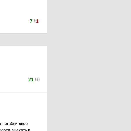
7
/
1
21
/
0
а погибли двое
шуюся выехать к