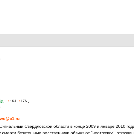
0
z.
0
ws@e1.ru
 Сигнальный Свердловской области в конце 2009 и январе 2010 год
х смерти безутешные родственники обвиняют "неотложку", отказав