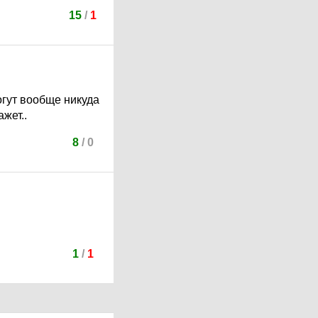
15
/
1
огут вообще никуда
жет..
8
/
0
1
/
1