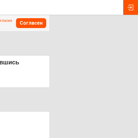
огласие
Согласен
авшись