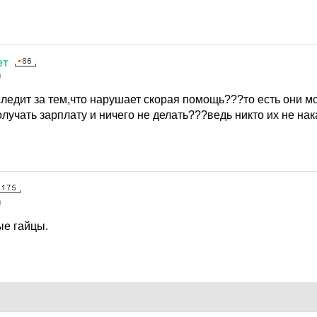
ет
0
следит за тем,что нарушает скорая помощь???то есть они м
учать зарплату и ничего не делать???ведь никто их не нака
0
ые гайцы.