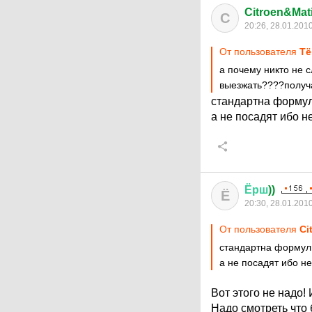
Citroen&Mati
C
20:26, 28.01.201
От пользователя
Тё
а почему никто не 
выезжать????получа
стандартна формул
а не посадят ибо не
Ёрш
))
Ё
20:30, 28.01.201
От пользователя
Ci
стандартна формулир
а не посадят ибо не
Вот этого не надо!
Надо смотреть что 